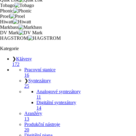
Tobago
Phonic
Proel
Hiwatt
Markbass
DV Mark
HAGSTROM
Kategorie
❯
Klávesy
172
Pracovní stanice
16
❯
Syntezátory
25
Analogové syntezátory
11
Digitální syntezátory
14
Aranžéry
13
Produkční nástroje
20
Digitální piana