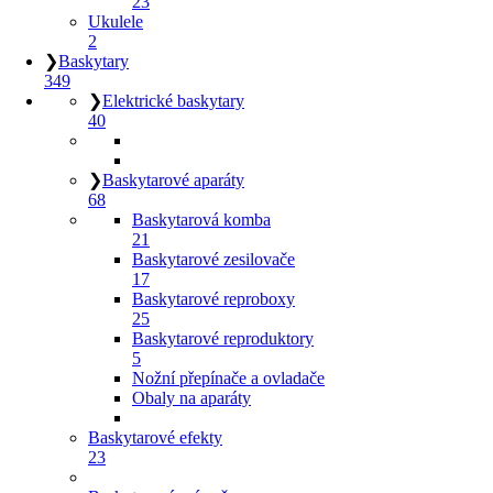
23
Ukulele
2
❯
Baskytary
349
❯
Elektrické baskytary
40
❯
Baskytarové aparáty
68
Baskytarová komba
21
Baskytarové zesilovače
17
Baskytarové reproboxy
25
Baskytarové reproduktory
5
Nožní přepínače a ovladače
Obaly na aparáty
Baskytarové efekty
23