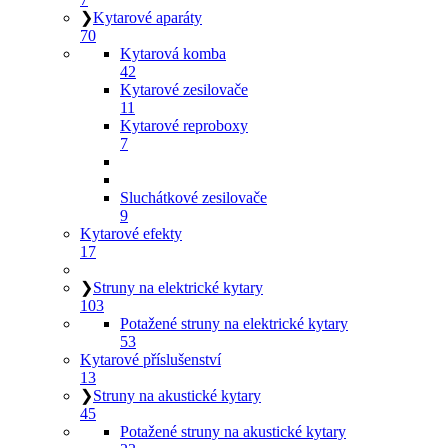
❯
Kytarové aparáty
70
Kytarová komba
42
Kytarové zesilovače
11
Kytarové reproboxy
7
Sluchátkové zesilovače
9
Kytarové efekty
17
❯
Struny na elektrické kytary
103
Potažené struny na elektrické kytary
53
Kytarové příslušenství
13
❯
Struny na akustické kytary
45
Potažené struny na akustické kytary