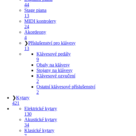
44
Stage piana
13
MIDI kontrolery
24
Akordeony
4
❯
Příslušenství pro klávesy
13
Klávesové pedály
9
Obaly na klávesy
Stojany na klávesy
Klávesové ozvučení
2
Ostatní klávesové příslušenství
2
❯
Kytary
421
Elektrické kytary
130
Akustické kytary
34
Klasické kytary
7