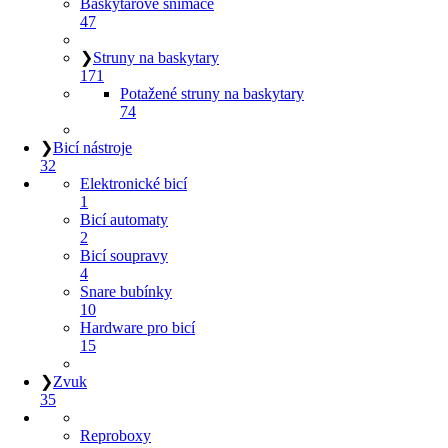
Baskytarové snímače
47
❯
Struny na baskytary
171
Potažené struny na baskytary
74
❯
Bicí nástroje
32
Elektronické bicí
1
Bicí automaty
2
Bicí soupravy
4
Snare bubínky
10
Hardware pro bicí
15
❯
Zvuk
35
Reproboxy