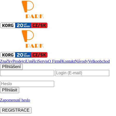
Značky
Prodejci
Umělci
Servis
O Firmě
Kontakt
Návody
Velkoobchod
Přihlášení
Zapomenuté heslo
REGISTRACE