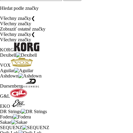
Hledat podle značky
Všechny značky
❮
Všechny značky
Zobraziť ostatné značky
Všechny značky
❮
Všechny značky
KORG
Dexibell
VOX
Aguilar
Ashdown
Duesenberg
G&L
EKO
DR Strings
Fodera
Sakae
SEQUENZ
Quik Lok