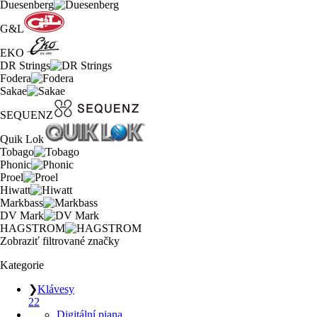
Duesenberg
G&L
EKO
DR Strings
Fodera
Sakae
SEQUENZ
Quik Lok
Tobago
Phonic
Proel
Hiwatt
Markbass
DV Mark
HAGSTROM
Zobraziť filtrované značky
Kategorie
❯
Klávesy
22
Digitální piana