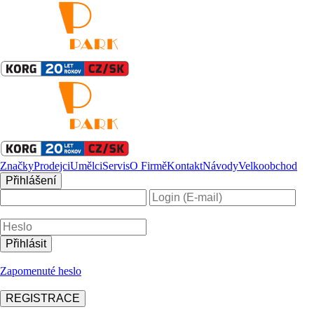
Značky
Prodejci
Umělci
Servis
O Firmě
Kontakt
Návody
Velkoobchod
Přihlášení
Zapomenuté heslo
REGISTRACE