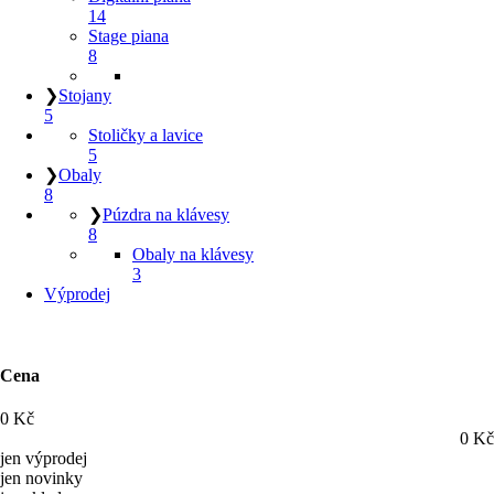
14
Stage piana
8
❯
Stojany
5
Stoličky a lavice
5
❯
Obaly
8
❯
Púzdra na klávesy
8
Obaly na klávesy
3
Výprodej
Cena
0
Kč
0
Kč
jen výprodej
jen novinky