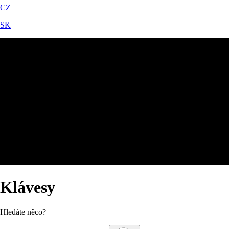
CZ
SK
Klávesy
Hledáte něco?