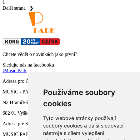
1
Další strana
❯
Chcete vědět o novinkách jako první?
Sledujte nás na facebooku
f
Music Park
Adresa pro ČR
Používáme soubory
MUSIC - PARK.CZ s.r.o.
cookies
Na Hraničkách 791/34a
682 01 Vyškov
Tyto webové stránky používají
Adresa pre SR
soubory cookies a další sledovací
nástroje s cílem vylepšení
MUSIC PARK, s.r.o.