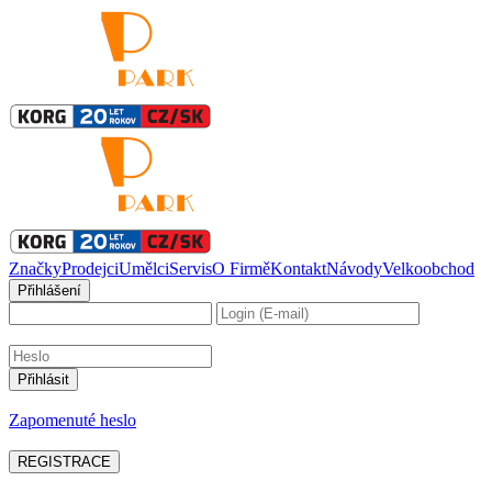
Značky
Prodejci
Umělci
Servis
O Firmě
Kontakt
Návody
Velkoobchod
Přihlášení
Zapomenuté heslo
REGISTRACE