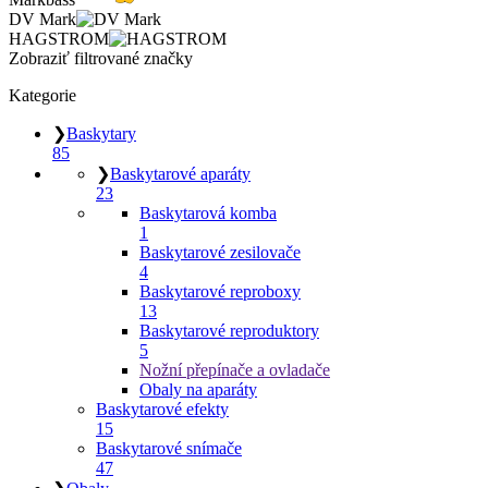
DV Mark
HAGSTROM
Zobraziť filtrované značky
Kategorie
❯
Baskytary
85
❯
Baskytarové aparáty
23
Baskytarová komba
1
Baskytarové zesilovače
4
Baskytarové reproboxy
13
Baskytarové reproduktory
5
Nožní přepínače a ovladače
Obaly na aparáty
Baskytarové efekty
15
Baskytarové snímače
47