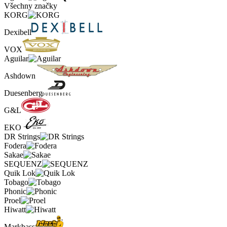
Všechny značky
KORG
Dexibell
VOX
Aguilar
Ashdown
Duesenberg
G&L
EKO
DR Strings
Fodera
Sakae
SEQUENZ
Quik Lok
Tobago
Phonic
Proel
Hiwatt
Markbass