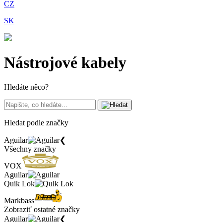
CZ
SK
Nástrojové kabely
Hledáte něco?
Hledat podle značky
Aguilar
❮
Všechny značky
VOX
Aguilar
Quik Lok
Markbass
Zobraziť ostatné značky
Aguilar
❮