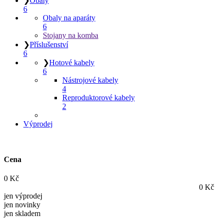
❯
Obaly
6
Obaly na aparáty
6
Stojany na komba
❯
Příslušenství
6
❯
Hotové kabely
6
Nástrojové kabely
4
Reproduktorové kabely
2
Výprodej
Cena
0
Kč
0
Kč
jen výprodej
jen novinky
jen skladem