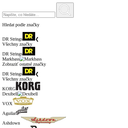
Hledat podle značky
DR Strings
❮
Všechny značky
DR Strings
Markbass
Zobraziť ostatné značky
DR Strings
❮
Všechny značky
KORG
Dexibell
VOX
Aguilar
Ashdown