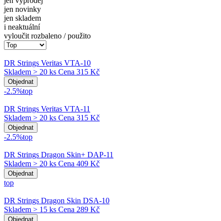
jen výprodej
jen novinky
jen skladem
i neaktuální
vyloučit rozbaleno / použito
DR Strings Veritas VTA-10
Skladem > 20 ks
Cena
315 Kč
Objednat
-2.5%
top
DR Strings Veritas VTA-11
Skladem > 20 ks
Cena
315 Kč
Objednat
-2.5%
top
DR Strings Dragon Skin+ DAP-11
Skladem > 20 ks
Cena
409 Kč
Objednat
top
DR Strings Dragon Skin DSA-10
Skladem > 15 ks
Cena
289 Kč
Objednat