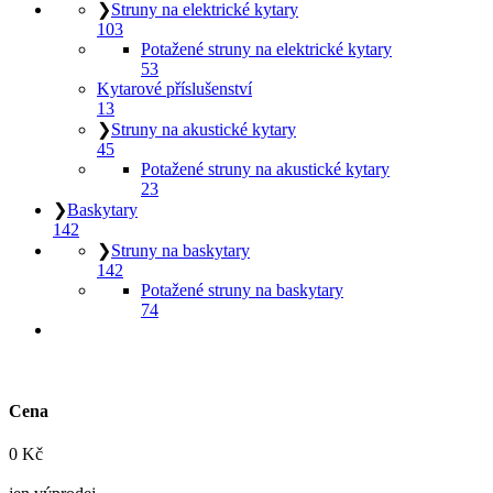
❯
Struny na elektrické kytary
103
Potažené struny na elektrické kytary
53
Kytarové příslušenství
13
❯
Struny na akustické kytary
45
Potažené struny na akustické kytary
23
❯
Baskytary
142
❯
Struny na baskytary
142
Potažené struny na baskytary
74
Cena
0
Kč