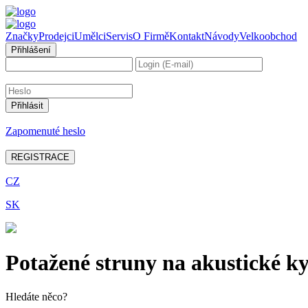
Značky
Prodejci
Umělci
Servis
O Firmě
Kontakt
Návody
Velkoobchod
Přihlášení
Zapomenuté heslo
REGISTRACE
CZ
SK
Potažené struny na akustické k
Hledáte něco?