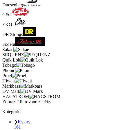
Duesenberg
G&L
EKO
DR Strings
Fodera
Sakae
SEQUENZ
Quik Lok
Tobago
Phonic
Proel
Hiwatt
Markbass
DV Mark
HAGSTROM
Zobraziť filtrované značky
Kategorie
❯
Kytary
161