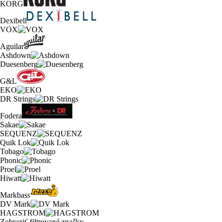
KORG
Dexibell
VOX
Aguilar
Ashdown
Duesenberg
G&L
EKO
DR Strings
Fodera
Sakae
SEQUENZ
Quik Lok
Tobago
Phonic
Proel
Hiwatt
Markbass
DV Mark
HAGSTROM
Zobraziť filtrované značky