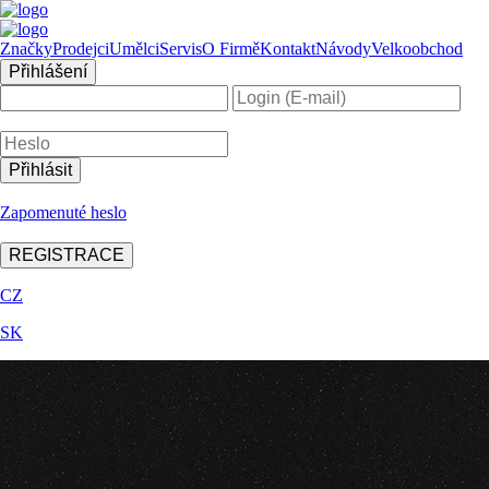
Značky
Prodejci
Umělci
Servis
O Firmě
Kontakt
Návody
Velkoobchod
Přihlášení
Zapomenuté heslo
REGISTRACE
CZ
SK