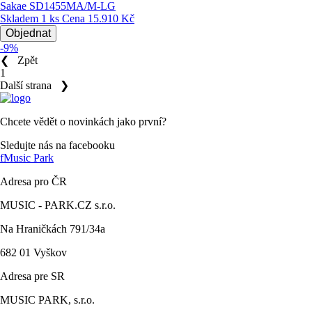
Sakae SD1455MA/M-LG
Skladem 1 ks
Cena
15.910 Kč
Objednat
-9%
❮
Zpět
1
Další strana
❯
Chcete vědět o novinkách jako první?
Sledujte nás na facebooku
f
Music Park
Adresa pro ČR
MUSIC - PARK.CZ s.r.o.
Na Hraničkách 791/34a
682 01 Vyškov
Adresa pre SR
MUSIC PARK, s.r.o.