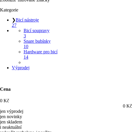
Kategorie
❯
Bicí nástroje
27
Bicí soupravy
3
Snare bubínky
10
Hardware pro bicí
14
Výprodej
Cena
0
Kč
0
Kč
jen výprodej
jen novinky
jen skladem
i neaktuální