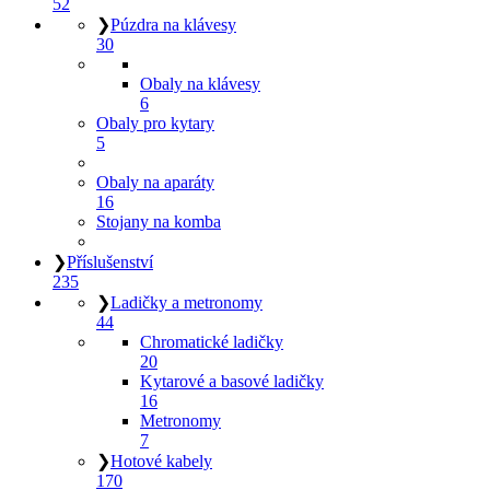
52
❯
Púzdra na klávesy
30
Obaly na klávesy
6
Obaly pro kytary
5
Obaly na aparáty
16
Stojany na komba
❯
Příslušenství
235
❯
Ladičky a metronomy
44
Chromatické ladičky
20
Kytarové a basové ladičky
16
Metronomy
7
❯
Hotové kabely
170