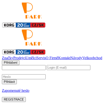
Značky
Prodejci
Umělci
Servis
O Firmě
Kontakt
Návody
Velkoobchod
Přihlášení
Zapomenuté heslo
REGISTRACE