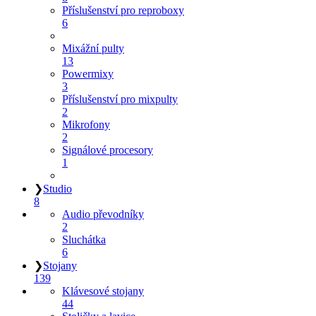
Příslušenství pro reproboxy
6
Mixážní pulty
13
Powermixy
3
Příslušenství pro mixpulty
2
Mikrofony
2
Signálové procesory
1
❯
Studio
8
Audio převodníky
2
Sluchátka
6
❯
Stojany
139
Klávesové stojany
44