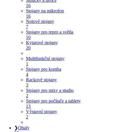
Stoličky a lavice
16
Stojany na mikrofon
16
Notové stojany
7
Stojany pro repro a světla
10
Kytarové stojany
20
Multifunkční stojany
1
Stojany pro komba
4
Rackové stojany
3
Stojany pro mixy a studio
2
Stojany pro počítače a tablety
13
Výstavní stojany
2
❯
Obaly