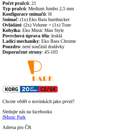
Počet pražců
: 21
Typ pražců
: Medium Jumbo 2,5 mm
Konfigurace snímačů
: H
Snímač
: (1x) Eko Bass humbucker
Ovládání
: (2x) Volume + (1x) Tone
Kobylka
: Eko Music Man Style
Povrchová úprava těla
: lesklá
Ladicí mechaniky
: Eko Bass Chrome
Pouzdro
: není součástí dodávky
Doporučené struny
: 45-105
Chcete vědět o novinkách jako první?
Sledujte nás na facebooku
f
Music Park
Adresa pro ČR