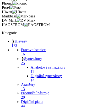
Phonic
Proel
Hiwatt
Markbass
DV Mark
HAGSTROM
Kategorie
❯
Klávesy
172
Pracovní stanice
16
❯
Syntezátory
25
Analogové syntezátory
11
Digitální syntezátory
14
Aranžéry
13
Produkční nástroje
20
Digitální piana
44