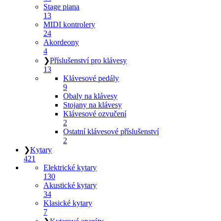
Stage piana
13
MIDI kontrolery
24
Akordeony
4
❯
Příslušenství pro klávesy
13
Klávesové pedály
9
Obaly na klávesy
Stojany na klávesy
Klávesové ozvučení
2
Ostatní klávesové příslušenství
2
❯
Kytary
421
Elektrické kytary
130
Akustické kytary
34
Klasické kytary
7