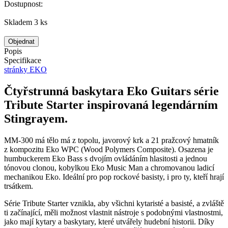
Dostupnost:
Skladem 3 ks
Objednat
Popis
Specifikace
stránky EKO
Čtyřstrunná baskytara Eko Guitars série
Tribute Starter inspirovaná legendárním
Stingrayem.
MM-300 má tělo má z topolu, javorový krk a 21 pražcový hmatník
z kompozitu Eko WPC (Wood Polymers Composite). Osazena je
humbuckerem Eko Bass s dvojím ovládáním hlasitosti a jednou
tónovou clonou, kobylkou Eko Music Man a chromovanou ladicí
mechanikou Eko. Ideální pro pop rockové basisty, i pro ty, kteří hrají
trsátkem.
Série Tribute Starter vznikla, aby všichni kytaristé a basisté, a zvláště
ti začínající, měli možnost vlastnit nástroje s podobnými vlastnostmi,
jako mají kytary a baskytary, které utvářely hudební historii. Díky