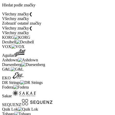
Hledat podle značky
Všechny značky
❮
Všechny značky
Zobraziť ostatné značky
Všechny značky
❮
Všechny značky
KORG
Dexibell
VOX
Aguilar
Ashdown
Duesenberg
G&L
EKO
DR Strings
Fodera
Sakae
SEQUENZ
Quik Lok
Tobago