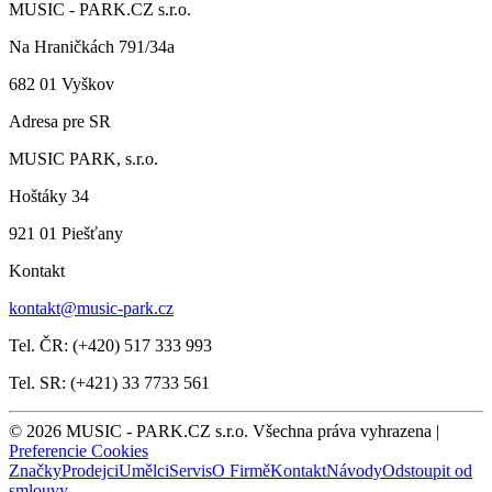
MUSIC - PARK.CZ s.r.o.
Na Hraničkách 791/34a
682 01 Vyškov
Adresa pre SR
MUSIC PARK, s.r.o.
Hoštáky 34
921 01 Piešťany
Kontakt
kontakt@music-park.cz
Tel. ČR: (+420) 517 333 993
Tel. SR: (+421) 33 7733 561
© 2026 MUSIC - PARK.CZ s.r.o. Všechna práva vyhrazena |
Preferencie Cookies
Značky
Prodejci
Umělci
Servis
O Firmě
Kontakt
Návody
Odstoupit od
smlouvy