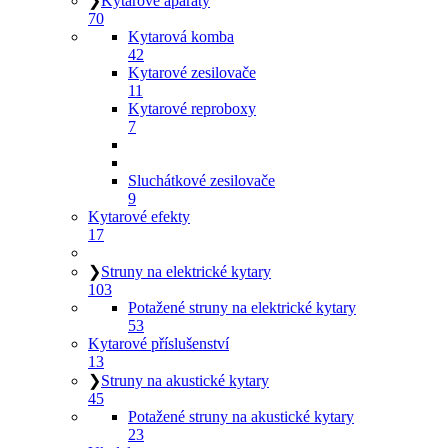
❯
Kytarové aparáty
70
Kytarová komba
42
Kytarové zesilovače
11
Kytarové reproboxy
7
Sluchátkové zesilovače
9
Kytarové efekty
17
❯
Struny na elektrické kytary
103
Potažené struny na elektrické kytary
53
Kytarové příslušenství
13
❯
Struny na akustické kytary
45
Potažené struny na akustické kytary
23