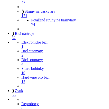
47
❯
Struny na baskytary
171
Potažené struny na baskytary
74
❯
Bicí nástroje
32
Elektronické bicí
1
Bicí automaty
2
Bicí soupravy
4
Snare bubínky
10
Hardware pro bicí
15
❯
Zvuk
35
Reproboxy
8