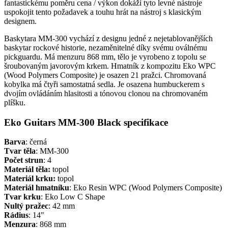
fantastickému poměru cena / výkon dokáží tyto levné nástroje
uspokojit tento požadavek a touhu hrát na nástroj s klasickým
designem.
Baskytara MM-300 vychází z designu jedné z nejetablovanějších
baskytar rockové historie, nezaměnitelné díky svému oválnému
pickguardu. Má menzuru 868 mm, tělo je vyrobeno z topolu se
šroubovaným javorovým krkem. Hmatník z kompozitu Eko WPC
(Wood Polymers Composite) je osazen 21 pražci. Chromovaná
kobylka má čtyři samostatná sedla. Je osazena humbuckerem s
dvojím ovládáním hlasitosti a tónovou clonou na chromovaném
plíšku.
Eko Guitars MM-300 Black specifikace
Barva
: černá
Tvar těla
: MM-300
Počet strun
: 4
Materiál těla:
topol
Materiál krku:
topol
Materiál hmatníku
: Eko Resin WPC (Wood Polymers Composite)
Tvar krku
: Eko Low C Shape
Nultý pražec
: 42 mm
Rádius
: 14"
Menzura
: 868 mm