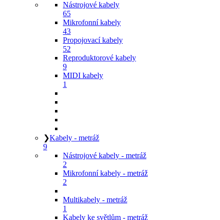
Nástrojové kabely
65
Mikrofonní kabely
43
Propojovací kabely
52
Reproduktorové kabely
9
MIDI kabely
1
❯
Kabely - metráž
9
Nástrojové kabely - metráž
2
Mikrofonní kabely - metráž
2
Multikabely - metráž
1
Kabely ke světlům - metráž