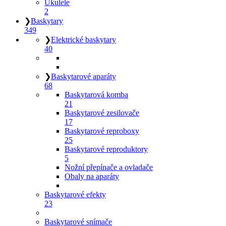
Ukulele
2
❯
Baskytary
349
❯
Elektrické baskytary
40
❯
Baskytarové aparáty
68
Baskytarová komba
21
Baskytarové zesilovače
17
Baskytarové reproboxy
25
Baskytarové reproduktory
5
Nožní přepínače a ovladače
Obaly na aparáty
Baskytarové efekty
23
Baskytarové snímače