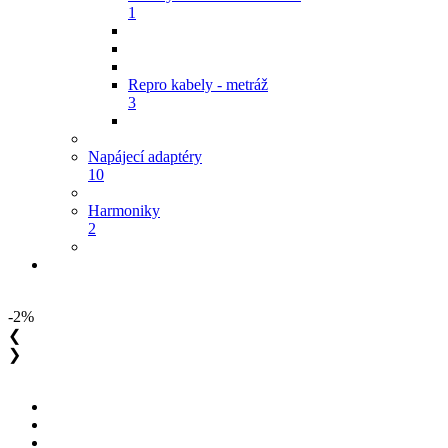
1
Repro kabely - metráž
3
Napájecí adaptéry
10
Harmoniky
2
-2%
❮
❯