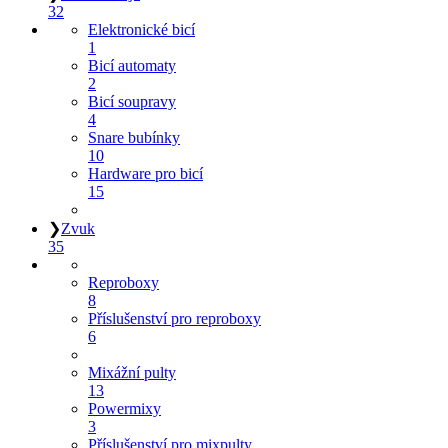
32
Elektronické bicí
1
Bicí automaty
2
Bicí soupravy
4
Snare bubínky
10
Hardware pro bicí
15
❯
Zvuk
35
Reproboxy
8
Příslušenství pro reproboxy
6
Mixážní pulty
13
Powermixy
3
Příslušenství pro mixpulty