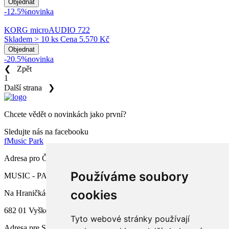
Objednat
-12.5%
novinka
KORG microAUDIO 722
Skladem > 10 ks
Cena
5.570 Kč
Objednat
-20.5%
novinka
❮
Zpět
1
Další strana
❯
Chcete vědět o novinkách jako první?
Sledujte nás na facebooku
f
Music Park
Adresa pro ČR
Používáme soubory
MUSIC - PARK.CZ s.r.o.
cookies
Na Hraničkách 791/34a
682 01 Vyškov
Tyto webové stránky používají
Adresa pre SR