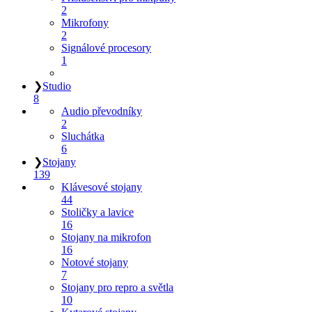
2
Mikrofony
2
Signálové procesory
1
❯
Studio
8
Audio převodníky
2
Sluchátka
6
❯
Stojany
139
Klávesové stojany
44
Stoličky a lavice
16
Stojany na mikrofon
16
Notové stojany
7
Stojany pro repro a světla
10