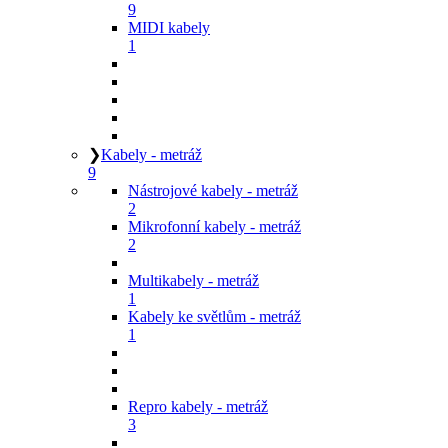
9
MIDI kabely
1
❯
Kabely - metráž
9
Nástrojové kabely - metráž
2
Mikrofonní kabely - metráž
2
Multikabely - metráž
1
Kabely ke světlům - metráž
1
Repro kabely - metráž
3