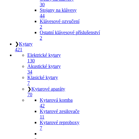
30
Stojany na klávesy
44
Klávesové ozvučení
2
Ostatní klávesové příslušenství
2
❯
Kytary
421
Elektrické kytary
130
Akustické kytary
34
Klasické kytary
7
❯
Kytarové aparáty
70
Kytarová komba
42
Kytarové zesilovače
11
Kytarové reproboxy
7