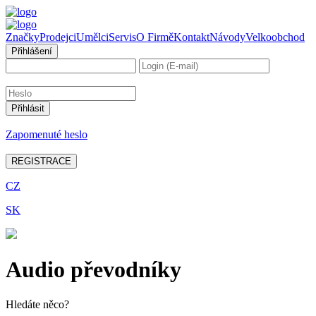
Značky
Prodejci
Umělci
Servis
O Firmě
Kontakt
Návody
Velkoobchod
Přihlášení
Zapomenuté heslo
REGISTRACE
CZ
SK
Audio převodníky
Hledáte něco?