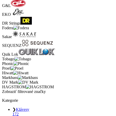
G&L
EKO
DR Strings
Fodera
Sakae
SEQUENZ
Quik Lok
Tobago
Phonic
Proel
Hiwatt
Markbass
DV Mark
HAGSTROM
Zobraziť filtrované značky
Kategorie
❯
Klávesy
172