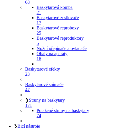
68
Baskytarová komba
21
Baskytarové zesilovače
17
Baskytarové reproboxy
25
Baskytarové reproduktory
5
Nožní přepínače a ovladače
Obaly na aparáty
16
Baskytarové efekty
23
Baskytarové snímače
47
❯
Struny na baskytary
171
Potažené struny na baskytary
74
❯
Bicí nástroje