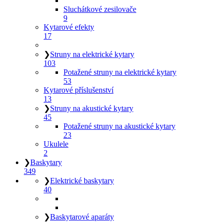
Sluchátkové zesilovače
9
Kytarové efekty
17
❯
Struny na elektrické kytary
103
Potažené struny na elektrické kytary
53
Kytarové příslušenství
13
❯
Struny na akustické kytary
45
Potažené struny na akustické kytary
23
Ukulele
2
❯
Baskytary
349
❯
Elektrické baskytary
40
❯
Baskytarové aparáty