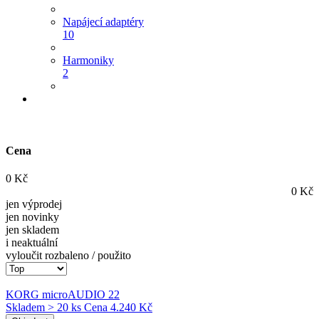
Napájecí adaptéry
10
Harmoniky
2
Cena
0
Kč
0
Kč
jen výprodej
jen novinky
jen skladem
i neaktuální
vyloučit rozbaleno / použito
KORG microAUDIO 22
Skladem > 20 ks
Cena
4.240 Kč