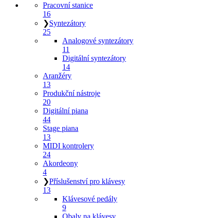
Pracovní stanice
16
❯
Syntezátory
25
Analogové syntezátory
11
Digitální syntezátory
14
Aranžéry
13
Produkční nástroje
20
Digitální piana
44
Stage piana
13
MIDI kontrolery
24
Akordeony
4
❯
Příslušenství pro klávesy
13
Klávesové pedály
9
Obaly na klávesy