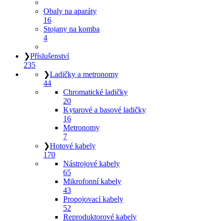
Obaly na aparáty
16
Stojany na komba
4
❯
Příslušenství
235
❯
Ladičky a metronomy
44
Chromatické ladičky
20
Kytarové a basové ladičky
16
Metronomy
7
❯
Hotové kabely
170
Nástrojové kabely
65
Mikrofonní kabely
43
Propojovací kabely
52
Reproduktorové kabely