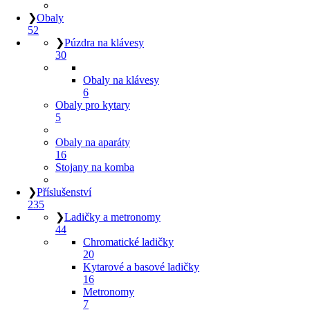
❯
Obaly
52
❯
Púzdra na klávesy
30
Obaly na klávesy
6
Obaly pro kytary
5
Obaly na aparáty
16
Stojany na komba
❯
Příslušenství
235
❯
Ladičky a metronomy
44
Chromatické ladičky
20
Kytarové a basové ladičky
16
Metronomy
7