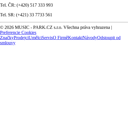
Tel. ČR: (+420) 517 333 993
Tel. SR: (+421) 33 7733 561
© 2026 MUSIC - PARK.CZ s.r.o. Všechna práva vyhrazena |
Preferencie Cookies
Značky
Prodejci
Umělci
Servis
O Firmě
Kontakt
Návody
Odstoupit od
smlouvy