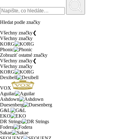
Hledat podle značky
Všechny značky
❮
Všechny značky
KORG
Phonic
Zobraziť ostatné značky
Všechny značky
❮
Všechny značky
KORG
Dexibell
VOX
Aguilar
Ashdown
Duesenberg
G&L
EKO
DR Strings
Fodera
Sakae
SEQUENZ