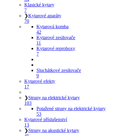
Klasické kytary
7
❯
Kytarové aparáty
70
Kytarová komba
42
Kytarové zesilovače
11
Kytarové reproboxy
7
Sluchátkové zesilovače
9
Kytarové efekty
17
❯
Struny na elektrické kytary
103
Potažené struny na elektrické kytary
53
Kytarové příslušenství
13
❯
Struny na akustické kytary
45