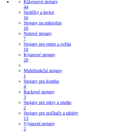
Klávesové stojany
44
Stoličky a lavice
16
Stojany na mikrofon
16
Notové stojany
7
Stojany pro repro a světla
10
Kytarové stojany
20
Multifunkční stojany
1
Stojany pro komba
4
Rackové stojany
3
Stojany pro mixy a studio
2
Stojany pro počítače a tablety
13
Výstavní stojany
2