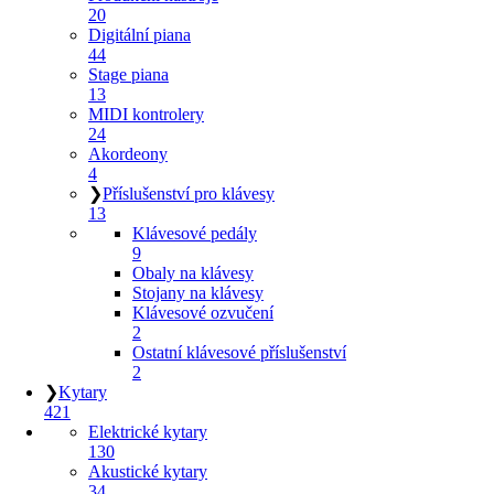
20
Digitální piana
44
Stage piana
13
MIDI kontrolery
24
Akordeony
4
❯
Příslušenství pro klávesy
13
Klávesové pedály
9
Obaly na klávesy
Stojany na klávesy
Klávesové ozvučení
2
Ostatní klávesové příslušenství
2
❯
Kytary
421
Elektrické kytary
130
Akustické kytary
34