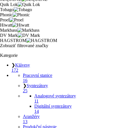
Quik Lok
Tobago
Phonic
Proel
Hiwatt
Markbass
DV Mark
HAGSTROM
Zobraziť filtrované značky
Kategorie
❯
Klávesy
172
Pracovní stanice
16
❯
Syntezátory
25
Analogové syntezátory
11
Digitální syntezátory
14
Aranžéry
13
Produkční nástroje