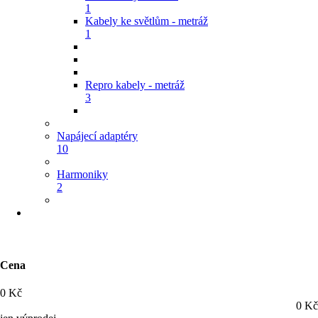
1
Kabely ke světlům - metráž
1
Repro kabely - metráž
3
Napájecí adaptéry
10
Harmoniky
2
Cena
0
Kč
0
Kč