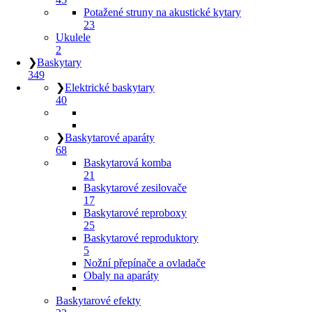
Potažené struny na akustické kytary
23
Ukulele
2
❯
Baskytary
349
❯
Elektrické baskytary
40
❯
Baskytarové aparáty
68
Baskytarová komba
21
Baskytarové zesilovače
17
Baskytarové reproboxy
25
Baskytarové reproduktory
5
Nožní přepínače a ovladače
Obaly na aparáty
Baskytarové efekty