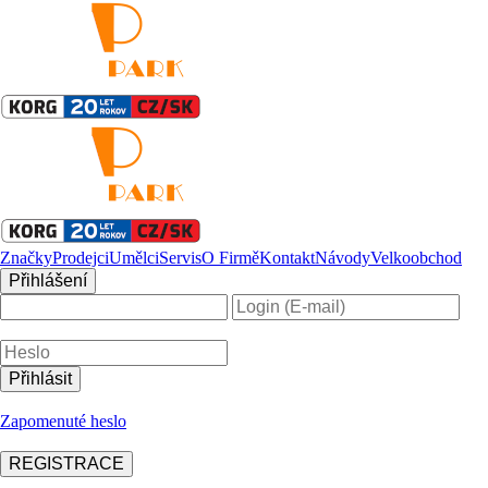
Značky
Prodejci
Umělci
Servis
O Firmě
Kontakt
Návody
Velkoobchod
Přihlášení
Zapomenuté heslo
REGISTRACE