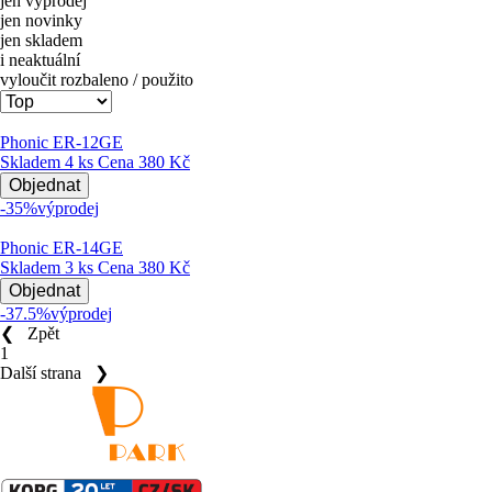
jen výprodej
jen novinky
jen skladem
i neaktuální
vyloučit rozbaleno / použito
Phonic ER-12GE
Skladem 4 ks
Cena
380 Kč
Objednat
-35%
výprodej
Phonic ER-14GE
Skladem 3 ks
Cena
380 Kč
Objednat
-37.5%
výprodej
❮
Zpět
1
Další strana
❯