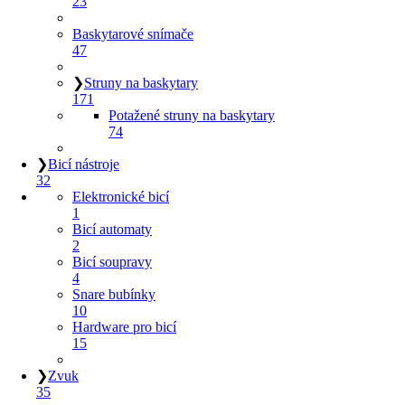
23
Baskytarové snímače
47
❯
Struny na baskytary
171
Potažené struny na baskytary
74
❯
Bicí nástroje
32
Elektronické bicí
1
Bicí automaty
2
Bicí soupravy
4
Snare bubínky
10
Hardware pro bicí
15
❯
Zvuk
35