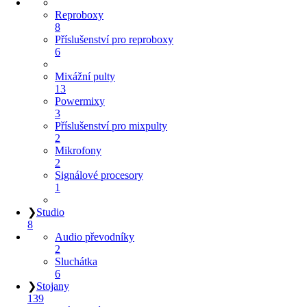
Reproboxy
8
Příslušenství pro reproboxy
6
Mixážní pulty
13
Powermixy
3
Příslušenství pro mixpulty
2
Mikrofony
2
Signálové procesory
1
❯
Studio
8
Audio převodníky
2
Sluchátka
6
❯
Stojany
139