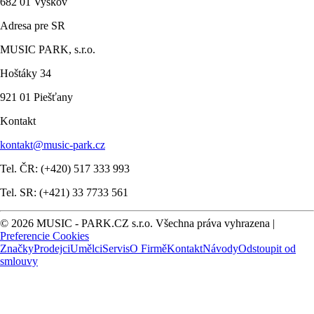
682 01 Vyškov
Adresa pre SR
MUSIC PARK, s.r.o.
Hoštáky 34
921 01 Piešťany
Kontakt
kontakt@music-park.cz
Tel. ČR: (+420) 517 333 993
Tel. SR: (+421) 33 7733 561
© 2026 MUSIC - PARK.CZ s.r.o. Všechna práva vyhrazena |
Preferencie Cookies
Značky
Prodejci
Umělci
Servis
O Firmě
Kontakt
Návody
Odstoupit od
smlouvy