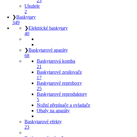
23
Ukulele
2
❯
Baskytary
349
❯
Elektrické baskytary
40
❯
Baskytarové aparáty
68
Baskytarová komba
21
Baskytarové zesilovače
17
Baskytarové reproboxy
25
Baskytarové reproduktory
5
Nožní přepínače a ovladače
Obaly na aparáty
Baskytarové efekty
23