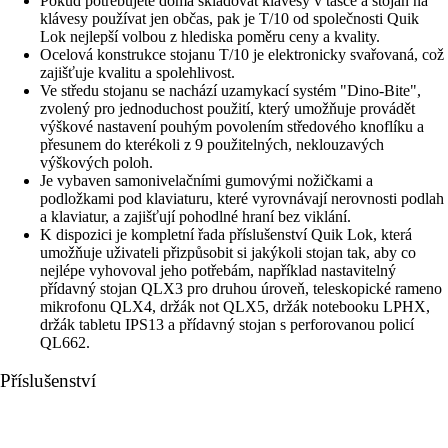
Pokud potřebujete doma skladovat klávesy v tašce a stojan na
klávesy používat jen občas, pak je T/10 od společnosti Quik
Lok nejlepší volbou z hlediska poměru ceny a kvality.
Ocelová konstrukce stojanu T/10 je elektronicky svařovaná, což
zajišťuje kvalitu a spolehlivost.
Ve středu stojanu se nachází uzamykací systém "Dino-Bite",
zvolený pro jednoduchost použití, který umožňuje provádět
výškové nastavení pouhým povolením středového knoflíku a
přesunem do kterékoli z 9 použitelných, neklouzavých
výškových poloh.
Je vybaven samonivelačními gumovými nožičkami a
podložkami pod klaviaturu, které vyrovnávají nerovnosti podlah
a klaviatur, a zajišťují pohodlné hraní bez viklání.
K dispozici je kompletní řada příslušenství Quik Lok, která
umožňuje uživateli přizpůsobit si jakýkoli stojan tak, aby co
nejlépe vyhovoval jeho potřebám, například nastavitelný
přídavný stojan QLX3 pro druhou úroveň, teleskopické rameno
mikrofonu QLX4, držák not QLX5, držák notebooku LPHX,
držák tabletu IPS13 a přídavný stojan s perforovanou policí
QL662.
Příslušenství