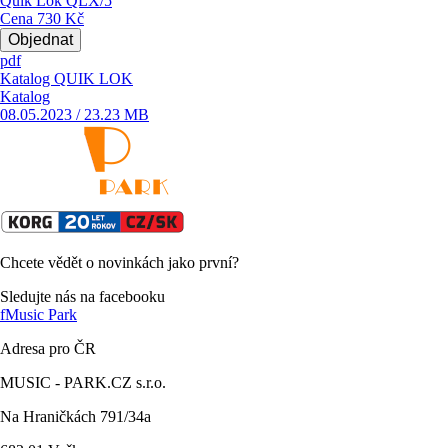
Quik Lok QLX/5
Cena
730 Kč
Objednat
pdf
Katalog QUIK LOK
Katalog
08.05.2023 / 23.23 MB
Chcete vědět o novinkách jako první?
Sledujte nás na facebooku
f
Music Park
Adresa pro ČR
MUSIC - PARK.CZ s.r.o.
Na Hraničkách 791/34a