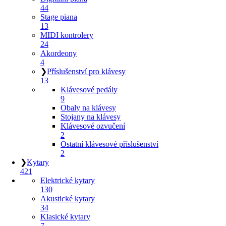
44
Stage piana
13
MIDI kontrolery
24
Akordeony
4
❯
Příslušenství pro klávesy
13
Klávesové pedály
9
Obaly na klávesy
Stojany na klávesy
Klávesové ozvučení
2
Ostatní klávesové příslušenství
2
❯
Kytary
421
Elektrické kytary
130
Akustické kytary
34
Klasické kytary
7