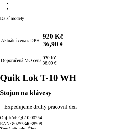
Další modely
920 Kč
Aktuální cena s DPH
36,90 €
930 Kč
Doporučená MO cena
38,00 €
Quik Lok T-10 WH
Stojan na klávesy
Expedujeme druhý pracovní den
Obj. kód: QL10.00254
EAN: 8025534038598
Země původu: Čína