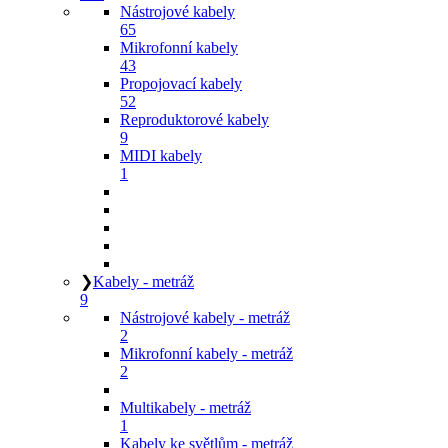
Nástrojové kabely
65
Mikrofonní kabely
43
Propojovací kabely
52
Reproduktorové kabely
9
MIDI kabely
1
❯
Kabely - metráž
9
Nástrojové kabely - metráž
2
Mikrofonní kabely - metráž
2
Multikabely - metráž
1
Kabely ke světlům - metráž