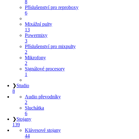
8
Příslušenství pro reproboxy
6
Mixážní pulty
13
Powermixy
3
Příslušenství pro mixpulty
2
Mikrofony
2
Signálové procesory
1
❯
Studio
8
Audio převodníky
2
Sluchátka
6
❯
Stojany
139
Klávesové stojany
44