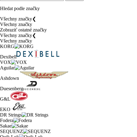
Hledat podle značky
Všechny značky
❮
Všechny značky
Zobraziť ostatné značky
Všechny značky
❮
Všechny značky
KORG
Dexibell
VOX
Aguilar
Ashdown
Duesenberg
G&L
EKO
DR Strings
Fodera
Sakae
SEQUENZ
Quik Lok