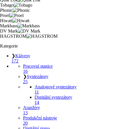
Tobago
Phonic
Proel
Hiwatt
Markbass
DV Mark
HAGSTROM
Kategorie
❯
Klávesy
172
Pracovní stanice
16
❯
Syntezátory
25
Analogové syntezátory
11
Digitální syntezátory
14
Aranžéry
13
Produkční nástroje
20
Digitální piana