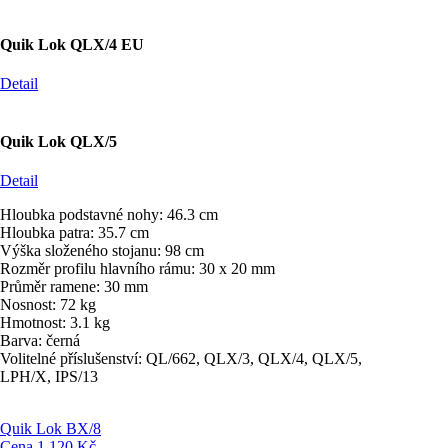
Quik Lok QLX/4 EU
Detail
Quik Lok QLX/5
Detail
Hloubka podstavné nohy: 46.3 cm
Hloubka patra: 35.7 cm
Výška složeného stojanu: 98 cm
Rozměr profilu hlavního rámu: 30 x 20 mm
Průměr ramene: 30 mm
Nosnost: 72 kg
Hmotnost: 3.1 kg
Barva: černá
Volitelné příslušenství: QL/662, QLX/3, QLX/4, QLX/5,
LPH/X, IPS/13
Quik Lok BX/8
Cena
1.120 Kč