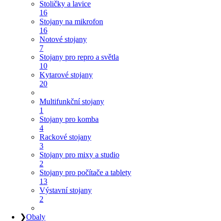
Stoličky a lavice
16
Stojany na mikrofon
16
Notové stojany
7
Stojany pro repro a světla
10
Kytarové stojany
20
Multifunkční stojany
1
Stojany pro komba
4
Rackové stojany
3
Stojany pro mixy a studio
2
Stojany pro počítače a tablety
13
Výstavní stojany
2
❯
Obaly