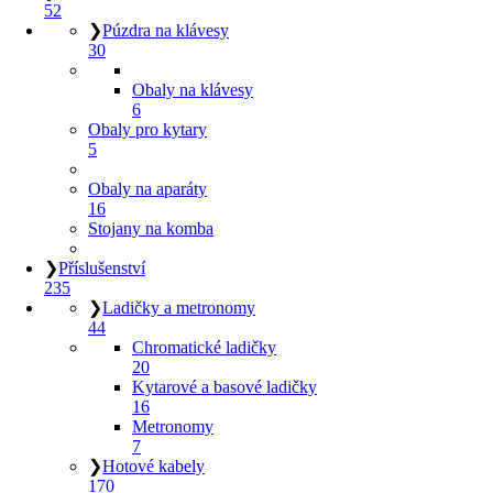
52
❯
Púzdra na klávesy
30
Obaly na klávesy
6
Obaly pro kytary
5
Obaly na aparáty
16
Stojany na komba
❯
Příslušenství
235
❯
Ladičky a metronomy
44
Chromatické ladičky
20
Kytarové a basové ladičky
16
Metronomy
7
❯
Hotové kabely
170