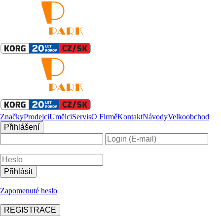
Značky
Prodejci
Umělci
Servis
O Firmě
Kontakt
Návody
Velkoobchod
Přihlášení
Zapomenuté heslo
REGISTRACE