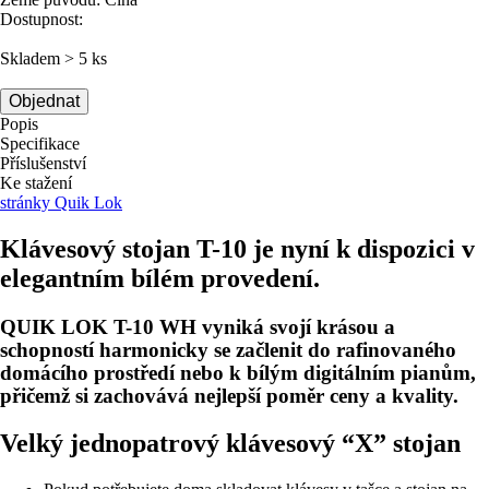
Dostupnost:
Skladem > 5 ks
Objednat
Popis
Specifikace
Příslušenství
Ke stažení
stránky Quik Lok
Klávesový stojan T-10 je nyní k dispozici v
elegantním bílém provedení.
QUIK LOK T-10 WH vyniká svojí krásou a
schopností harmonicky se začlenit do rafinovaného
domácího prostředí nebo k bílým digitálním pianům,
přičemž si zachovává nejlepší poměr ceny a kvality.
Velký jednopatrový klávesový “X” stojan