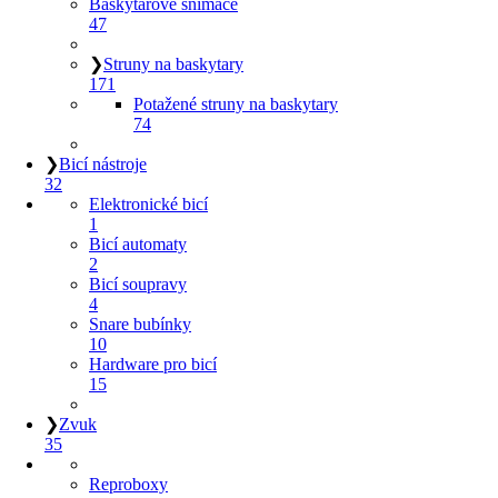
Baskytarové snímače
47
❯
Struny na baskytary
171
Potažené struny na baskytary
74
❯
Bicí nástroje
32
Elektronické bicí
1
Bicí automaty
2
Bicí soupravy
4
Snare bubínky
10
Hardware pro bicí
15
❯
Zvuk
35
Reproboxy