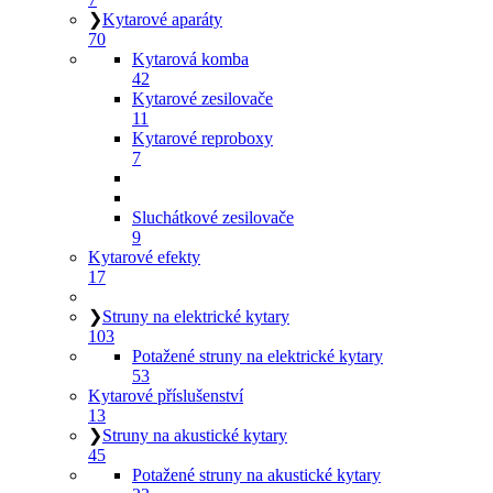
❯
Kytarové aparáty
70
Kytarová komba
42
Kytarové zesilovače
11
Kytarové reproboxy
7
Sluchátkové zesilovače
9
Kytarové efekty
17
❯
Struny na elektrické kytary
103
Potažené struny na elektrické kytary
53
Kytarové příslušenství
13
❯
Struny na akustické kytary
45
Potažené struny na akustické kytary