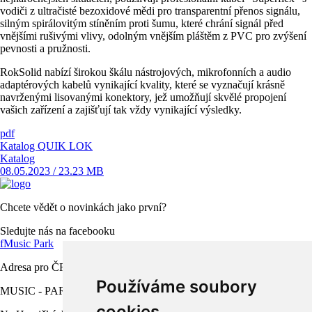
vodiči z ultračisté bezoxidové mědi pro transparentní přenos signálu,
silným spirálovitým stíněním proti šumu, které chrání signál před
vnějšími rušivými vlivy, odolným vnějším pláštěm z PVC pro zvýšení
pevnosti a pružnosti.
RokSolid nabízí širokou škálu nástrojových, mikrofonních a audio
adaptérových kabelů vynikající kvality, které se vyznačují krásně
navrženými lisovanými konektory, jež umožňují skvělé propojení
vašich zařízení a zajišťují tak vždy vynikající výsledky.
pdf
Katalog QUIK LOK
Katalog
08.05.2023 / 23.23 MB
Chcete vědět o novinkách jako první?
Sledujte nás na facebooku
f
Music Park
Adresa pro ČR
Používáme soubory
MUSIC - PARK.CZ s.r.o.
cookies