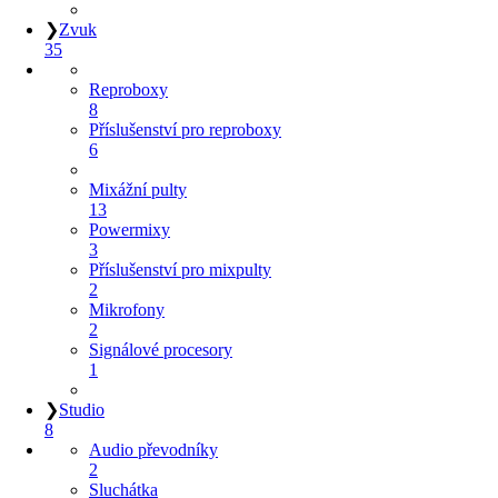
❯
Zvuk
35
Reproboxy
8
Příslušenství pro reproboxy
6
Mixážní pulty
13
Powermixy
3
Příslušenství pro mixpulty
2
Mikrofony
2
Signálové procesory
1
❯
Studio
8
Audio převodníky
2
Sluchátka