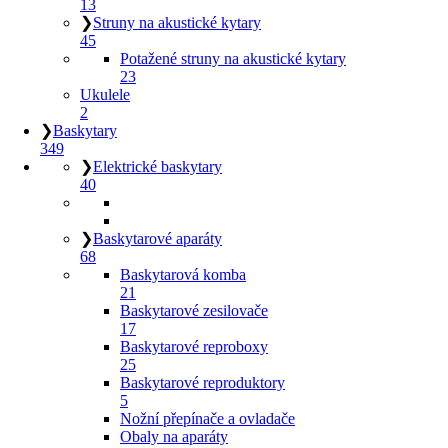
13
❯
Struny na akustické kytary
45
Potažené struny na akustické kytary
23
Ukulele
2
❯
Baskytary
349
❯
Elektrické baskytary
40
❯
Baskytarové aparáty
68
Baskytarová komba
21
Baskytarové zesilovače
17
Baskytarové reproboxy
25
Baskytarové reproduktory
5
Nožní přepínače a ovladače
Obaly na aparáty