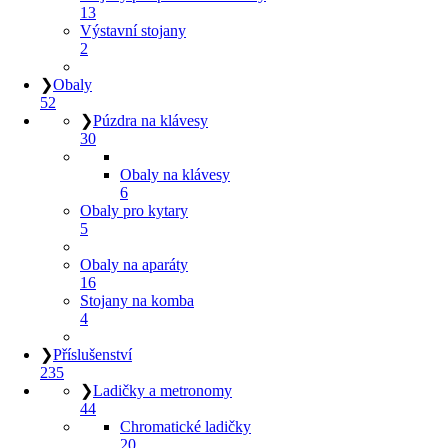
13
Výstavní stojany
2
❯
Obaly
52
❯
Púzdra na klávesy
30
Obaly na klávesy
6
Obaly pro kytary
5
Obaly na aparáty
16
Stojany na komba
4
❯
Příslušenství
235
❯
Ladičky a metronomy
44
Chromatické ladičky
20