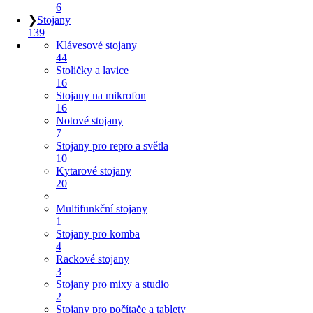
6
❯
Stojany
139
Klávesové stojany
44
Stoličky a lavice
16
Stojany na mikrofon
16
Notové stojany
7
Stojany pro repro a světla
10
Kytarové stojany
20
Multifunkční stojany
1
Stojany pro komba
4
Rackové stojany
3
Stojany pro mixy a studio
2
Stojany pro počítače a tablety