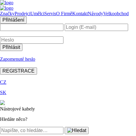
Značky
Prodejci
Umělci
Servis
O Firmě
Kontakt
Návody
Velkoobchod
Přihlášení
Zapomenuté heslo
REGISTRACE
CZ
SK
Nástrojové kabely
Hledáte něco?