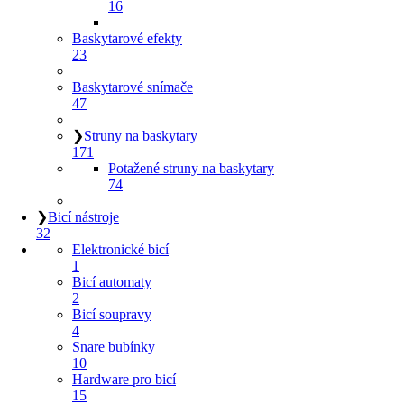
16
Baskytarové efekty
23
Baskytarové snímače
47
❯
Struny na baskytary
171
Potažené struny na baskytary
74
❯
Bicí nástroje
32
Elektronické bicí
1
Bicí automaty
2
Bicí soupravy
4
Snare bubínky
10
Hardware pro bicí
15