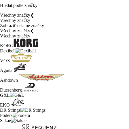
Hledat podle značky
Všechny značky
❮
Všechny značky
Zobraziť ostatné značky
Všechny značky
❮
Všechny značky
KORG
Dexibell
VOX
Aguilar
Ashdown
Duesenberg
G&L
EKO
DR Strings
Fodera
Sakae