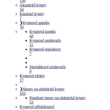
130
Akustické kytary
34
Klasické kytary
7
❯
Kytarové aparáty
70
Kytarová komba
42
Kytarové zesilovače
11
Kytarové reproboxy
7
Sluchátkové zesilovače
9
Kytarové efekty
17
❯
Struny na elektrické kytary
103
Potažené struny na elektrické kytary
53
Kytarové příslušenství