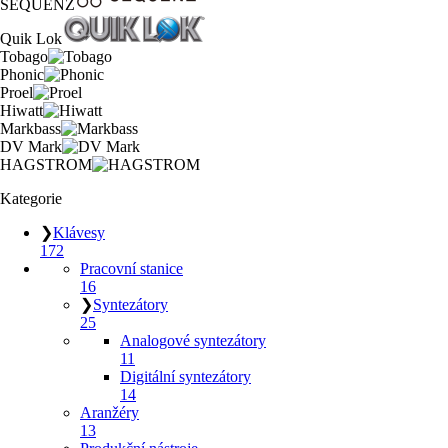
SEQUENZ
Quik Lok
Tobago
Phonic
Proel
Hiwatt
Markbass
DV Mark
HAGSTROM
Kategorie
❯
Klávesy
172
Pracovní stanice
16
❯
Syntezátory
25
Analogové syntezátory
11
Digitální syntezátory
14
Aranžéry
13