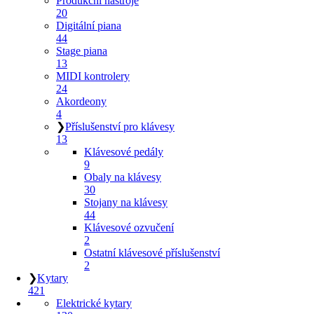
Produkční nástroje
20
Digitální piana
44
Stage piana
13
MIDI kontrolery
24
Akordeony
4
❯
Příslušenství pro klávesy
13
Klávesové pedály
9
Obaly na klávesy
30
Stojany na klávesy
44
Klávesové ozvučení
2
Ostatní klávesové příslušenství
2
❯
Kytary
421
Elektrické kytary