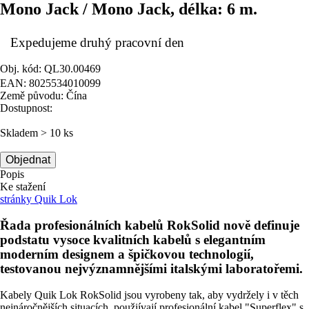
Mono Jack / Mono Jack, délka: 6 m.
Expedujeme druhý pracovní den
Obj. kód: QL30.00469
EAN: 8025534010099
Země původu: Čína
Dostupnost:
Skladem > 10 ks
Objednat
Popis
Ke stažení
stránky Quik Lok
Řada profesionálních kabelů RokSolid nově definuje
podstatu vysoce kvalitních kabelů s elegantním
moderním designem a špičkovou technologií,
testovanou nejvýznamnějšími italskými laboratořemi.
Kabely Quik Lok RokSolid jsou vyrobeny tak, aby vydržely i v těch
nejnáročnějších situacích, použiívají profesionální kabel "Superflex" s