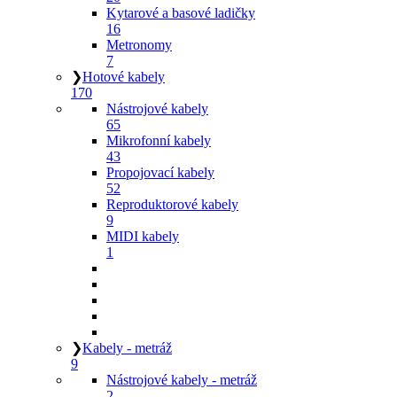
Kytarové a basové ladičky
16
Metronomy
7
❯
Hotové kabely
170
Nástrojové kabely
65
Mikrofonní kabely
43
Propojovací kabely
52
Reproduktorové kabely
9
MIDI kabely
1
❯
Kabely - metráž
9
Nástrojové kabely - metráž
2