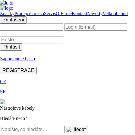
Značky
Prodejci
Umělci
Servis
O Firmě
Kontakt
Návody
Velkoobchod
Přihlášení
Zapomenuté heslo
REGISTRACE
CZ
SK
Nástrojové kabely
Hledáte něco?