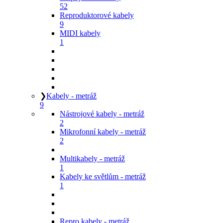
52
Reproduktorové kabely
9
MIDI kabely
1
❯
Kabely - metráž
9
Nástrojové kabely - metráž
2
Mikrofonní kabely - metráž
2
Multikabely - metráž
1
Kabely ke světlům - metráž
1
Repro kabely - metráž