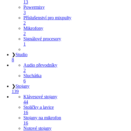
13
Powermixy
3
Příslušenství pro mixpulty
2
Mikrofony
2
Signálové procesory
1
❯
Studio
8
Audio převodníky
2
Sluchátka
6
❯
Stojany
139
Klávesové stojany
44
Stoličky a lavice
16
Stojany na mikrofon
16
Notové stojany