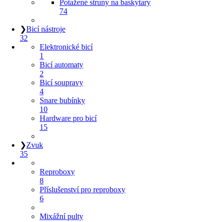
Potažené struny na baskytary
74
❯
Bicí nástroje
32
Elektronické bicí
1
Bicí automaty
2
Bicí soupravy
4
Snare bubínky
10
Hardware pro bicí
15
❯
Zvuk
35
Reproboxy
8
Příslušenství pro reproboxy
6
Mixážní pulty