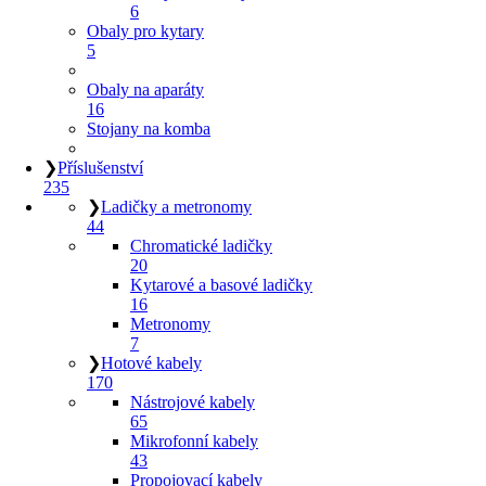
6
Obaly pro kytary
5
Obaly na aparáty
16
Stojany na komba
❯
Příslušenství
235
❯
Ladičky a metronomy
44
Chromatické ladičky
20
Kytarové a basové ladičky
16
Metronomy
7
❯
Hotové kabely
170
Nástrojové kabely
65
Mikrofonní kabely
43
Propojovací kabely