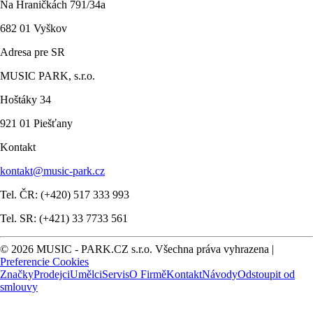
Na Hraničkách 791/34a
682 01 Vyškov
Adresa pre SR
MUSIC PARK, s.r.o.
Hoštáky 34
921 01 Piešťany
Kontakt
kontakt@music-park.cz
Tel. ČR: (+420) 517 333 993
Tel. SR: (+421) 33 7733 561
© 2026 MUSIC - PARK.CZ s.r.o. Všechna práva vyhrazena |
Preferencie Cookies
Značky
Prodejci
Umělci
Servis
O Firmě
Kontakt
Návody
Odstoupit od
smlouvy