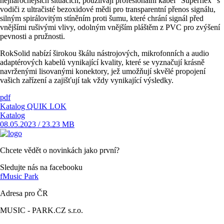
nejnáročnějších situacích, použiívají profesionální kabel "Superflex" s
vodiči z ultračisté bezoxidové mědi pro transparentní přenos signálu,
silným spirálovitým stíněním proti šumu, které chrání signál před
vnějšími rušivými vlivy, odolným vnějším pláštěm z PVC pro zvýšení
pevnosti a pružnosti.
RokSolid nabízí širokou škálu nástrojových, mikrofonních a audio
adaptérových kabelů vynikající kvality, které se vyznačují krásně
navrženými lisovanými konektory, jež umožňují skvělé propojení
vašich zařízení a zajišťují tak vždy vynikající výsledky.
pdf
Katalog QUIK LOK
Katalog
08.05.2023 / 23.23 MB
Chcete vědět o novinkách jako první?
Sledujte nás na facebooku
f
Music Park
Adresa pro ČR
MUSIC - PARK.CZ s.r.o.