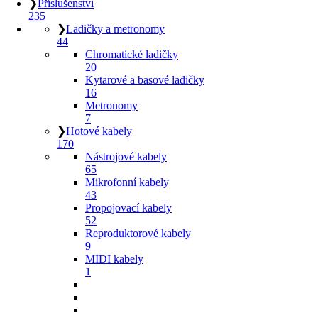
❯
Příslušenství
235
❯
Ladičky a metronomy
44
Chromatické ladičky
20
Kytarové a basové ladičky
16
Metronomy
7
❯
Hotové kabely
170
Nástrojové kabely
65
Mikrofonní kabely
43
Propojovací kabely
52
Reproduktorové kabely
9
MIDI kabely
1