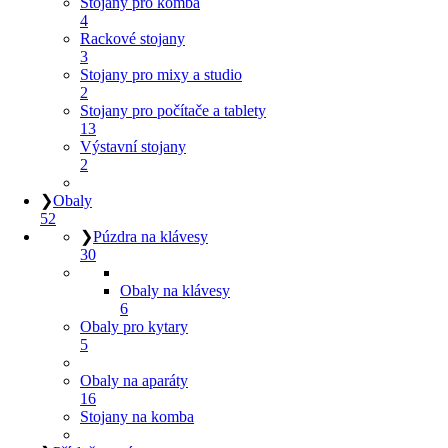
Stojany pro komba
4
Rackové stojany
3
Stojany pro mixy a studio
2
Stojany pro počítače a tablety
13
Výstavní stojany
2
❯
Obaly
52
❯
Púzdra na klávesy
30
Obaly na klávesy
6
Obaly pro kytary
5
Obaly na aparáty
16
Stojany na komba