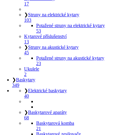
17
❯
Struny na elektrické kytary
103
Potažené struny na elektrické kytary
53
Kytarové příslušenství
13
❯
Struny na akustické kytary
45
Potažené struny na akustické kytary
23
Ukulele
2
❯
Baskytary
349
❯
Elektrické baskytary
40
❯
Baskytarové aparáty
68
Baskytarová komba
21
Baskytarové zesilovače