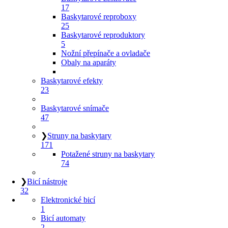
17
Baskytarové reproboxy
25
Baskytarové reproduktory
5
Nožní přepínače a ovladače
Obaly na aparáty
Baskytarové efekty
23
Baskytarové snímače
47
❯
Struny na baskytary
171
Potažené struny na baskytary
74
❯
Bicí nástroje
32
Elektronické bicí
1
Bicí automaty
2