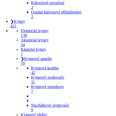
Klávesové ozvučení
2
Ostatní klávesové příslušenství
2
❯
Kytary
421
Elektrické kytary
130
Akustické kytary
34
Klasické kytary
7
❯
Kytarové aparáty
70
Kytarová komba
42
Kytarové zesilovače
11
Kytarové reproboxy
7
Sluchátkové zesilovače
9
Kytarové efekty