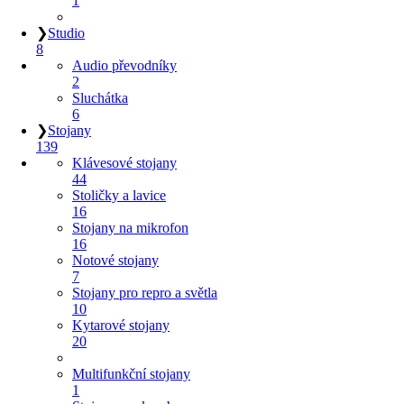
1
❯
Studio
8
Audio převodníky
2
Sluchátka
6
❯
Stojany
139
Klávesové stojany
44
Stoličky a lavice
16
Stojany na mikrofon
16
Notové stojany
7
Stojany pro repro a světla
10
Kytarové stojany
20
Multifunkční stojany
1