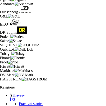
Ashdown
Duesenberg
G&L
EKO
DR Strings
Fodera
Sakae
SEQUENZ
Quik Lok
Tobago
Phonic
Proel
Hiwatt
Markbass
DV Mark
HAGSTROM
Kategorie
❯
Klávesy
172
Pracovní stanice