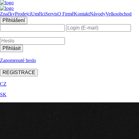
Značky
Prodejci
Umělci
Servis
O Firmě
Kontakt
Návody
Velkoobchod
Přihlášení
Zapomenuté heslo
REGISTRACE
CZ
SK