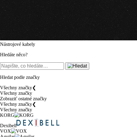
Nástrojové kabely
Hledáte něco?
Hledat podle značky
Všechny značky
❮
Všechny značky
Zobraziť ostatné značky
Všechny značky
❮
Všechny značky
KORG
Dexibell
VOX
Aguilar