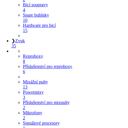
Bicí soupravy
4
Snare bubínky
10
Hardware pro bicí
15
❯
Zvuk
35
Reproboxy
8
Příslušenství pro reproboxy
6
Mixážní pulty
13
Powermixy
3
Příslušenství pro mixpulty
2
Mikrofony
2
Signálové procesory