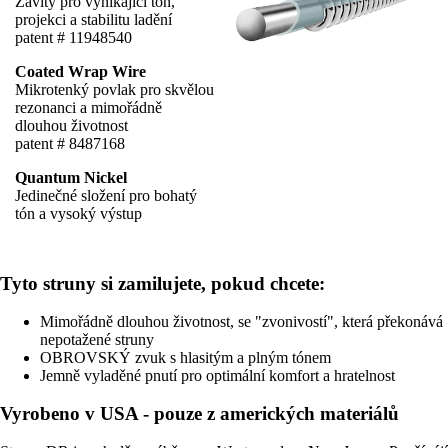
Závity pro vynikající tón,
projekci a stabilitu ladění
patent # 11948540
Coated Wrap Wire
Mikrotenký povlak pro skvělou
rezonanci a mimořádně
dlouhou životnost
patent # 8487168
Quantum Nickel
Jedinečné složení pro bohatý
tón a vysoký výstup
Tyto struny si zamilujete, pokud chcete:
Mimořádně dlouhou životnost, se "zvonivostí", která překonává
nepotažené struny
OBROVSKÝ zvuk s hlasitým a plným tónem
Jemně vyladěné pnutí pro optimální komfort a hratelnost
Vyrobeno v USA - pouze z amerických materiálů