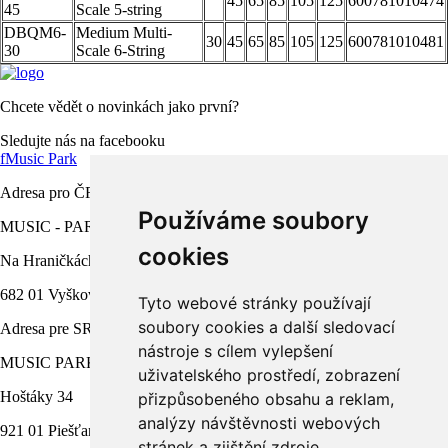
45
65
85
105
125
600781010474
45
Scale 5-string
DBQM6-
Medium Multi-
30
45
65
85
105
125
600781010481
30
Scale 6-String
Chcete vědět o novinkách jako první?
Sledujte nás na facebooku
f
Music Park
Adresa pro ČR
Používáme soubory
MUSIC - PARK.CZ s.r.o.
cookies
Na Hraničkách 791/34a
682 01 Vyškov
Tyto webové stránky používají
soubory cookies a další sledovací
Adresa pre SR
nástroje s cílem vylepšení
MUSIC PARK, s.r.o.
uživatelského prostředí, zobrazení
Hoštáky 34
přizpůsobeného obsahu a reklam,
analýzy návštěvnosti webových
921 01 Piešťany
stránek a zjištění zdroje