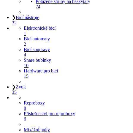
Potažené struny na baskytary
74
❯
Bicí nástroje
32
Elektronické bicí
1
Bicí automaty
2
Bicí soupravy
4
Snare bubínky
10
Hardware pro bicí
15
❯
Zvuk
35
Reproboxy
8
Příslušenství pro reproboxy
6
Mixážní pulty