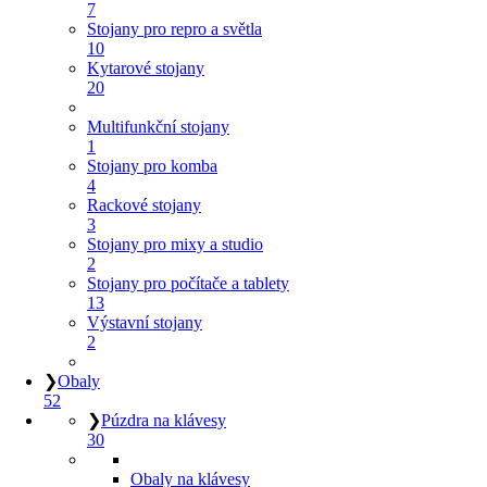
7
Stojany pro repro a světla
10
Kytarové stojany
20
Multifunkční stojany
1
Stojany pro komba
4
Rackové stojany
3
Stojany pro mixy a studio
2
Stojany pro počítače a tablety
13
Výstavní stojany
2
❯
Obaly
52
❯
Púzdra na klávesy
30
Obaly na klávesy