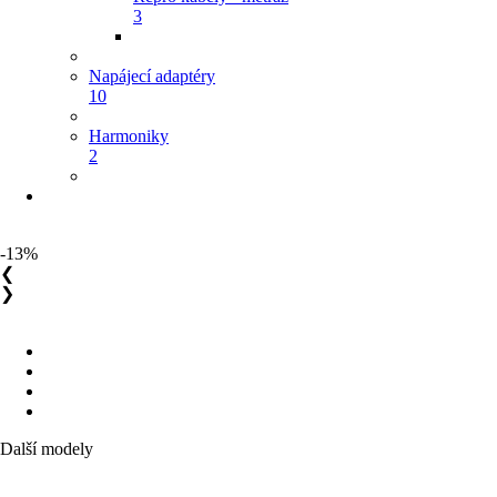
3
Napájecí adaptéry
10
Harmoniky
2
-13%
❮
❯
Další modely