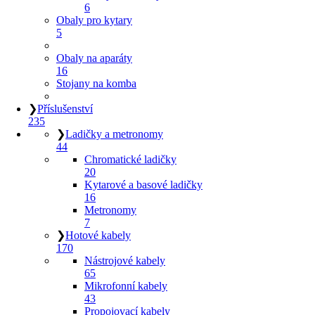
6
Obaly pro kytary
5
Obaly na aparáty
16
Stojany na komba
❯
Příslušenství
235
❯
Ladičky a metronomy
44
Chromatické ladičky
20
Kytarové a basové ladičky
16
Metronomy
7
❯
Hotové kabely
170
Nástrojové kabely
65
Mikrofonní kabely
43
Propojovací kabely