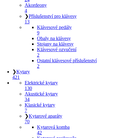
Akordeony
4
❯
Příslušenství pro klávesy
13
Klávesové pedály
9
Obaly na klávesy
Stojany na klávesy
Klávesové ozvučení
2
Ostatní klávesové příslušenství
2
❯
Kytary
421
Elektrické kytary
130
Akustické kytary
34
Klasické kytary
7
❯
Kytarové aparáty
70
Kytarová komba
42