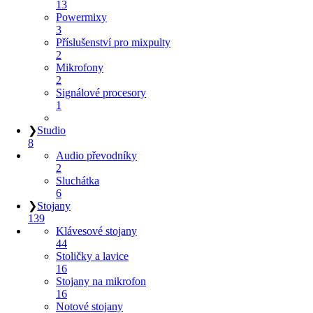
13
Powermixy
3
Příslušenství pro mixpulty
2
Mikrofony
2
Signálové procesory
1
❯
Studio
8
Audio převodníky
2
Sluchátka
6
❯
Stojany
139
Klávesové stojany
44
Stoličky a lavice
16
Stojany na mikrofon
16
Notové stojany