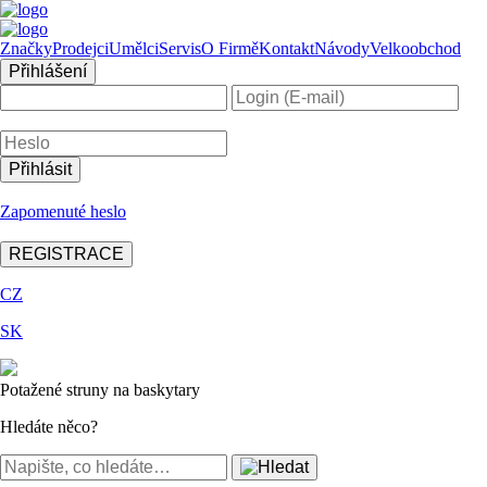
Značky
Prodejci
Umělci
Servis
O Firmě
Kontakt
Návody
Velkoobchod
Přihlášení
Zapomenuté heslo
REGISTRACE
CZ
SK
Potažené struny na baskytary
Hledáte něco?