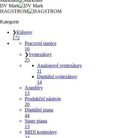
Markbass
DV Mark
HAGSTROM
Kategorie
❯
Klávesy
172
Pracovní stanice
16
❯
Syntezátory
25
Analogové syntezátory
11
Digitální syntezátory
14
Aranžéry
13
Produkční nástroje
20
Digitální piana
44
Stage piana
13
MIDI kontrolery
24