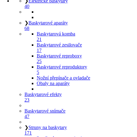
❯
Elektrické baskytary
40
❯
Baskytarové aparáty
68
Baskytarová komba
21
Baskytarové zesilovače
17
Baskytarové reproboxy
25
Baskytarové reproduktory
5
Nožní přepínače a ovladače
Obaly na aparáty
Baskytarové efekty
23
Baskytarové snímače
47
❯
Struny na baskytary
171