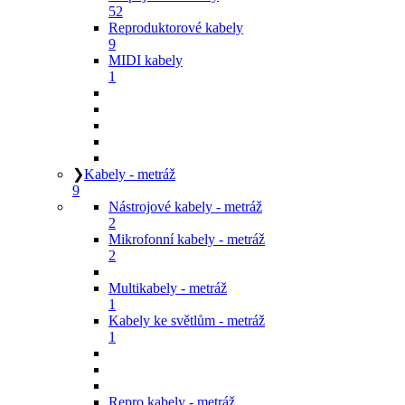
52
Reproduktorové kabely
9
MIDI kabely
1
❯
Kabely - metráž
9
Nástrojové kabely - metráž
2
Mikrofonní kabely - metráž
2
Multikabely - metráž
1
Kabely ke světlům - metráž
1
Repro kabely - metráž