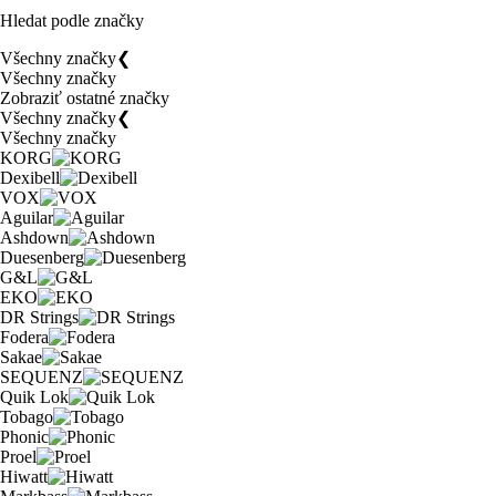
Hledat podle značky
Všechny značky
❮
Všechny značky
Zobraziť ostatné značky
Všechny značky
❮
Všechny značky
KORG
Dexibell
VOX
Aguilar
Ashdown
Duesenberg
G&L
EKO
DR Strings
Fodera
Sakae
SEQUENZ
Quik Lok
Tobago
Phonic
Proel
Hiwatt