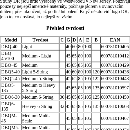
Struny DR jsou hrdě vyráběny ve Westwoodu v New Jersey. Používájí
pouze ty nejlepší americké materiály, počínaje jádrem a ovinovacím
drátem, přes ukončení, až po finální balení. Když někdo vidí logo DR,
je to to, co dostává, to nejlepší ze všeho.
Přehled tvrdostí
Model
Tvrdost
C
G
D
A
E
B
EAN
DBQ-40
Light
40
60
80
100
600781010405
DBQ-
Medium - Light
45
65
80
100
600781010412
45/100
DBQ-45
Medium
45
65
85
105
600781010429
DBQ5-40
Light 5-String
40
60
80
100
120
600781010436
DBQ5-45
Medium 5-String
45
65
85
105
125
600781010443
DBQ5-
Medium to Heavy
45
65
85
105
135
600781010597
135
5-String
DBQ6-30
Medium 6-String
30
45
65
85
105
125
600781010450
DBQ6-
Heavey 6-String
32
45
65
85
105
135
600781010603
135
DBQM-
Medium Multi-
45
65
85
105
600781010467
45
Scale
DBQM5-
Medium Multi-