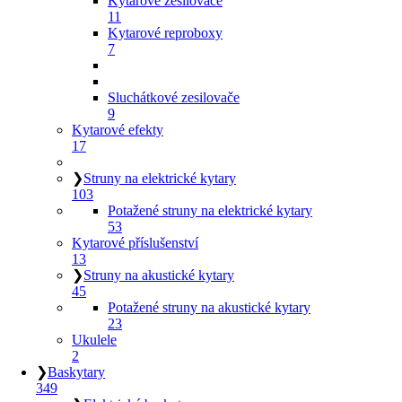
Kytarové zesilovače
11
Kytarové reproboxy
7
Sluchátkové zesilovače
9
Kytarové efekty
17
❯
Struny na elektrické kytary
103
Potažené struny na elektrické kytary
53
Kytarové příslušenství
13
❯
Struny na akustické kytary
45
Potažené struny na akustické kytary
23
Ukulele
2
❯
Baskytary
349