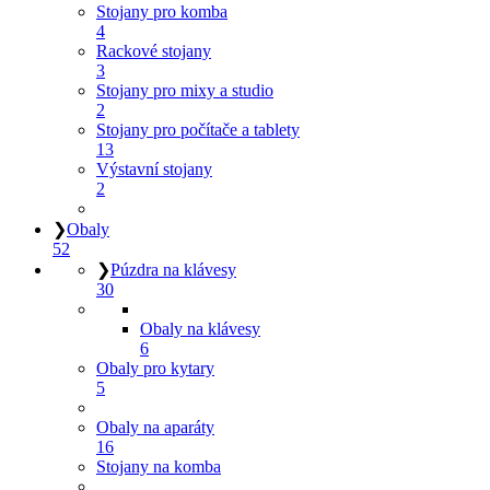
Stojany pro komba
4
Rackové stojany
3
Stojany pro mixy a studio
2
Stojany pro počítače a tablety
13
Výstavní stojany
2
❯
Obaly
52
❯
Púzdra na klávesy
30
Obaly na klávesy
6
Obaly pro kytary
5
Obaly na aparáty
16
Stojany na komba