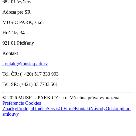
682 01 Vyškov
Adresa pre SR
MUSIC PARK, s.r.o.
Hoštáky 34
921 01 Piešťany
Kontakt
kontakt@music-park.cz
Tel. ČR: (+420) 517 333 993
Tel. SR: (+421) 33 7733 561
© 2026 MUSIC - PARK.CZ s.r.o. Všechna práva vyhrazena |
Preferencie Cookies
Značky
Prodejci
Umělci
Servis
O Firmě
Kontakt
Návody
Odstoupit od
smlouvy