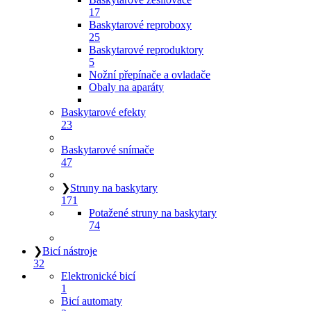
17
Baskytarové reproboxy
25
Baskytarové reproduktory
5
Nožní přepínače a ovladače
Obaly na aparáty
Baskytarové efekty
23
Baskytarové snímače
47
❯
Struny na baskytary
171
Potažené struny na baskytary
74
❯
Bicí nástroje
32
Elektronické bicí
1
Bicí automaty