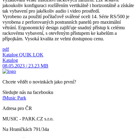
jakoukoliv konfiguraci rozšířením vertikálně i horizontálně a získáte
tak vybavení pro jakékoliv audio i video prostředí.
Vyrobeno za použití počítačově svářené oceli 14. Série RS/500 je
vyrobena z perforovaných postranních panelů pro maximální
větrání. Ergonomický design zajišťuje snadný přístup k celému
rackovému vybavení, s otevřeným přístupem ke kabelům a
přípojkám. Vysoká kvalita ze velmi dostupnou cenu.
pdf
Katalog QUIK LOK
Katalog
08.05.2023 / 23.23 MB
Chcete vědět o novinkách jako první?
Sledujte nás na facebooku
f
Music Park
Adresa pro ČR
MUSIC - PARK.CZ s.r.o.
Na Hraničkách 791/34a