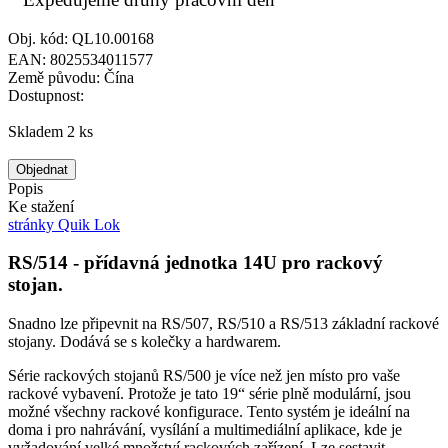
Obj. kód: QL10.00168
EAN: 8025534011577
Země původu: Čína
Dostupnost:
Skladem 2 ks
Objednat
Popis
Ke stažení
stránky Quik Lok
RS/514 - přídavná jednotka 14U pro rackový
stojan.
Snadno lze připevnit na RS/507, RS/510 a RS/513 základní rackové
stojany. Dodává se s kolečky a hardwarem.
Série rackových stojanů RS/500 je více než jen místo pro vaše
rackové vybavení. Protože je tato 19“ série plně modulární, jsou
možné všechny rackové konfigurace. Tento systém je ideální na
doma i pro nahrávání, vysílání a multimediální aplikace, kde je
vyžadování velké množství rackových zařízení. Lze sestavit