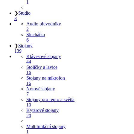
1
❯
Studio
8
Audio převodníky
2
Sluchátka
6
❯
Stojany
139
Klávesové stojany
44
Stoličky a lavice
16
Stojany na mikrofon
16
Notové stojany
7
Stojany pro repro a světla
10
Kytarové stojany
20
Multifunkční stojany
1