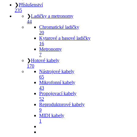
❯
Příslušenství
235
❯
Ladičky a metronomy
44
Chromatické ladičky
20
Kytarové a basové ladičky
16
Metronomy
7
❯
Hotové kabely
170
Nástrojové kabely
65
Mikrofonní kabely
43
Propojovací kabely
52
Reproduktorové kabely
9
MIDI kabely
1