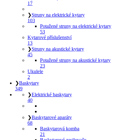
17
❯
Struny na elektrické kytary
103
Potažené struny na elektrické kytary
53
Kytarové příslušenství
13
❯
Struny na akustické kytary
45
Potažené struny na akustické kytary
23
Ukulele
2
❯
Baskytary
349
❯
Elektrické baskytary
40
❯
Baskytarové aparáty
68
Baskytarová komba
21
Baskytarové zesilovače