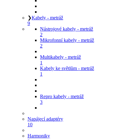
❯
Kabely - metráž
9
Nástrojové kabely - metráž
2
Mikrofonní kabely - metráž
2
Multikabely - metráž
1
Kabely ke světlům - metráž
1
Repro kabely - metráž
3
Napájecí adaptéry
10
Harmoniky