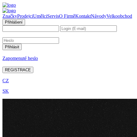
Značky
Prodejci
Umělci
Servis
O Firmě
Kontakt
Návody
Velkoobchod
Přihlášení
Zapomenuté heslo
REGISTRACE
CZ
SK