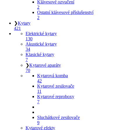
Klávesové ozvučení
2
Ostatní klávesové příslušenství
2
❯
Kytary
421
Elektrické kytary
130
Akustické kytary
34
Klasické kytary
7
❯
Kytarové aparáty
70
Kytarová komba
42
Kytarové zesilovače
11
Kytarové reproboxy
7
Sluchátkové zesilovače
9
Kytarové efekty