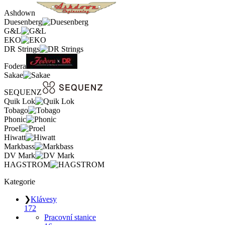
Ashdown
Duesenberg
G&L
EKO
DR Strings
Fodera
Sakae
SEQUENZ
Quik Lok
Tobago
Phonic
Proel
Hiwatt
Markbass
DV Mark
HAGSTROM
Kategorie
❯
Klávesy
172
Pracovní stanice