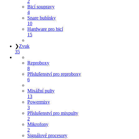
2
Bicí soupravy
4
Snare bubínky
10
Hardware pro bicí
15
❯
Zvuk
35
Reproboxy
8
Příslušenství pro reproboxy
6
Mixážní pulty
13
Powermixy
3
Příslušenství pro mixpulty
2
Mikrofony
2
Signálové procesory