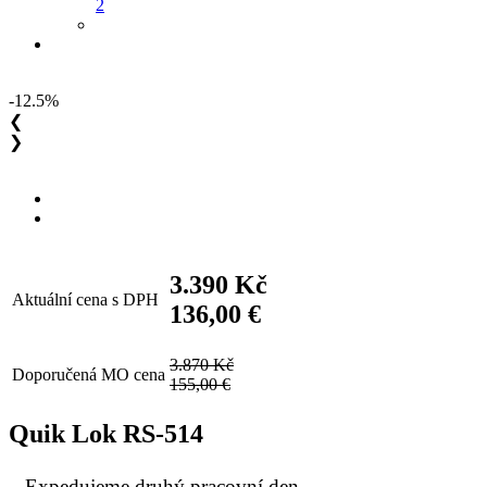
2
-12.5%
❮
❯
3.390 Kč
Aktuální cena s DPH
136,00 €
3.870 Kč
Doporučená MO cena
155,00 €
Quik Lok RS-514
Expedujeme druhý pracovní den