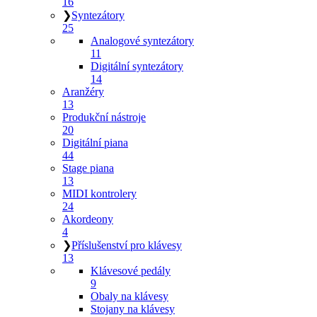
16
❯
Syntezátory
25
Analogové syntezátory
11
Digitální syntezátory
14
Aranžéry
13
Produkční nástroje
20
Digitální piana
44
Stage piana
13
MIDI kontrolery
24
Akordeony
4
❯
Příslušenství pro klávesy
13
Klávesové pedály
9
Obaly na klávesy
Stojany na klávesy