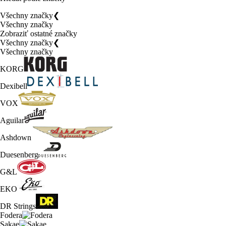
Všechny značky
❮
Všechny značky
Zobraziť ostatné značky
Všechny značky
❮
Všechny značky
KORG
Dexibell
VOX
Aguilar
Ashdown
Duesenberg
G&L
EKO
DR Strings
Fodera
Sakae