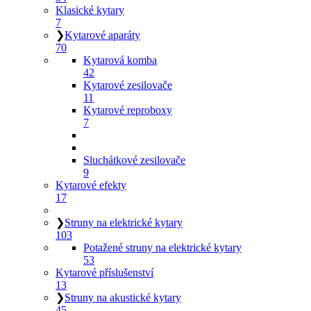
Klasické kytary
7
❯
Kytarové aparáty
70
Kytarová komba
42
Kytarové zesilovače
11
Kytarové reproboxy
7
Sluchátkové zesilovače
9
Kytarové efekty
17
❯
Struny na elektrické kytary
103
Potažené struny na elektrické kytary
53
Kytarové příslušenství
13
❯
Struny na akustické kytary
45