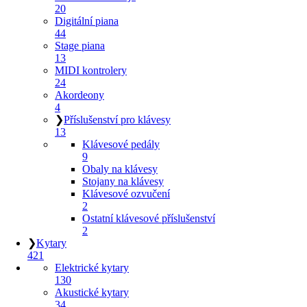
20
Digitální piana
44
Stage piana
13
MIDI kontrolery
24
Akordeony
4
❯
Příslušenství pro klávesy
13
Klávesové pedály
9
Obaly na klávesy
Stojany na klávesy
Klávesové ozvučení
2
Ostatní klávesové příslušenství
2
❯
Kytary
421
Elektrické kytary
130
Akustické kytary
34