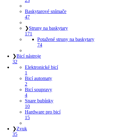
23
Baskytarové snímače
47
❯
Struny na baskytary
171
Potažené struny na baskytary
74
❯
Bicí nástroje
32
Elektronické bicí
1
Bicí automaty
2
Bicí soupravy
4
Snare bubínky
10
Hardware pro bicí
15
❯
Zvuk
35