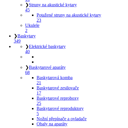
❯
Struny na akustické kytary
45
Potažené struny na akustické kytary
23
Ukulele
2
❯
Baskytary
349
❯
Elektrické baskytary
40
❯
Baskytarové aparáty
68
Baskytarová komba
21
Baskytarové zesilovače
17
Baskytarové reproboxy
25
Baskytarové reproduktory
5
Nožní přepínače a ovladače
Obaly na aparáty