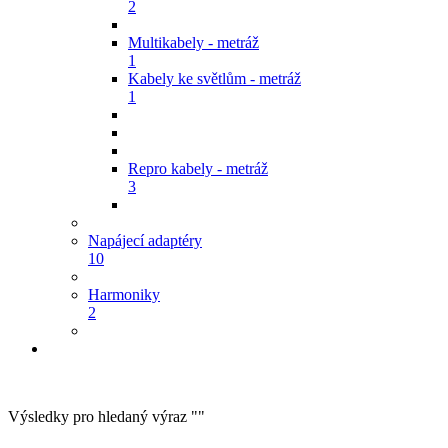
2
Multikabely - metráž
1
Kabely ke světlům - metráž
1
Repro kabely - metráž
3
Napájecí adaptéry
10
Harmoniky
2
Výsledky pro hledaný výraz ""