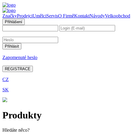
Značky
Prodejci
Umělci
Servis
O Firmě
Kontakt
Návody
Velkoobchod
Přihlášení
Zapomenuté heslo
REGISTRACE
CZ
SK
Produkty
Hledáte něco?