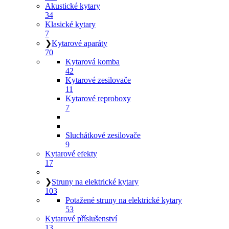
Akustické kytary
34
Klasické kytary
7
❯
Kytarové aparáty
70
Kytarová komba
42
Kytarové zesilovače
11
Kytarové reproboxy
7
Sluchátkové zesilovače
9
Kytarové efekty
17
❯
Struny na elektrické kytary
103
Potažené struny na elektrické kytary
53
Kytarové příslušenství
13