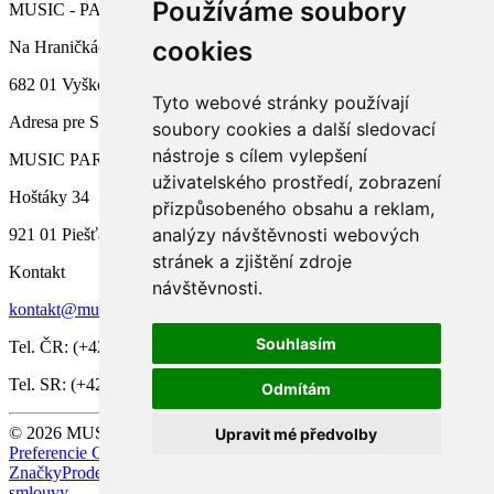
Používáme soubory
MUSIC - PARK.CZ s.r.o.
cookies
Na Hraničkách 791/34a
682 01 Vyškov
Tyto webové stránky používají
Adresa pre SR
soubory cookies a další sledovací
nástroje s cílem vylepšení
MUSIC PARK, s.r.o.
uživatelského prostředí, zobrazení
Hoštáky 34
přizpůsobeného obsahu a reklam,
analýzy návštěvnosti webových
921 01 Piešťany
stránek a zjištění zdroje
Kontakt
návštěvnosti.
kontakt@music-park.cz
Souhlasím
Tel. ČR: (+420) 517 333 993
Tel. SR: (+421) 33 7733 561
Odmítám
© 2026 MUSIC - PARK.CZ s.r.o. Všechna práva vyhrazena |
Upravit mé předvolby
Preferencie Cookies
Značky
Prodejci
Umělci
Servis
O Firmě
Kontakt
Návody
Odstoupit od
smlouvy