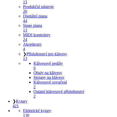
13
Produkční nástroje
20
Digitální piana
44
Stage piana
13
MIDI kontrolery
24
Akordeony
4
❯
Příslušenství pro klávesy
13
Klávesové pedály
9
Obaly na klávesy
Stojany na klávesy
Klávesové ozvučení
2
Ostatní klávesové příslušenství
2
❯
Kytary
421
Elektrické kytary
130