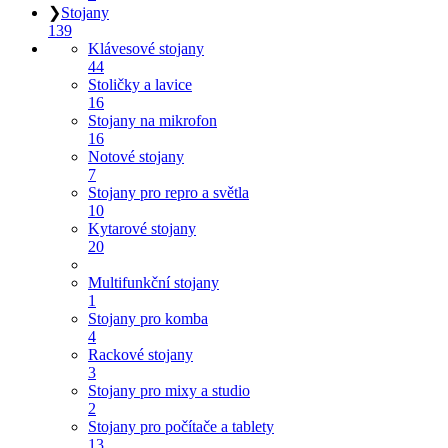
❯
Stojany
139
Klávesové stojany
44
Stoličky a lavice
16
Stojany na mikrofon
16
Notové stojany
7
Stojany pro repro a světla
10
Kytarové stojany
20
Multifunkční stojany
1
Stojany pro komba
4
Rackové stojany
3
Stojany pro mixy a studio
2
Stojany pro počítače a tablety
13