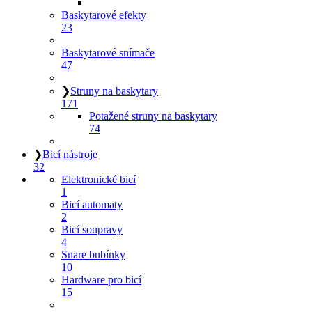
Baskytarové efekty
23
Baskytarové snímače
47
❯
Struny na baskytary
171
Potažené struny na baskytary
74
❯
Bicí nástroje
32
Elektronické bicí
1
Bicí automaty
2
Bicí soupravy
4
Snare bubínky
10
Hardware pro bicí
15