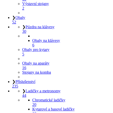
Výstavní stojany
2
❯
Obaly
52
❯
Púzdra na klávesy
30
Obaly na klávesy
6
Obaly pro kytary
5
Obaly na aparáty
16
Stojany na komba
❯
Příslušenství
235
❯
Ladičky a metronomy
44
Chromatické ladičky
20
Kytarové a basové ladičky