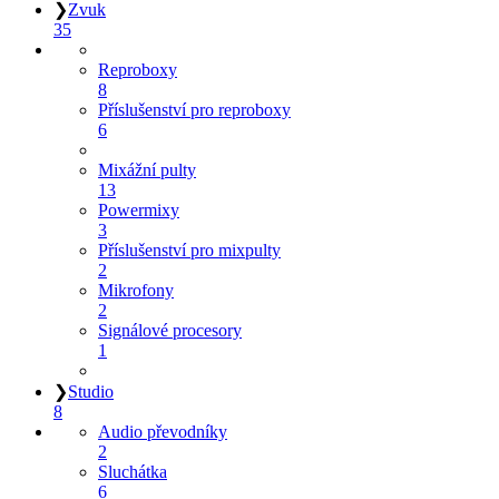
❯
Zvuk
35
Reproboxy
8
Příslušenství pro reproboxy
6
Mixážní pulty
13
Powermixy
3
Příslušenství pro mixpulty
2
Mikrofony
2
Signálové procesory
1
❯
Studio
8
Audio převodníky
2
Sluchátka
6