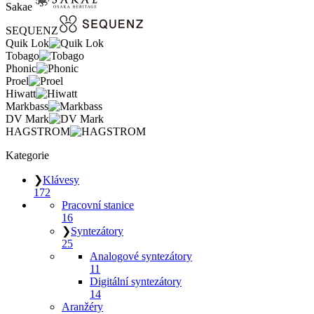
Sakae
SEQUENZ
Quik Lok
Tobago
Phonic
Proel
Hiwatt
Markbass
DV Mark
HAGSTROM
Kategorie
❯
Klávesy
172
Pracovní stanice
16
❯
Syntezátory
25
Analogové syntezátory
11
Digitální syntezátory
14
Aranžéry