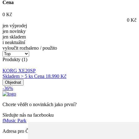
Cena
0
Kč
0
Kč
jen výprodej
jen novinky
jen skladem
i neaktuální
vyloučit rozbaleno / použito
Produkty (1)
KORG XE20SP
Skladem > 5 ks
Cena
18.990 Kč
Objednat
-36%
Chcete vědět o novinkách jako první?
Sledujte nás na facebooku
f
Music Park
Adresa pro ČR