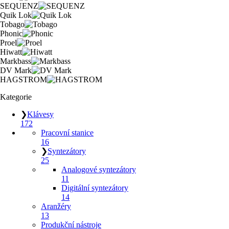
SEQUENZ
Quik Lok
Tobago
Phonic
Proel
Hiwatt
Markbass
DV Mark
HAGSTROM
Kategorie
❯
Klávesy
172
Pracovní stanice
16
❯
Syntezátory
25
Analogové syntezátory
11
Digitální syntezátory
14
Aranžéry
13
Produkční nástroje