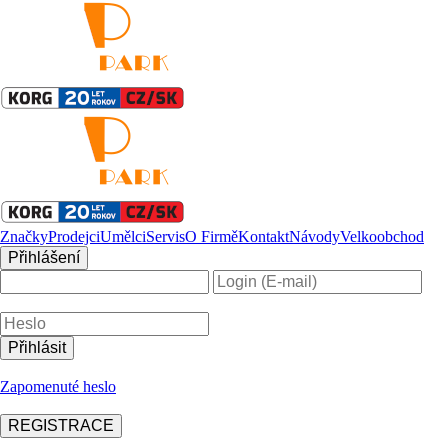
Značky
Prodejci
Umělci
Servis
O Firmě
Kontakt
Návody
Velkoobchod
Přihlášení
Zapomenuté heslo
REGISTRACE