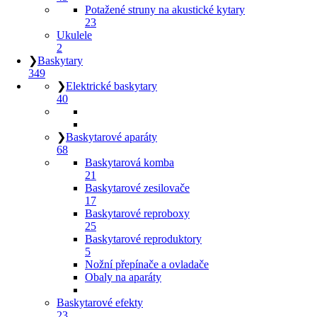
Potažené struny na akustické kytary
23
Ukulele
2
❯
Baskytary
349
❯
Elektrické baskytary
40
❯
Baskytarové aparáty
68
Baskytarová komba
21
Baskytarové zesilovače
17
Baskytarové reproboxy
25
Baskytarové reproduktory
5
Nožní přepínače a ovladače
Obaly na aparáty
Baskytarové efekty
23