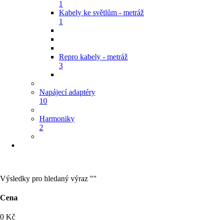
1
Kabely ke světlům - metráž
1
Repro kabely - metráž
3
Napájecí adaptéry
10
Harmoniky
2
Výsledky pro hledaný výraz ""
Cena
0
Kč