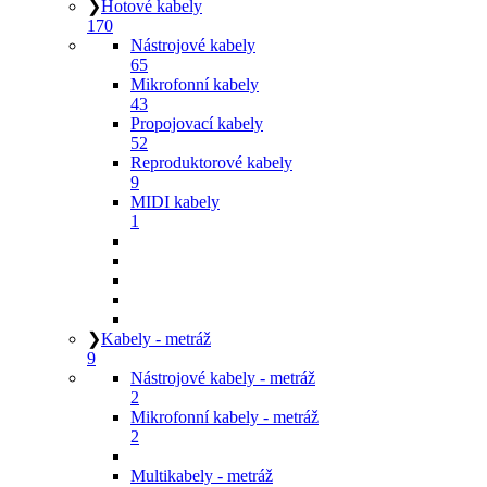
❯
Hotové kabely
170
Nástrojové kabely
65
Mikrofonní kabely
43
Propojovací kabely
52
Reproduktorové kabely
9
MIDI kabely
1
❯
Kabely - metráž
9
Nástrojové kabely - metráž
2
Mikrofonní kabely - metráž
2
Multikabely - metráž