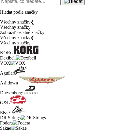
Hledat podle značky
Všechny značky
❮
Všechny značky
Zobraziť ostatné značky
Všechny značky
❮
Všechny značky
KORG
Dexibell
VOX
Aguilar
Ashdown
Duesenberg
G&L
EKO
DR Strings
Fodera
Sakae