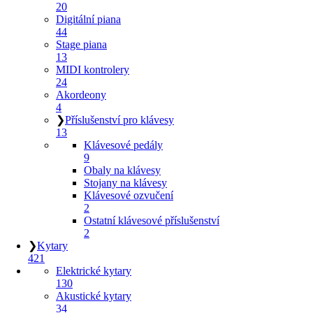
20
Digitální piana
44
Stage piana
13
MIDI kontrolery
24
Akordeony
4
❯
Příslušenství pro klávesy
13
Klávesové pedály
9
Obaly na klávesy
Stojany na klávesy
Klávesové ozvučení
2
Ostatní klávesové příslušenství
2
❯
Kytary
421
Elektrické kytary
130
Akustické kytary
34