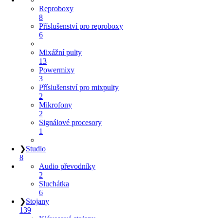
Reproboxy
8
Příslušenství pro reproboxy
6
Mixážní pulty
13
Powermixy
3
Příslušenství pro mixpulty
2
Mikrofony
2
Signálové procesory
1
❯
Studio
8
Audio převodníky
2
Sluchátka
6
❯
Stojany
139