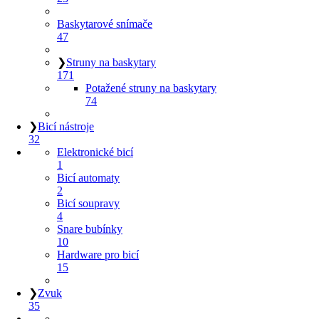
Baskytarové snímače
47
❯
Struny na baskytary
171
Potažené struny na baskytary
74
❯
Bicí nástroje
32
Elektronické bicí
1
Bicí automaty
2
Bicí soupravy
4
Snare bubínky
10
Hardware pro bicí
15
❯
Zvuk
35