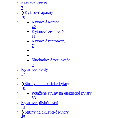
Klasické kytary
7
❯
Kytarové aparáty
70
Kytarová komba
42
Kytarové zesilovače
11
Kytarové reproboxy
7
Sluchátkové zesilovače
9
Kytarové efekty
17
❯
Struny na elektrické kytary
103
Potažené struny na elektrické kytary
53
Kytarové příslušenství
13
❯
Struny na akustické kytary
45