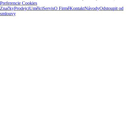
Preferencie Cookies
Značky
Prodejci
Umělci
Servis
O Firmě
Kontakt
Návody
Odstoupit od
smlouvy