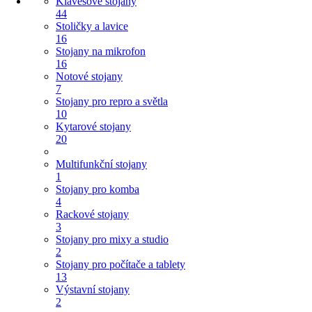
Klávesové stojany
44
Stoličky a lavice
16
Stojany na mikrofon
16
Notové stojany
7
Stojany pro repro a světla
10
Kytarové stojany
20
Multifunkční stojany
1
Stojany pro komba
4
Rackové stojany
3
Stojany pro mixy a studio
2
Stojany pro počítače a tablety
13
Výstavní stojany
2