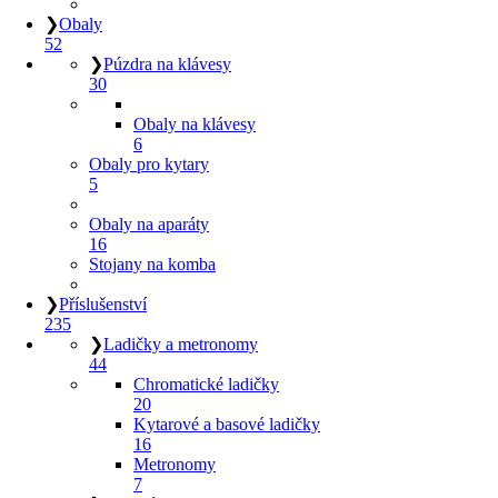
❯
Obaly
52
❯
Púzdra na klávesy
30
Obaly na klávesy
6
Obaly pro kytary
5
Obaly na aparáty
16
Stojany na komba
❯
Příslušenství
235
❯
Ladičky a metronomy
44
Chromatické ladičky
20
Kytarové a basové ladičky
16
Metronomy
7