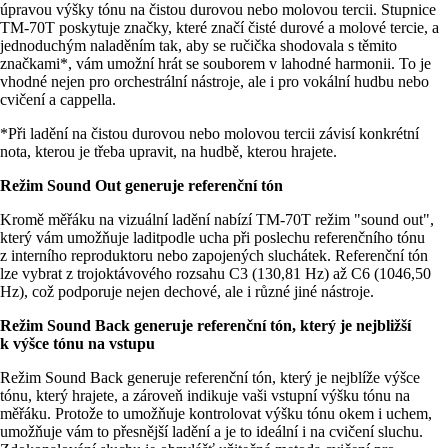
úpravou výšky tónu na čistou durovou nebo molovou tercii. Stupnice
TM-70T poskytuje značky, které značí čisté durové a molové tercie, a
jednoduchým naladěním tak, aby se ručička shodovala s těmito
značkami*, vám umožní hrát se souborem v lahodné harmonii. To je
vhodné nejen pro orchestrální nástroje, ale i pro vokální hudbu nebo
cvičení a cappella.
*Při ladění na čistou durovou nebo molovou tercii závisí konkrétní
nota, kterou je třeba upravit, na hudbě, kterou hrajete.
Režim Sound Out generuje referenční tón
Kromě měřáku na vizuální ladění nabízí TM-70T režim "sound out",
který vám umožňuje laditpodle ucha při poslechu referenčního tónu
z interního reproduktoru nebo zapojených sluchátek. Referenční tón
lze vybrat z trojoktávového rozsahu C3 (130,81 Hz) až C6 (1046,50
Hz), což podporuje nejen dechové, ale i různé jiné nástroje.
Režim Sound Back generuje referenční tón, který je nejbližší
k výšce tónu na vstupu
Režim Sound Back generuje referenční tón, který je nejblíže výšce
tónu, který hrajete, a zároveň indikuje vaši vstupní výšku tónu na
měřáku. Protože to umožňuje kontrolovat výšku tónu okem i uchem,
umožňuje vám to přesnější ladění a je to ideální i na cvičení sluchu.