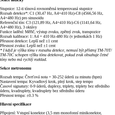
Stupnice: 12-ti tónová rovnoměrná temperovaná stupnice
Rozsah detekce*: C1 (30,47 Hz, A4=410 Hz)-C8 (4566,56 Hz,
A4=480 Hz) pro sinusoidu
Referenční tón: C3 (121,89 Hz, A4=410 Hz)-C6 (1141,64 Hz,
A4=480 Hz), 3 oktávy
Funkce ladění: Měřič, výstup zvuku, zpětný zvuk, transpozice
Rozsah kalibrace: 1: A4 = 410 Hz-480 Hz (v jednotkách 1 Hz)
Přesnost detekce: Lepší než ±1 cent
Přesnost zvuku: Lepší než ±1 cent
* I když je výška tónu v rozsahu detekce, nemusí být přístroj TM-70T/
TM-70C schopen výšku tónu detekovat, pokud zvuk obsahuje četné
tóny nebo má rychlý rozklad.
Sekce metronomu
Rozsah tempa: Čtvrťová nota = 30-252 úderů za minutu (bpm)
Nastavení tempa: Kyvadlový krok, plný krok, step tempo
Časové signatury: 0-9 úderů, duplexy, triplety, triplety bez středního
úderu, kvadruplety, kvadruplety bez středního úderu
Přesnost tempa: ±0.3 %
Hlavní specifikace
Připojení: Vstupní konektor (3,5 mm monofonní minikonektor,