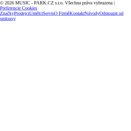
© 2026 MUSIC - PARK.CZ s.r.o. Všechna práva vyhrazena |
Preferencie Cookies
Značky
Prodejci
Umělci
Servis
O Firmě
Kontakt
Návody
Odstoupit od
smlouvy