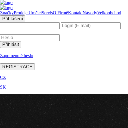
Značky
Prodejci
Umělci
Servis
O Firmě
Kontakt
Návody
Velkoobchod
Přihlášení
Zapomenuté heslo
REGISTRACE
CZ
SK