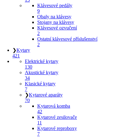
Klávesové pedály
9
Obaly na klávesy
Stojany na klávesy
Klávesové ozvučení
2
Ostatní klávesové příslušenství
2
❯
Kytary
421
Elektrické kytary
130
Akustické kytary
34
Klasické kytary
7
❯
Kytarové aparáty
70
Kytarová komba
42
Kytarové zesilovače
11
Kytarové reproboxy
7