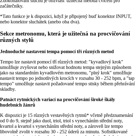
Zdokonalování sluchu je obzvlášť užitečná metoda cvičení pro
začátečníky.
*Tato funkce je k dispozici, když je připojený buď konektor INPUT,
nebo konektor sluchátek (anebo oba dva).
Sekce metronomu, která je užitečná na procvičování
různých stylů
Jednoduché nastavení tempa pomocí tří různých metod
Tempo lze nastavit pomocí tří různých metod: "kyvadlový krok"
umožňuje zvyšovat nebo snižovat hodnotu tempa stejným způsobem
jako na standardním kyvadlovém metronomu, "plný krok" umožňuje
nastavit tempo po jednotlivých krocích v rozsahu 30 - 252 bpm, a "tap
tempo" umožňuje nastavit požadované tempo stisky během přehrávání
skladby.
Patnáct rytmických variací na procvičování široké škály
hudebních žánrů
K dispozici je 15 různých vestavěných rytmů* včetně předznamenání
od 0 do 9, stejně jako duol, triol, triol s vynecháním střední noty,
kvartol a kvartol s vynecháním střední noty, a zároveň lze tempo
libovolně zvolit v rozsahu 30 - 252 úderů za minutu. Sofistikované