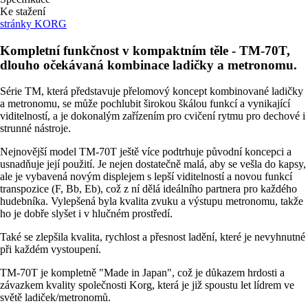
Ke stažení
stránky KORG
Kompletní funkčnost v kompaktním těle - TM-70T,
dlouho očekávaná kombinace ladičky a metronomu.
Série TM, která představuje přelomový koncept kombinované ladičky
a metronomu, se může pochlubit širokou škálou funkcí a vynikající
viditelností, a je dokonalým zařízením pro cvičení rytmu pro dechové i
strunné nástroje.
Nejnovější model TM-70T ještě více podtrhuje původní koncepci a
usnadňuje její použití. Je nejen dostatečně malá, aby se vešla do kapsy,
ale je vybavená novým displejem s lepší viditelností a novou funkcí
transpozice (F, Bb, Eb), což z ní dělá ideálního partnera pro každého
hudebníka. Vylepšená byla kvalita zvuku a výstupu metronomu, takže
ho je dobře slyšet i v hlučném prostředí.
Také se zlepšila kvalita, rychlost a přesnost ladění, které je nevyhnutné
při každém vystoupení.
TM-70T je kompletně "Made in Japan", což je důkazem hrdosti a
závazkem kvality společnosti Korg, která je již spoustu let lídrem ve
světě ladiček/metronomů.