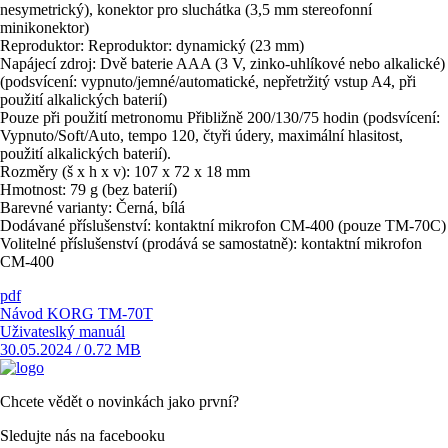
nesymetrický), konektor pro sluchátka (3,5 mm stereofonní
minikonektor)
Reproduktor: Reproduktor: dynamický (23 mm)
Napájecí zdroj: Dvě baterie AAA (3 V, zinko-uhlíkové nebo alkalické)
(podsvícení: vypnuto/jemné/automatické, nepřetržitý vstup A4, při
použití alkalických baterií)
Pouze při použití metronomu Přibližně 200/130/75 hodin (podsvícení:
Vypnuto/Soft/Auto, tempo 120, čtyři údery, maximální hlasitost,
použití alkalických baterií).
Rozměry (š x h x v): 107 x 72 x 18 mm
Hmotnost: 79 g (bez baterií)
Barevné varianty: Černá, bílá
Dodávané příslušenství: kontaktní mikrofon CM-400 (pouze TM-70C)
Volitelné příslušenství (prodává se samostatně): kontaktní mikrofon
CM-400
pdf
Návod KORG TM-70T
Uživateslký manuál
30.05.2024 / 0.72 MB
Chcete vědět o novinkách jako první?
Sledujte nás na facebooku