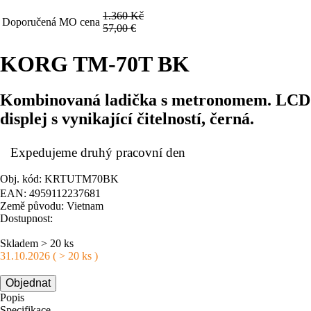
1.360 Kč
Doporučená MO cena
57,00 €
KORG TM-70T BK
Kombinovaná ladička s metronomem. LCD
displej s vynikající čitelností, černá.
Expedujeme druhý pracovní den
Obj. kód: KRTUTM70BK
EAN: 4959112237681
Země původu: Vietnam
Dostupnost:
Skladem > 20 ks
31.10.2026 ( > 20 ks )
Objednat
Popis
Specifikace