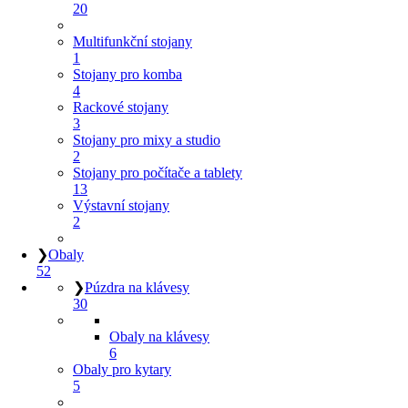
20
Multifunkční stojany
1
Stojany pro komba
4
Rackové stojany
3
Stojany pro mixy a studio
2
Stojany pro počítače a tablety
13
Výstavní stojany
2
❯
Obaly
52
❯
Púzdra na klávesy
30
Obaly na klávesy
6
Obaly pro kytary
5