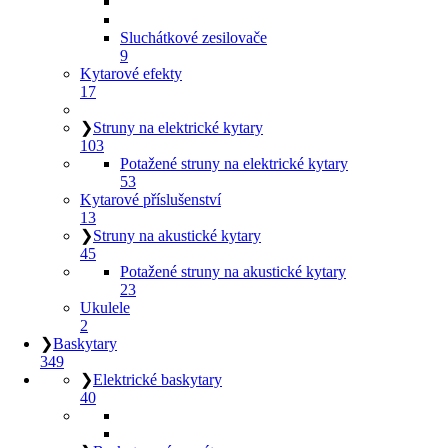
Sluchátkové zesilovače
9
Kytarové efekty
17
❯
Struny na elektrické kytary
103
Potažené struny na elektrické kytary
53
Kytarové příslušenství
13
❯
Struny na akustické kytary
45
Potažené struny na akustické kytary
23
Ukulele
2
❯
Baskytary
349
❯
Elektrické baskytary
40