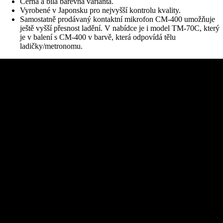
Černá a bílá barevná varianta.
Vyrobené v Japonsku pro nejvyšší kontrolu kvality.
Samostatně prodávaný kontaktní mikrofon CM-400 umožňuje
ještě vyšší přesnost ladění. V nabídce je i model TM-70C, který
je v balení s CM-400 v barvě, která odpovídá tělu
ladičky/metronomu.