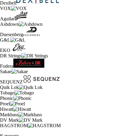
Dexibell
VOX
Aguilar
Ashdown
Duesenberg
G&L
EKO
DR Strings
Fodera
Sakae
SEQUENZ
Quik Lok
Tobago
Phonic
Proel
Hiwatt
Markbass
DV Mark
HAGSTROM
Kategorie