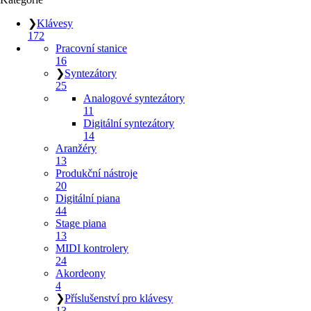
❯
Klávesy
172
Pracovní stanice
16
❯
Syntezátory
25
Analogové syntezátory
11
Digitální syntezátory
14
Aranžéry
13
Produkční nástroje
20
Digitální piana
44
Stage piana
13
MIDI kontrolery
24
Akordeony
4
❯
Příslušenství pro klávesy
13