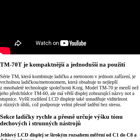
TM-70T je kompaktnější a jednodušší na použití
Série TM, která kombinuje ladičku a metronom v jednom zařízení, je
vrcholnou ladičkou/metronomem, která obsahuje to nejlepší
z mnohaleté technologie společnosti Korg. Model TM-70 je menší než
jeho předchůdce TM-60, ale má větší displej zobrazující názvy not a
stupnice. Vyšší rozlišení LCD displeje také usnadňuje viditelnost
z různých úhlů, což podporuje velmi přesně ladění bez stresu.
Sekce ladičky rychle a přesně určuje výšku tónu
dechových i strunných nástrojů
Jehlový LCD displej se širokým rozsahem měření od C1 do C8 a