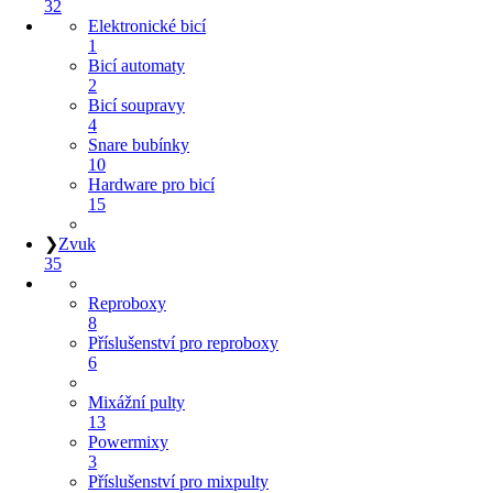
32
Elektronické bicí
1
Bicí automaty
2
Bicí soupravy
4
Snare bubínky
10
Hardware pro bicí
15
❯
Zvuk
35
Reproboxy
8
Příslušenství pro reproboxy
6
Mixážní pulty
13
Powermixy
3
Příslušenství pro mixpulty