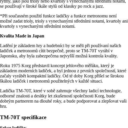
rytmy, jako jsou trioly nebo kvartoly s vynechanými středními notami,
se používají v široké škále stylů od klasiky po rock a jazz.
*Při současném použití funkce ladičky a funkce metronomu není
možné zadat trioly, trioly s vynechanými středními notami, kvartoly ani
kvartoly s vynechanými středními notami.
Kvalita Made in Japan
Ladění je základem hry a hudebníci by se měli při používaní našich
ladiček a metronomů cítit bezpečně, proto se TM-70T vyrábí v
Japonsku, aby byla zabezpečena nejvyšší možná kontrola kvality.
Roku 1975 Korg představil koncept jehlového měřáku, který je
základem moderních ladiček, a byl jednou z prvních společností, které
začaly vyrábět kompaktní ladičky. Od té doby Korg přišel se širokou
škálou ladiček i metronomů použitelných v každé situaci.
Ladička TM-70T, které v sobě zahrnuje všechny ladicí technologie,
odborné znalosti a desítky let zkušeností společnosti Korg, bude
dobrým partnerem na dlouhé roky, a bude podporovat a zlepšovat vaši
hru.
TM-70T specifikace
Sekce ladičky