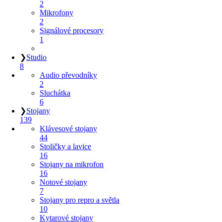
2
Mikrofony
2
Signálové procesory
1
❯
Studio
8
Audio převodníky
2
Sluchátka
6
❯
Stojany
139
Klávesové stojany
44
Stoličky a lavice
16
Stojany na mikrofon
16
Notové stojany
7
Stojany pro repro a světla
10
Kytarové stojany