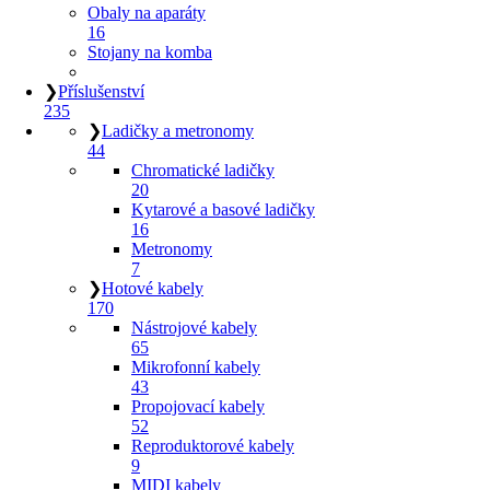
Obaly na aparáty
16
Stojany na komba
❯
Příslušenství
235
❯
Ladičky a metronomy
44
Chromatické ladičky
20
Kytarové a basové ladičky
16
Metronomy
7
❯
Hotové kabely
170
Nástrojové kabely
65
Mikrofonní kabely
43
Propojovací kabely
52
Reproduktorové kabely
9
MIDI kabely