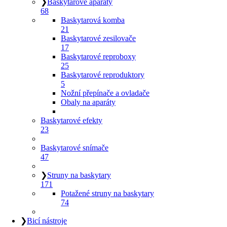
❯
Baskytarové aparáty
68
Baskytarová komba
21
Baskytarové zesilovače
17
Baskytarové reproboxy
25
Baskytarové reproduktory
5
Nožní přepínače a ovladače
Obaly na aparáty
Baskytarové efekty
23
Baskytarové snímače
47
❯
Struny na baskytary
171
Potažené struny na baskytary
74
❯
Bicí nástroje