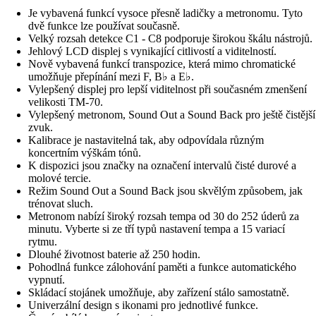
Je vybavená funkcí vysoce přesně ladičky a metronomu. Tyto
dvě funkce lze používat současně.
Velký rozsah detekce C1 - C8 podporuje širokou škálu nástrojů.
Jehlový LCD displej s vynikající citlivostí a viditelností.
Nově vybavená funkcí transpozice, která mimo chromatické
umožňuje přepínání mezi F, B♭ a E♭.
Vylepšený displej pro lepší viditelnost při současném zmenšení
velikosti TM-70.
Vylepšený metronom, Sound Out a Sound Back pro ještě čistější
zvuk.
Kalibrace je nastavitelná tak, aby odpovídala různým
koncertním výškám tónů.
K dispozici jsou značky na označení intervalů čisté durové a
molové tercie.
Režim Sound Out a Sound Back jsou skvělým způsobem, jak
trénovat sluch.
Metronom nabízí široký rozsah tempa od 30 do 252 úderů za
minutu. Vyberte si ze tří typů nastavení tempa a 15 variací
rytmu.
Dlouhé životnost baterie až 250 hodin.
Pohodlná funkce zálohování paměti a funkce automatického
vypnutí.
Skládací stojánek umožňuje, aby zařízení stálo samostatně.
Univerzální design s ikonami pro jednotlivé funkce.