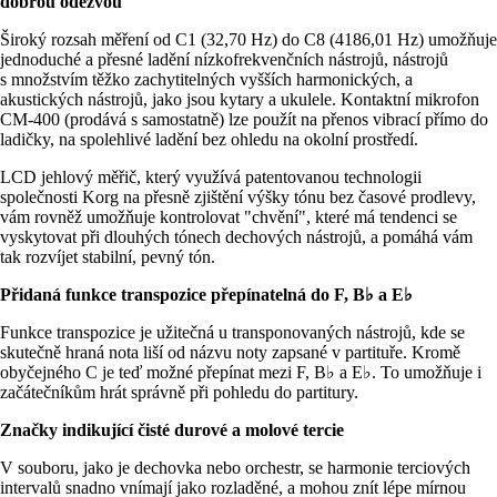
dobrou odezvou
Široký rozsah měření od C1 (32,70 Hz) do C8 (4186,01 Hz) umožňuje
jednoduché a přesné ladění nízkofrekvenčních nástrojů, nástrojů
s množstvím těžko zachytitelných vyšších harmonických, a
akustických nástrojů, jako jsou kytary a ukulele. Kontaktní mikrofon
CM-400 (prodává s samostatně) lze použít na přenos vibrací přímo do
ladičky, na spolehlivé ladění bez ohledu na okolní prostředí.
LCD jehlový měřič, který využívá patentovanou technologii
společnosti Korg na přesně zjištění výšky tónu bez časové prodlevy,
vám rovněž umožňuje kontrolovat "chvění", které má tendenci se
vyskytovat při dlouhých tónech dechových nástrojů, a pomáhá vám
tak rozvíjet stabilní, pevný tón.
Přidaná funkce transpozice přepínatelná do F, B
♭
a E
♭
Funkce transpozice je užitečná u transponovaných nástrojů, kde se
skutečně hraná nota liší od názvu noty zapsané v partituře. Kromě
obyčejného C je teď možné přepínat mezi F, B♭ a E♭. To umožňuje i
začátečníkům hrát správně při pohledu do partitury.
Značky indikující čisté durové a molové tercie
V souboru, jako je dechovka nebo orchestr, se harmonie terciových
intervalů snadno vnímají jako rozladěné, a mohou znít lépe mírnou