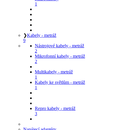
1
❯
Kabely - metráž
9
Nástrojové kabely - metráž
2
Mikrofonní kabely - metráž
2
Multikabely - metráž
1
Kabely ke světlům - metráž
1
Repro kabely - metráž
3
Napájecí adaptéry