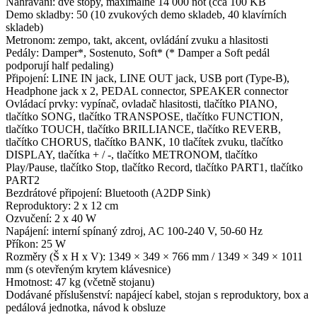
Nahrávání: dvě stopy, maximálně 14 000 not (cca 100 KB
Demo skladby: 50 (10 zvukových demo skladeb, 40 klavírních
skladeb)
Metronom: zempo, takt, akcent, ovládání zvuku a hlasitosti
Pedály: Damper*, Sostenuto, Soft* (* Damper a Soft pedál
podporují half pedaling)
Připojení: LINE IN jack, LINE OUT jack, USB port (Type-B),
Headphone jack x 2, PEDAL connector, SPEAKER connector
Ovládací prvky: vypínač, ovladač hlasitosti, tlačítko PIANO,
tlačítko SONG, tlačítko TRANSPOSE, tlačítko FUNCTION,
tlačítko TOUCH, tlačítko BRILLIANCE, tlačítko REVERB,
tlačítko CHORUS, tlačítko BANK, 10 tlačítek zvuku, tlačítko
DISPLAY, tlačítka + / -, tlačítko METRONOM, tlačítko
Play/Pause, tlačítko Stop, tlačítko Record, tlačítko PART1, tlačítko
PART2
Bezdrátové připojení: Bluetooth (A2DP Sink)
Reproduktory: 2 x 12 cm
Ozvučení: 2 x 40 W
Napájení: interní spínaný zdroj, AC 100-240 V, 50-60 Hz
Příkon: 25 W
Rozměry (Š x H x V): 1349 × 349 × 766 mm / 1349 × 349 × 1011
mm (s otevřeným krytem klávesnice)
Hmotnost: 47 kg (včetně stojanu)
Dodávané příslušenství: napájecí kabel, stojan s reproduktory, box a
pedálová jednotka, návod k obsluze