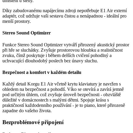
umístění u stěny.
Díky zabudovanému napájecímu zdroji nepotřebuje E1 Air externí
adaptér, což udržuje vaši sestavu čistou a nenápadnou - ideální pro
menší prostory.
Stereo Sound Optimizer
Funkce Stereo Sound Optimizer vytváří přirozený akustický prostor
při hře se sluchátky. Zvyšuje prostorovou hloubku a realističnost
zvuku, čímž poskytuje i během delších cvičení pohodlný a
uchvacující dlouhodobý poslech bez únavy sluchu.
Bezpečnost a komfort v každém detailu
Každý detail Korgu E1 Air včetně krytu klaviatury je navržen s
ohledem na bezpečnost a pohodlí. Víko se otevírá a zavírá jemně
pod určitým úhlem, což zvyšuje úroveň bezpečnosti - obzvláště
důležité v domácnostech s malými dětmi. Spojuje krásu s
praktičností každodenního používání - je to piano, které přirozeně
zapadne do vašeho života.
Bezproblémové připojení