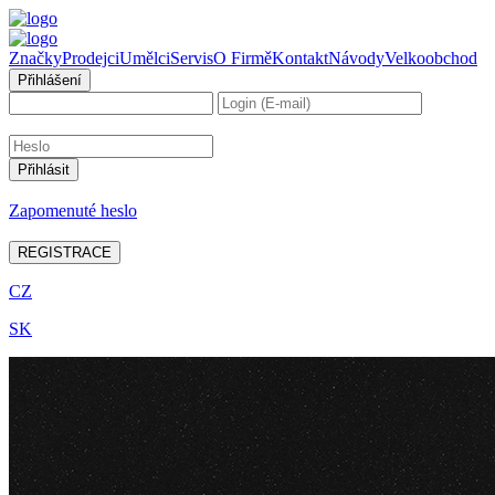
Značky
Prodejci
Umělci
Servis
O Firmě
Kontakt
Návody
Velkoobchod
Přihlášení
Zapomenuté heslo
REGISTRACE
CZ
SK