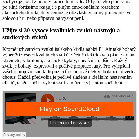
zachycuje pocit z hraní v koncertním sále. Od jemného pianissima
po silné fortissimo reaguje s plným emocionálním rozsahem
akustického křídla, díky čemuž je obzvláště vhodný pro expresivní
sólovou hru nebo přípravu na vystoupení.
Užijte si 30 vysoce kvalitních zvuků nástrojů a
studiových efektů
Kromě úchvatných zvuků italského křídla nabízí E1 Air také bohatý
výběr 30 vysoce kvalitních zvuků, včetně elektrických pian, varhan,
klavinetu, vibrafonu, akustické kytary, smyčců a dalších. Každý
zvuk je bohatý, expresivní a pečlivě propracovaný. Pro vylepšení
vašeho projevu jsou k dispozici tři studiové efekty: brilance, reverb a
chorus. Každá předvolba je pečlivě sladěna s ideálním nastavením
efektů, takže stačí si vybrat zvuk a můžete s jistotou začít hrát.