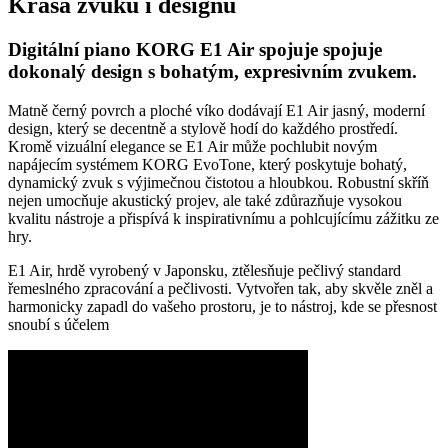
Krása zvuku i designu
Digitální piano KORG E1 Air spojuje spojuje
dokonalý design s bohatým, expresivním zvukem.
Matně černý povrch a ploché víko dodávají E1 Air jasný, moderní
design, který se decentně a stylově hodí do každého prostředí.
Kromě vizuální elegance se E1 Air může pochlubit novým
napájecím systémem KORG EvoTone, který poskytuje bohatý,
dynamický zvuk s výjimečnou čistotou a hloubkou. Robustní skříň
nejen umocňuje akustický projev, ale také zdůrazňuje vysokou
kvalitu nástroje a přispívá k inspirativnímu a pohlcujícímu zážitku ze
hry.
E1 Air, hrdě vyrobený v Japonsku, ztělesňuje pečlivý standard
řemeslného zpracování a pečlivosti. Vytvořen tak, aby skvěle zněl a
harmonicky zapadl do vašeho prostoru, je to nástroj, kde se přesnost
snoubí s účelem