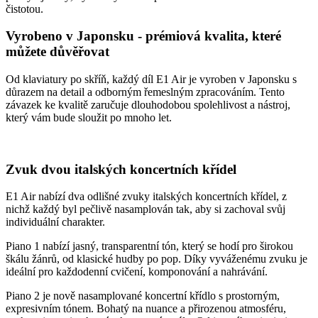
čistotou.
Vyrobeno v Japonsku - prémiová kvalita, které
můžete důvěřovat
Od klaviatury po skříň, každý díl E1 Air je vyroben v Japonsku s
důrazem na detail a odborným řemeslným zpracováním. Tento
závazek ke kvalitě zaručuje dlouhodobou spolehlivost a nástroj,
který vám bude sloužit po mnoho let.
Zvuk dvou italských koncertních křídel
E1 Air nabízí dva odlišné zvuky italských koncertních křídel, z
nichž každý byl pečlivě nasamplován tak, aby si zachoval svůj
individuální charakter.
Piano 1 nabízí jasný, transparentní tón, který se hodí pro širokou
škálu žánrů, od klasické hudby po pop. Díky vyváženému zvuku je
ideální pro každodenní cvičení, komponování a nahrávání.
Piano 2 je nově nasamplované koncertní křídlo s prostorným,
expresivním tónem. Bohatý na nuance a přirozenou atmosféru,