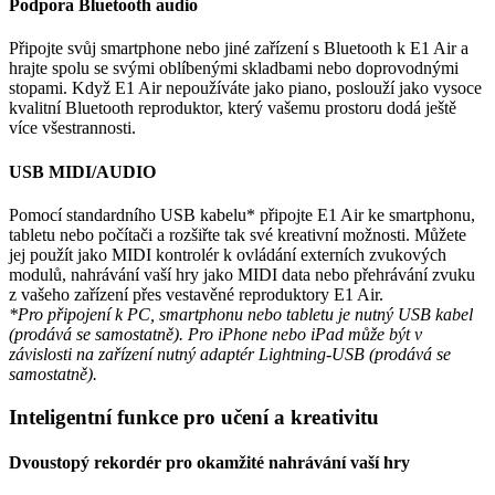
Podpora Bluetooth audio
Připojte svůj smartphone nebo jiné zařízení s Bluetooth k E1 Air a
hrajte spolu se svými oblíbenými skladbami nebo doprovodnými
stopami. Když E1 Air nepoužíváte jako piano, poslouží jako vysoce
kvalitní Bluetooth reproduktor, který vašemu prostoru dodá ještě
více všestrannosti.
USB MIDI/AUDIO
Pomocí standardního USB kabelu* připojte E1 Air ke smartphonu,
tabletu nebo počítači a rozšiřte tak své kreativní možnosti. Můžete
jej použít jako MIDI kontrolér k ovládání externích zvukových
modulů, nahrávání vaší hry jako MIDI data nebo přehrávání zvuku
z vašeho zařízení přes vestavěné reproduktory E1 Air.
*Pro připojení k PC, smartphonu nebo tabletu je nutný USB kabel
(prodává se samostatně). Pro iPhone nebo iPad může být v
závislosti na zařízení nutný adaptér Lightning-USB (prodává se
samostatně).
Inteligentní funkce pro učení a kreativitu
Dvoustopý rekordér pro okamžité nahrávání vaší hry