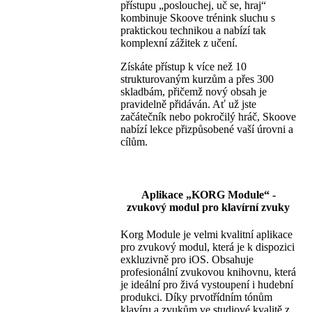
přístupu „poslouchej, uč se, hraj“
kombinuje Skoove trénink sluchu s
praktickou technikou a nabízí tak
komplexní zážitek z učení.
Získáte přístup k více než 10
strukturovaným kurzům a přes 300
skladbám, přičemž nový obsah je
pravidelně přidáván. Ať už jste
začátečník nebo pokročilý hráč, Skoove
nabízí lekce přizpůsobené vaší úrovni a
cílům.
Aplikace „KORG Module“ -
zvukový modul pro klavírní zvuky
Korg Module je velmi kvalitní aplikace
pro zvukový modul, která je k dispozici
exkluzivně pro iOS. Obsahuje
profesionální zvukovou knihovnu, která
je ideální pro živá vystoupení i hudební
produkci. Díky prvotřídním tónům
klavíru a zvukům ve studiové kvalitě z