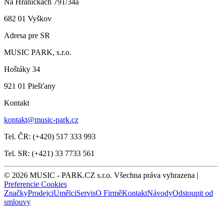
Na Hraničkách 791/34a
682 01 Vyškov
Adresa pre SR
MUSIC PARK, s.r.o.
Hoštáky 34
921 01 Piešťany
Kontakt
kontakt@music-park.cz
Tel. ČR: (+420) 517 333 993
Tel. SR: (+421) 33 7733 561
© 2026 MUSIC - PARK.CZ s.r.o. Všechna práva vyhrazena |
Preferencie Cookies
Značky
Prodejci
Umělci
Servis
O Firmě
Kontakt
Návody
Odstoupit od
smlouvy