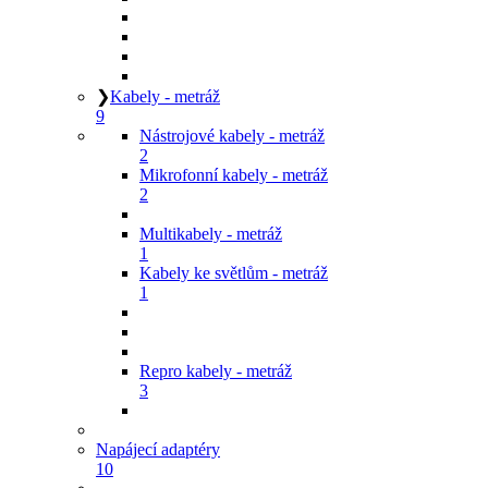
❯
Kabely - metráž
9
Nástrojové kabely - metráž
2
Mikrofonní kabely - metráž
2
Multikabely - metráž
1
Kabely ke světlům - metráž
1
Repro kabely - metráž
3
Napájecí adaptéry
10