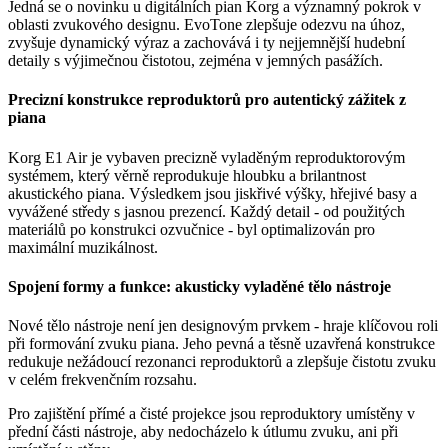
Jedná se o novinku u digitálních pian Korg a významný pokrok v
oblasti zvukového designu. EvoTone zlepšuje odezvu na úhoz,
zvyšuje dynamický výraz a zachovává i ty nejjemnější hudební
detaily s výjimečnou čistotou, zejména v jemných pasážích.
Precizní konstrukce reproduktorů pro autentický zážitek z
piana
Korg E1 Air je vybaven precizně vyladěným reproduktorovým
systémem, který věrně reprodukuje hloubku a brilantnost
akustického piana. Výsledkem jsou jiskřivé výšky, hřejivé basy a
vyvážené středy s jasnou prezencí. Každý detail - od použitých
materiálů po konstrukci ozvučnice - byl optimalizován pro
maximální muzikálnost.
Spojení formy a funkce: akusticky vyladěné tělo nástroje
Nové tělo nástroje není jen designovým prvkem - hraje klíčovou roli
při formování zvuku piana. Jeho pevná a těsně uzavřená konstrukce
redukuje nežádoucí rezonanci reproduktorů a zlepšuje čistotu zvuku
v celém frekvenčním rozsahu.
Pro zajištění přímé a čisté projekce jsou reproduktory umístěny v
přední části nástroje, aby nedocházelo k útlumu zvuku, ani při