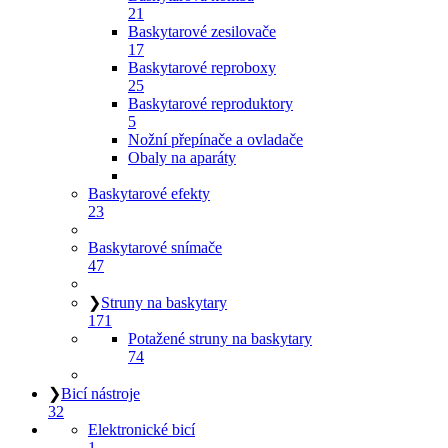
21
Baskytarové zesilovače
17
Baskytarové reproboxy
25
Baskytarové reproduktory
5
Nožní přepínače a ovladače
Obaly na aparáty
Baskytarové efekty
23
Baskytarové snímače
47
❯
Struny na baskytary
171
Potažené struny na baskytary
74
❯
Bicí nástroje
32
Elektronické bicí
1