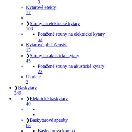
9
Kytarové efekty
17
❯
Struny na elektrické kytary
103
Potažené struny na elektrické kytary
53
Kytarové příslušenství
13
❯
Struny na akustické kytary
45
Potažené struny na akustické kytary
23
Ukulele
2
❯
Baskytary
349
❯
Elektrické baskytary
40
❯
Baskytarové aparáty
68
Baskytarová komba