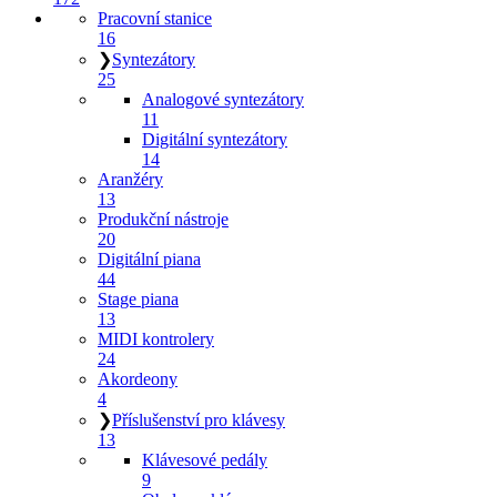
Pracovní stanice
16
❯
Syntezátory
25
Analogové syntezátory
11
Digitální syntezátory
14
Aranžéry
13
Produkční nástroje
20
Digitální piana
44
Stage piana
13
MIDI kontrolery
24
Akordeony
4
❯
Příslušenství pro klávesy
13
Klávesové pedály
9