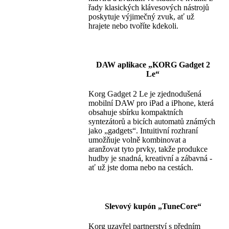
řady klasických klávesových nástrojů
poskytuje výjimečný zvuk, ať už
hrajete nebo tvoříte kdekoli.
DAW aplikace „KORG Gadget 2
Le“
Korg Gadget 2 Le je zjednodušená
mobilní DAW pro iPad a iPhone, která
obsahuje sbírku kompaktních
syntezátorů a bicích automatů známých
jako „gadgets“. Intuitivní rozhraní
umožňuje volně kombinovat a
aranžovat tyto prvky, takže produkce
hudby je snadná, kreativní a zábavná -
ať už jste doma nebo na cestách.
Slevový kupón „TuneCore“
Korg uzavřel partnerství s předním