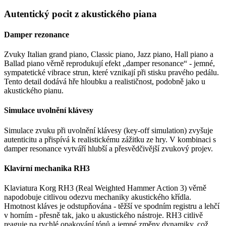
Autentický pocit z akustického piana
Damper rezonance
Zvuky Italian grand piano, Classic piano, Jazz piano, Hall piano a
Ballad piano věrně reprodukují efekt „damper resonance“ - jemné,
sympatetické vibrace strun, které vznikají při stisku pravého pedálu.
Tento detail dodává hře hloubku a realističnost, podobně jako u
akustického pianu.
Simulace uvolnění klávesy
Simulace zvuku při uvolnění klávesy (key-off simulation) zvyšuje
autenticitu a přispívá k realistickému zážitku ze hry. V kombinaci s
damper resonance vytváří hlubší a přesvědčivější zvukový projev.
Klavírní mechanika RH3
Klaviatura Korg RH3 (Real Weighted Hammer Action 3) věrně
napodobuje citlivou odezvu mechaniky akustického křídla.
Hmotnost kláves je odstupňována - těžší ve spodním registru a lehčí
v horním - přesně tak, jako u akustického nástroje. RH3 citlivě
reaguje na rychlé opakování tónů a jemné změny dynamiky, což