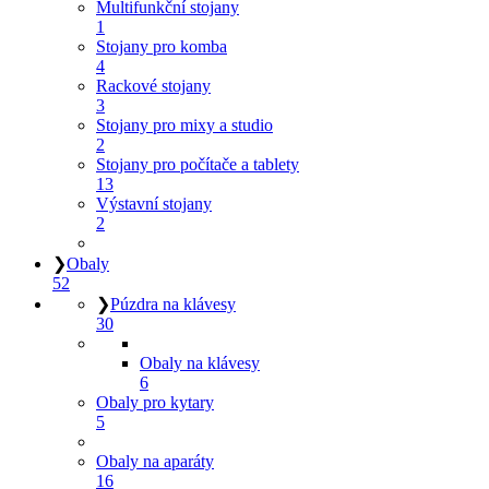
Multifunkční stojany
1
Stojany pro komba
4
Rackové stojany
3
Stojany pro mixy a studio
2
Stojany pro počítače a tablety
13
Výstavní stojany
2
❯
Obaly
52
❯
Púzdra na klávesy
30
Obaly na klávesy
6
Obaly pro kytary
5
Obaly na aparáty
16