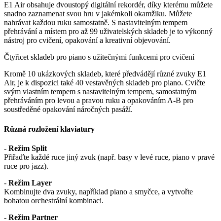
E1 Air obsahuje dvoustopý digitální rekordér, díky kterému můžete
snadno zaznamenat svou hru v jakémkoli okamžiku. Můžete
nahrávat každou ruku samostatně. S nastavitelným tempem
přehrávání a místem pro až 99 uživatelských skladeb je to výkonný
nástroj pro cvičení, opakování a kreativní objevování.
Čtyřicet skladeb pro piano s užitečnými funkcemi pro cvičení
Kromě 10 ukázkových skladeb, které předvádějí různé zvuky E1
Air, je k dispozici také 40 vestavěných skladeb pro piano. Cvičte
svým vlastním tempem s nastavitelným tempem, samostatným
přehráváním pro levou a pravou ruku a opakováním A-B pro
soustředěné opakování náročných pasáží.
Různá rozložení klaviatury
-
Režim Split
Přiřaďte každé ruce jiný zvuk (např. basy v levé ruce, piano v pravé
ruce pro jazz).
-
Režim Layer
Kombinujte dva zvuky, například piano a smyčce, a vytvořte
bohatou orchestrální kombinaci.
-
Režim Partner