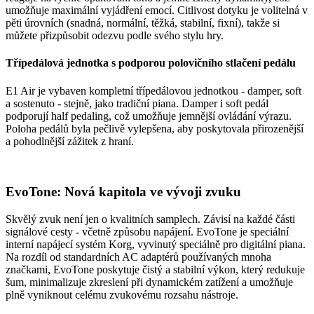
umožňuje maximální vyjádření emocí. Citlivost dotyku je volitelná v
pěti úrovních (snadná, normální, těžká, stabilní, fixní), takže si
můžete přizpůsobit odezvu podle svého stylu hry.
Třípedálová jednotka s podporou polovičního stlačení pedálu
E1 Air je vybaven kompletní třípedálovou jednotkou - damper, soft
a sostenuto - stejně, jako tradiční piana. Damper i soft pedál
podporují half pedaling, což umožňuje jemnější ovládání výrazu.
Poloha pedálů byla pečlivě vylepšena, aby poskytovala přirozenější
a pohodlnější zážitek z hraní.
EvoTone: Nová kapitola ve vývoji zvuku
Skvělý zvuk není jen o kvalitních samplech. Závisí na každé části
signálové cesty - včetně způsobu napájení. EvoTone je speciální
interní napájecí systém Korg, vyvinutý speciálně pro digitální piana.
Na rozdíl od standardních AC adaptérů používaných mnoha
značkami, EvoTone poskytuje čistý a stabilní výkon, který redukuje
šum, minimalizuje zkreslení při dynamickém zatížení a umožňuje
plně vyniknout celému zvukovému rozsahu nástroje.