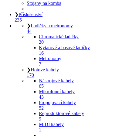
Stojany na komba
❯
Příslušenství
235
❯
Ladičky a metronomy
44
Chromatické ladičky
20
Kytarové a basové ladičky
16
Metronomy
7
❯
Hotové kabely
170
Nástrojové kabely
65
Mikrofonní kabely
43
Propojovací kabely
52
Reproduktorové kabely
9
MIDI kabely
1