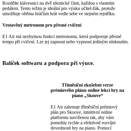
Rozdělte klávesnici na dvě identické části, každou s vlastním
pedálem. Tento režim je ideální pro výuku učitel-žák, protože
umožňuje oběma hráčům hrát vedle sebe ve stejném rejstříku.
Vestavěný metronom pro přesné cvičení
E1 Air má nezbytnou funkci metronomu, která podporuje přesné
tempo při cvičení. Lze jej zapnout nebo vypnout jediným stisknutím.
Balíček softwaru a podpora při výuce.
Tříměsíční zkušební verze
prémiového plánu online lekcí hry na
piano „Skoove“
E1 Air zahrnuje tříměsíční prémiový
plán pro Skoove, intuitivní online
platformu navrženou tak, aby vám
pomohla rychle a efektivně rozvíjet
dovednosti hry na piano. Pomocí