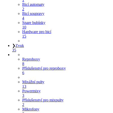
Bicí automaty
2
Bicí soupravy
4
Snare bubínky
10
Hardware pro bicí
15
❯
Zvuk
35
Reproboxy
8
Příslušenství pro reproboxy
6
Mixážní pulty
13
Powermixy
3
Příslušenství pro mixpulty
2
Mikrofony