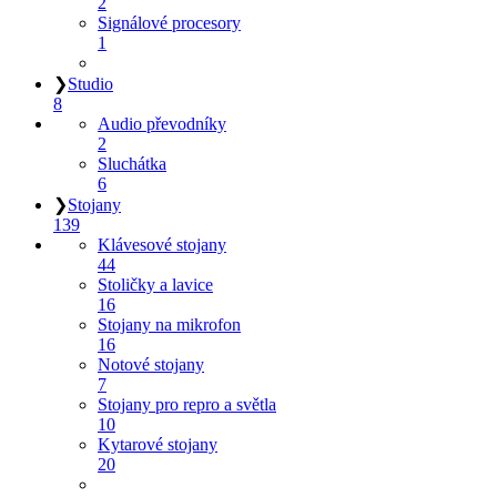
2
Signálové procesory
1
❯
Studio
8
Audio převodníky
2
Sluchátka
6
❯
Stojany
139
Klávesové stojany
44
Stoličky a lavice
16
Stojany na mikrofon
16
Notové stojany
7
Stojany pro repro a světla
10
Kytarové stojany
20