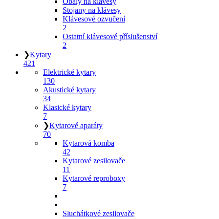
Obaly na klávesy
Stojany na klávesy
Klávesové ozvučení
2
Ostatní klávesové příslušenství
2
❯
Kytary
421
Elektrické kytary
130
Akustické kytary
34
Klasické kytary
7
❯
Kytarové aparáty
70
Kytarová komba
42
Kytarové zesilovače
11
Kytarové reproboxy
7
Sluchátkové zesilovače