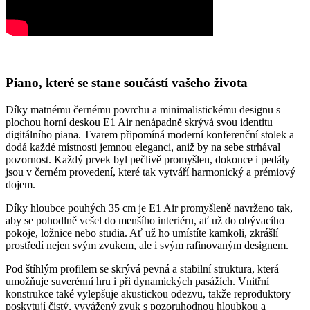
Piano, které se stane součástí vašeho života
Díky matnému černému povrchu a minimalistickému designu s
plochou horní deskou E1 Air nenápadně skrývá svou identitu
digitálního piana. Tvarem připomíná moderní konferenční stolek a
dodá každé místnosti jemnou eleganci, aniž by na sebe strhával
pozornost. Každý prvek byl pečlivě promyšlen, dokonce i pedály
jsou v černém provedení, které tak vytváří harmonický a prémiový
dojem.
Díky hloubce pouhých 35 cm je E1 Air promyšleně navrženo tak,
aby se pohodlně vešel do menšího interiéru, ať už do obývacího
pokoje, ložnice nebo studia. Ať už ho umístíte kamkoli, zkrášlí
prostředí nejen svým zvukem, ale i svým rafinovaným designem.
Pod štíhlým profilem se skrývá pevná a stabilní struktura, která
umožňuje suverénní hru i při dynamických pasážích. Vnitřní
konstrukce také vylepšuje akustickou odezvu, takže reproduktory
poskytují čistý, vyvážený zvuk s pozoruhodnou hloubkou a