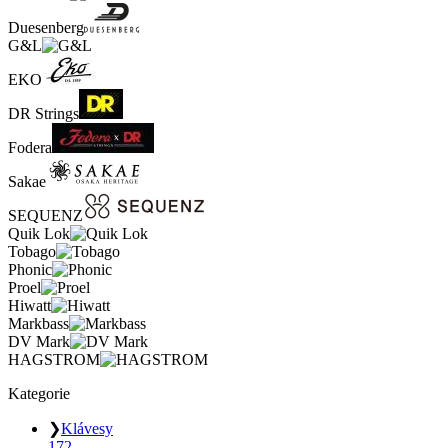
Duesenberg
G&L
EKO
DR Strings
Fodera
Sakae
SEQUENZ
Quik Lok
Tobago
Phonic
Proel
Hiwatt
Markbass
DV Mark
HAGSTROM
Kategorie
❯
Klávesy
172