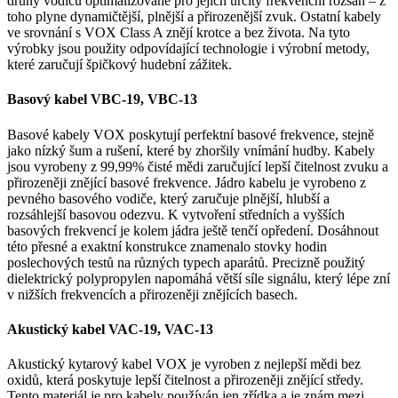
druhy vodičů optimalizované pro jejich určitý frekvenční rozsah – z
toho plyne dynamičtější, plnější a přirozenější zvuk. Ostatní kabely
ve srovnání s VOX Class A znějí krotce a bez života. Na tyto
výrobky jsou použity odpovídající technologie i výrobní metody,
které zaručují špičkový hudební zážitek.
Basový kabel VBC-19, VBC-13
Basové kabely VOX poskytují perfektní basové frekvence, stejně
jako nízký šum a rušení, které by zhoršily vnímání hudby. Kabely
jsou vyrobeny z 99,99% čisté mědi zaručující lepší čitelnost zvuku a
přirozeněji znějící basové frekvence. Jádro kabelu je vyrobeno z
pevného basového vodiče, který zaručuje plnější, hlubší a
rozsáhlejší basovou odezvu. K vytvoření středních a vyšších
basových frekvencí je kolem jádra ještě tenčí opředení. Dosáhnout
této přesné a exaktní konstrukce znamenalo stovky hodin
poslechových testů na různých typech aparátů. Precizně použitý
dielektrický polypropylen napomáhá větší síle signálu, který lépe zní
v nižších frekvencích a přirozeněji znějících basech.
Akustický kabel VAC-19, VAC-13
Akustický kytarový kabel VOX je vyroben z nejlepší mědi bez
oxidů, která poskytuje lepší čitelnost a přirozeněji znějící středy.
Tento materiál je pro kabely používán jen zřídka a je znám mezi