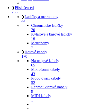
❯
Příslušenství
235
❯
Ladičky a metronomy
44
Chromatické ladičky
20
Kytarové a basové ladičky
16
Metronomy
7
❯
Hotové kabely
170
Nástrojové kabely
65
Mikrofonní kabely
43
Propojovací kabely
52
Reproduktorové kabely
9
MIDI kabely
1