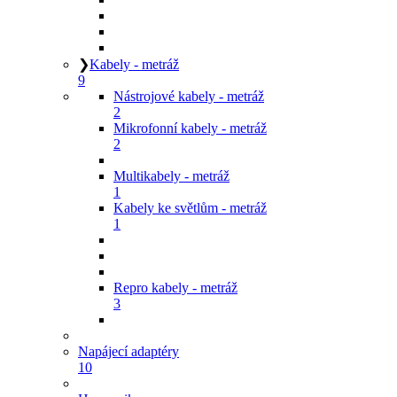
❯
Kabely - metráž
9
Nástrojové kabely - metráž
2
Mikrofonní kabely - metráž
2
Multikabely - metráž
1
Kabely ke světlům - metráž
1
Repro kabely - metráž
3
Napájecí adaptéry
10