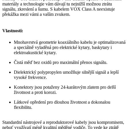
materiály a technologie vám dávají tu nejnižší možnou ztrátu
signálu, zkreslení a šumu. S kabelem VOX Class A neexistuje
překážka mezi vámi a vaším zvukem.
Vlastnosti:
Mnohavrstvá geometrie koaxiálního kabelu je optimalizovaná
a speciálně vyladěná pro elektrické kytary, baskytary i
elektroakustické kytary.
Čistá měď bez oxidů pro maximální přenos signálu.
Dielektrický polypropylen umožňuje silnější signál a lepší
vysoké frekvence.
Konektory jsou potaženy 24-karátovým zlatem pro delší
životnost a proti korozi.
Látkové opředení pro dlouhou životnost a dokonalou
flexibilitu.
Standardní nástrojové a reproduktorové kabely jsou kompromisem,
neboť využívají méně kvalitní měděné vodiče. To vede ke ztrátě