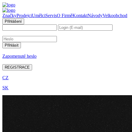
Značky
Prodejci
Umělci
Servis
O Firmě
Kontakt
Návody
Velkoobchod
Přihlášení
Zapomenuté heslo
REGISTRACE
CZ
SK