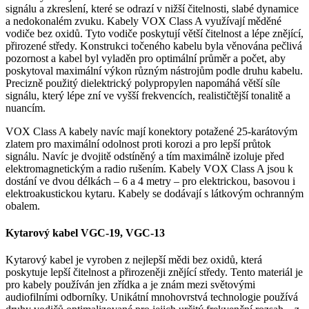
signálu a zkreslení, které se odrazí v nižší čitelnosti, slabé dynamice
a nedokonalém zvuku. Kabely VOX Class A využívají měděné
vodiče bez oxidů. Tyto vodiče poskytují větší čitelnost a lépe znějící,
přirozené středy. Konstrukci točeného kabelu byla věnována pečlivá
pozornost a kabel byl vyladěn pro optimální průměr a počet, aby
poskytoval maximální výkon různým nástrojům podle druhu kabelu.
Precizně použitý dielektrický polypropylen napomáhá větší síle
signálu, který lépe zní ve vyšší frekvencích, realističtější tonalitě a
nuancím.
VOX Class A kabely navíc mají konektory potažené 25-karátovým
zlatem pro maximální odolnost proti korozi a pro lepší průtok
signálu. Navíc je dvojitě odstíněný a tím maximálně izoluje před
elektromagnetickým a radio rušením. Kabely VOX Class A jsou k
dostání ve dvou délkách – 6 a 4 metry – pro elektrickou, basovou i
elektroakustickou kytaru. Kabely se dodávají s látkovým ochranným
obalem.
Kytarový kabel VGC-19, VGC-13
Kytarový kabel je vyroben z nejlepší mědi bez oxidů, která
poskytuje lepší čitelnost a přirozeněji znějící středy. Tento materiál je
pro kabely používán jen zřídka a je znám mezi světovými
audiofilními odborníky. Unikátní mnohovrstvá technologie používá