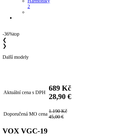
Harmoniky
2
-36%
top
❮
❯
Další modely
689 Kč
Aktuální cena s DPH
28,90 €
1.190 Kč
Doporučená MO cena
45,00 €
VOX VGC-19