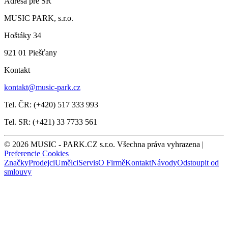
Adresa pre SR
MUSIC PARK, s.r.o.
Hoštáky 34
921 01 Piešťany
Kontakt
kontakt@music-park.cz
Tel. ČR: (+420) 517 333 993
Tel. SR: (+421) 33 7733 561
© 2026 MUSIC - PARK.CZ s.r.o. Všechna práva vyhrazena |
Preferencie Cookies
Značky
Prodejci
Umělci
Servis
O Firmě
Kontakt
Návody
Odstoupit od
smlouvy