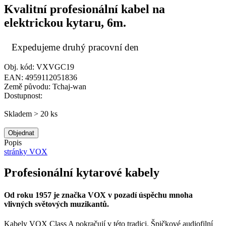
Kvalitní profesionální kabel na
elektrickou kytaru, 6m.
Expedujeme druhý pracovní den
Obj. kód: VXVGC19
EAN: 4959112051836
Země původu: Tchaj-wan
Dostupnost:
Skladem > 20 ks
Objednat
Popis
stránky VOX
Profesionální kytarové kabely
Od roku 1957 je značka VOX v pozadí úspěchu mnoha
vlivných světových muzikantů.
Kabely VOX Class A pokračují v této tradici. Špičkové audiofilní