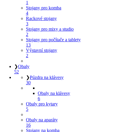
1
Stojany pro komba
4
Rackové stojany
3
Stojany pro mixy a studio
2
Stojany pro počítače a tablety
13
Výstavní stojany
2
❯
Obaly
52
❯
Púzdra na klávesy
30
Obaly na klávesy
6
Obaly pro kytary
5
Obaly na aparáty
16
Stojany na komba