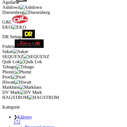
Aguilar
Ashdown
Duesenberg
G&L
EKO
DR Strings
Fodera
Sakae
SEQUENZ
Quik Lok
Tobago
Phonic
Proel
Hiwatt
Markbass
DV Mark
HAGSTROM
Kategorie
❯
Klávesy
172