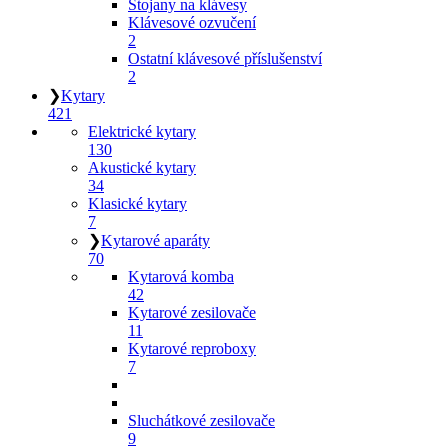
Stojany na klávesy
Klávesové ozvučení
2
Ostatní klávesové příslušenství
2
❯
Kytary
421
Elektrické kytary
130
Akustické kytary
34
Klasické kytary
7
❯
Kytarové aparáty
70
Kytarová komba
42
Kytarové zesilovače
11
Kytarové reproboxy
7
Sluchátkové zesilovače
9