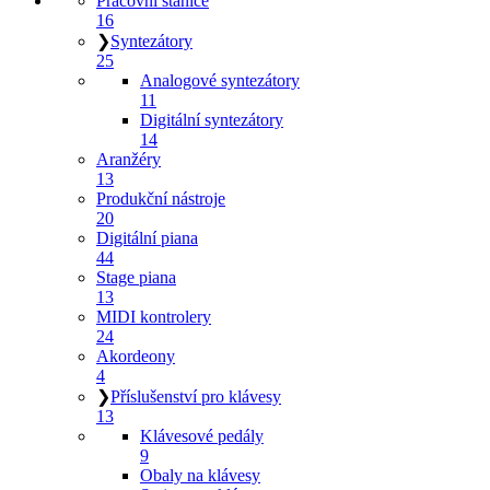
Pracovní stanice
16
❯
Syntezátory
25
Analogové syntezátory
11
Digitální syntezátory
14
Aranžéry
13
Produkční nástroje
20
Digitální piana
44
Stage piana
13
MIDI kontrolery
24
Akordeony
4
❯
Příslušenství pro klávesy
13
Klávesové pedály
9
Obaly na klávesy