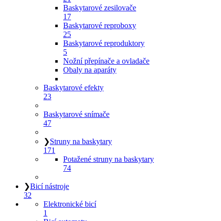
Baskytarové zesilovače
17
Baskytarové reproboxy
25
Baskytarové reproduktory
5
Nožní přepínače a ovladače
Obaly na aparáty
Baskytarové efekty
23
Baskytarové snímače
47
❯
Struny na baskytary
171
Potažené struny na baskytary
74
❯
Bicí nástroje
32
Elektronické bicí
1