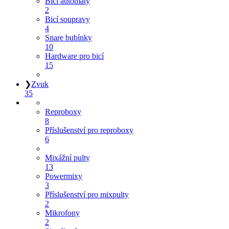
Bicí automaty
2
Bicí soupravy
4
Snare bubínky
10
Hardware pro bicí
15
❯
Zvuk
35
Reproboxy
8
Příslušenství pro reproboxy
6
Mixážní pulty
13
Powermixy
3
Příslušenství pro mixpulty
2
Mikrofony
2