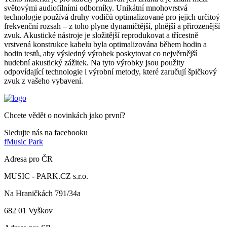
světovými audiofilními odborníky. Unikátní mnohovrstvá
technologie používá druhy vodičů optimalizované pro jejich určitoý
frekvenční rozsah – z toho plyne dynamičtější, plnější a přirozenější
zvuk. Akustické nástroje je složitější reprodukovat a třícestně
vrstvená konstrukce kabelu byla optimalizována během hodin a
hodin testů, aby výsledný výrobek poskytovat co nejvěrnější
hudební akustický zážitek. Na tyto výrobky jsou použity
odpovídající technologie i výrobní metody, které zaručují špičkový
zvuk z vašeho vybavení.
Chcete vědět o novinkách jako první?
Sledujte nás na facebooku
f
Music Park
Adresa pro ČR
MUSIC - PARK.CZ s.r.o.
Na Hraničkách 791/34a
682 01 Vyškov