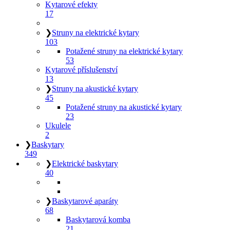
Kytarové efekty
17
❯
Struny na elektrické kytary
103
Potažené struny na elektrické kytary
53
Kytarové příslušenství
13
❯
Struny na akustické kytary
45
Potažené struny na akustické kytary
23
Ukulele
2
❯
Baskytary
349
❯
Elektrické baskytary
40
❯
Baskytarové aparáty
68
Baskytarová komba
21