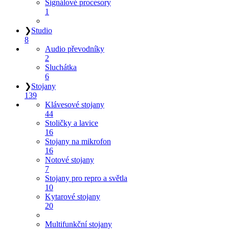
Signálové procesory
1
❯
Studio
8
Audio převodníky
2
Sluchátka
6
❯
Stojany
139
Klávesové stojany
44
Stoličky a lavice
16
Stojany na mikrofon
16
Notové stojany
7
Stojany pro repro a světla
10
Kytarové stojany
20
Multifunkční stojany