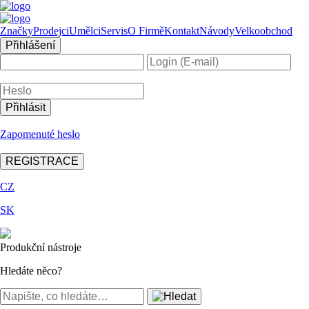
Značky
Prodejci
Umělci
Servis
O Firmě
Kontakt
Návody
Velkoobchod
Přihlášení
Zapomenuté heslo
REGISTRACE
CZ
SK
Produkční nástroje
Hledáte něco?