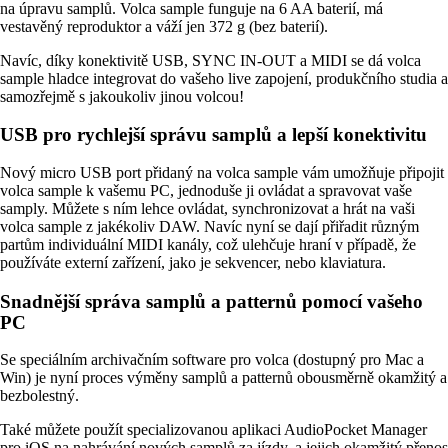
na úpravu samplů. Volca sample funguje na 6 AA baterií, má
vestavěný reproduktor a váží jen 372 g (bez baterií).
Navíc, díky konektivitě USB, SYNC IN-OUT a MIDI se dá volca
sample hladce integrovat do vašeho live zapojení, produkčního studia a
samozřejmě s jakoukoliv jinou volcou!
USB pro rychlejší správu samplů a lepší konektivitu
Nový micro USB port přidaný na volca sample vám umožňuje připojit
volca sample k vašemu PC, jednoduše ji ovládat a spravovat vaše
samply. Můžete s ním lehce ovládat, synchronizovat a hrát na vaši
volca sample z jakékoliv DAW. Navíc nyní se dají přiřadit různým
partům individuální MIDI kanály, což ulehčuje hraní v případě, že
používáte externí zařízení, jako je sekvencer, nebo klaviatura.
Snadnější správa samplů a patternů pomocí vašeho
PC
Se speciálním archivačním software pro volca (dostupný pro Mac a
Win) je nyní proces výměny samplů a patternů obousměrně okamžitý a
bezbolestný.
Také můžete použít specializovanou aplikaci AudioPocket Manager
pro iOS na nahrávání nových samplů za jízdy, a jejich okamžitý přenos