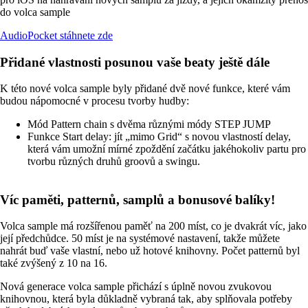
do volca sample
AudioPocket stáhnete zde
Přidané vlastnosti posunou vaše beaty ještě dále
K této nové volca sample byly přidané dvě nové funkce, které vám
budou nápomocné v procesu tvorby hudby:
Mód Pattern chain s dvěma různými módy STEP JUMP
Funkce Start delay: jít „mimo Grid“ s novou vlastností delay,
která vám umožní mírné zpoždění začátku jakéhokoliv partu pro
tvorbu různých druhů groovů a swingu.
Víc paměti, patternů, samplů a bonusové balíky!
Volca sample má rozšířenou paměť na 200 míst, co je dvakrát víc, jako
její předchůdce. 50 míst je na systémové nastavení, takže můžete
nahrát buď vaše vlastní, nebo už hotové knihovny. Počet patternů byl
také zvýšený z 10 na 16.
Nová generace volca sample přichází s úplně novou zvukovou
knihovnou, která byla důkladně vybraná tak, aby splňovala potřeby