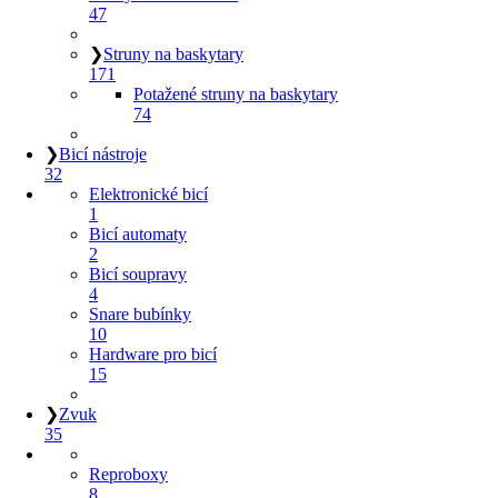
47
❯
Struny na baskytary
171
Potažené struny na baskytary
74
❯
Bicí nástroje
32
Elektronické bicí
1
Bicí automaty
2
Bicí soupravy
4
Snare bubínky
10
Hardware pro bicí
15
❯
Zvuk
35
Reproboxy
8