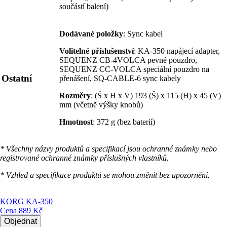
součástí balení)
Dodávané položky
: Sync kabel
Volitelné příslušenství
: KA-350 napájecí adapter,
SEQUENZ CB-4VOLCA pevné pouzdro,
SEQUENZ CC-VOLCA speciální pouzdro na
Ostatní
přenášení, SQ-CABLE-6 sync kabely
Rozměry
: (Š x H x V) 193 (Š) x 115 (H) x 45 (V)
mm (včetně výšky knobů)
Hmotnost
: 372 g (bez baterií)
* Všechny názvy produktů a specifikací jsou ochranné známky nebo
registrované ochranné známky příslušných vlastníků.
* Vzhled a specifikace produktů se mohou změnit bez upozornění.
KORG KA-350
Cena
889 Kč
Objednat