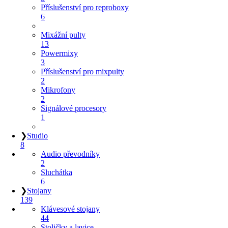
Příslušenství pro reproboxy
6
Mixážní pulty
13
Powermixy
3
Příslušenství pro mixpulty
2
Mikrofony
2
Signálové procesory
1
❯
Studio
8
Audio převodníky
2
Sluchátka
6
❯
Stojany
139
Klávesové stojany
44
Stoličky a lavice