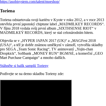
https://asobisystem.com/talent/moeshop/
Toriena
Toriena odstartovala svoji kariéru v Kyote v roku 2012, a v roce 2013
otevřela první japonský chiptune label „MADMILKEY RECORDS“.
V říjnu 2018 vydala svůj první album „SIXTHSENSE RIOT“ v
MADMILKEY RECORDS, který se stal celonárodním hitem.
Objevila se v „HYPER JAPAN 2017 (UK)“ a „MAGFest 2018
(USA)“, a též je dobře známou umělkyní v zámoří, vytvořila skladby
pro SEGA „Team Sonic Racing“, TV animovaný „Yojin-chan
Dropkick“, Softbank „MONEY RUN“ BGM/SE, a komerční „GEO
Mart Purchase Campaign“ a mnoho dalších.
Stáhněte si balík samplů Torieny
Podívejte se na demo skladbu Torieny zde: