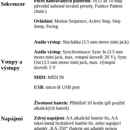
Počet nahrávaných patternů
: 16 (1 až 10 mají
Sekvencer
původní nahrané tovární presety. Funkce Pattern
chain.)
Ovládání
: Motion Sequence, Active Step, Step
Jump, Swing
Audio výstup
: Sluchátka (3.5 mm stereo mini jack)
Audio výstup
: Synchronizace: Sync In (3.5 mm
mono mini jack, max. vstupní úroveň: 20 V), Sync
Vstupy a
Out (3.5 mm mono mini jack, max. výstupní
výstupy
úroveň: 5 V
MIDI
: MIDI IN
USB
: micro-B USB port
Životnost baterie
: Přibližně 10 hodin (při použití
alkalických baterií)
Napájení
Zdroj napájení
: AA alkalické baterie 6x, AA
nikel-metal hydridové batérie 6x, nebo napájecí
adaptér „KA-350“ (baterie ani adaptér nejsou