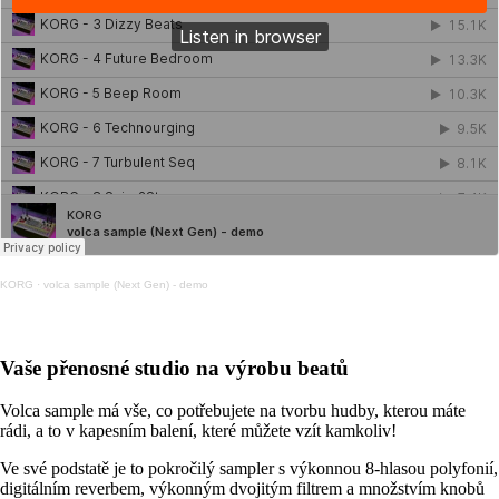
KORG
·
volca sample (Next Gen) - demo
Vaše přenosné studio na výrobu beatů
Volca sample má vše, co potřebujete na tvorbu hudby, kterou máte
rádi, a to v kapesním balení, které můžete vzít kamkoliv!
Ve své podstatě je to pokročilý sampler s výkonnou 8-hlasou polyfonií,
digitálním reverbem, výkonným dvojitým filtrem a množstvím knobů