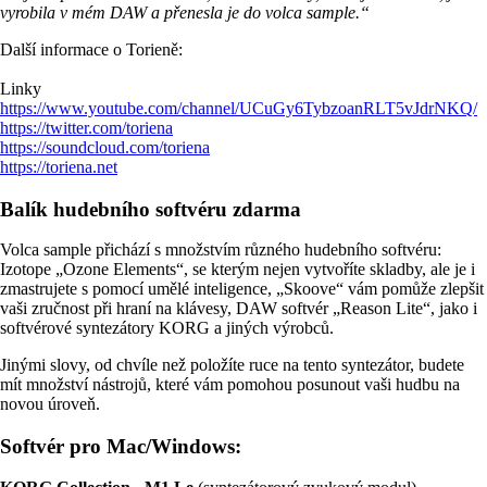
vyrobila v mém DAW a přenesla je do volca sample.“
Další informace o Torieně:
Linky
https://www.youtube.com/channel/UCuGy6TybzoanRLT5vJdrNKQ/
https://twitter.com/toriena
https://soundcloud.com/toriena
https://toriena.net
Balík hudebního softvéru zdarma
Volca sample přichází s množstvím různého hudebního softvéru:
Izotope „Ozone Elements“, se kterým nejen vytvoříte skladby, ale je i
zmastrujete s pomocí umělé inteligence, „Skoove“ vám pomůže zlepšit
vaši zručnost při hraní na klávesy, DAW softvér „Reason Lite“, jako i
softvérové syntezátory KORG a jiných výrobců.
Jinými slovy, od chvíle než položíte ruce na tento syntezátor, budete
mít množství nástrojů, které vám pomohou posunout vaši hudbu na
novou úroveň.
Softvér pro Mac/Windows: