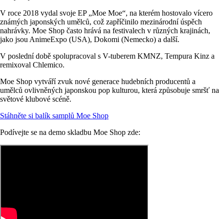
V roce 2018 vydal svoje EP „Moe Moe“, na kterém hostovalo vícero
známých japonských umělců, což zapříčinilo mezinárodní úspěch
nahrávky. Moe Shop často hrává na festivalech v různých krajinách,
jako jsou AnimeExpo (USA), Dokomi (Nemecko) a další.
V poslední době spolupracoval s V-tuberem KMNZ, Tempura Kinz a
remixoval Chlemico.
Moe Shop vytváří zvuk nové generace hudebních producentů a
umělců ovlivněných japonskou pop kulturou, která způsobuje smršť na
světové klubové scéně.
Stáhněte si balík samplů Moe Shop
Podívejte se na demo skladbu Moe Shop zde: