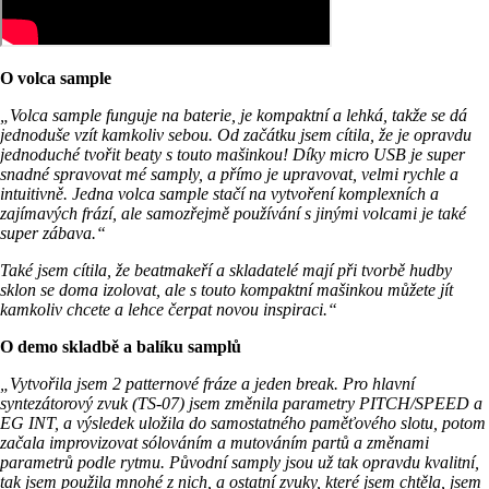
O volca sample
„Volca sample funguje na baterie, je kompaktní a lehká, takže se dá
jednoduše vzít kamkoliv sebou. Od začátku jsem cítila, že je opravdu
jednoduché tvořit beaty s touto mašinkou! Díky micro USB je super
snadné spravovat mé samply, a přímo je upravovat, velmi rychle a
intuitivně. Jedna volca sample stačí na vytvoření komplexních a
zajímavých frází, ale samozřejmě používání s jinými volcami je také
super zábava.“
Také jsem cítila, že beatmakeří a skladatelé mají při tvorbě hudby
sklon se doma izolovat, ale s touto kompaktní mašinkou můžete jít
kamkoliv chcete a lehce čerpat novou inspiraci.“
O demo skladbě a balíku samplů
„Vytvořila jsem 2 patternové fráze a jeden break. Pro hlavní
syntezátorový zvuk (TS-07) jsem změnila parametry PITCH/SPEED a
EG INT, a výsledek uložila do samostatného paměťového slotu, potom
začala improvizovat sólováním a mutováním partů a změnami
parametrů podle rytmu. Původní samply jsou už tak opravdu kvalitní,
tak jsem použila mnohé z nich, a ostatní zvuky, které jsem chtěla, jsem