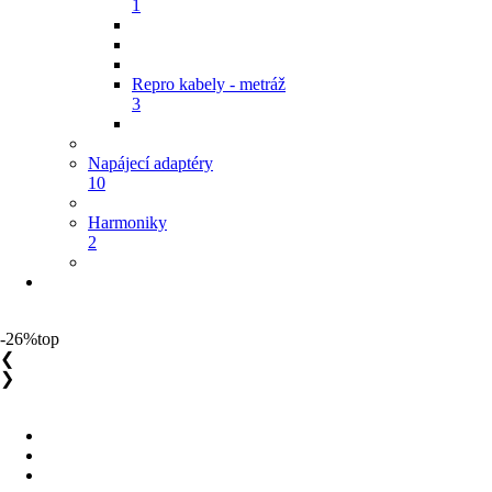
1
Repro kabely - metráž
3
Napájecí adaptéry
10
Harmoniky
2
-26%
top
❮
❯