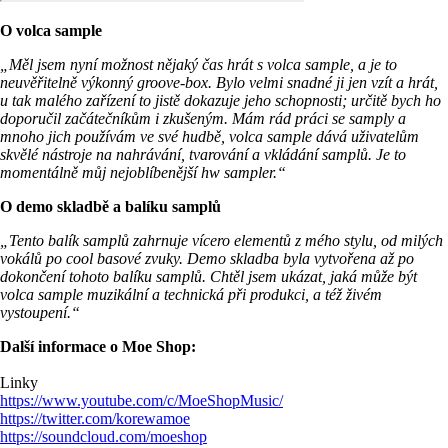
O volca sample
„Měl jsem nyní možnost nějaký čas hrát s volca sample, a je to
neuvěřitelně výkonný groove-box. Bylo velmi snadné ji jen vzít a hrát,
u tak malého zařízení to jistě dokazuje jeho schopnosti; určitě bych ho
doporučil začátečníkům i zkušeným. Mám rád práci se samply a
mnoho jich používám ve své hudbě, volca sample dává uživatelům
skvělé nástroje na nahrávání, tvarování a vkládání samplů. Je to
momentálně můj nejoblíbenější hw sampler.“
O demo skladbě a balíku samplů
„Tento balík samplů zahrnuje vícero elementů z mého stylu, od milých
vokálů po cool basové zvuky. Demo skladba byla vytvořena až po
dokončení tohoto balíku samplů. Chtěl jsem ukázat, jaká může být
volca sample muzikální a technická při produkci, a též živém
vystoupení.“
Další informace o Moe Shop:
Linky
https://www.youtube.com/c/MoeShopMusic/
https://twitter.com/korewamoe
https://soundcloud.com/moeshop