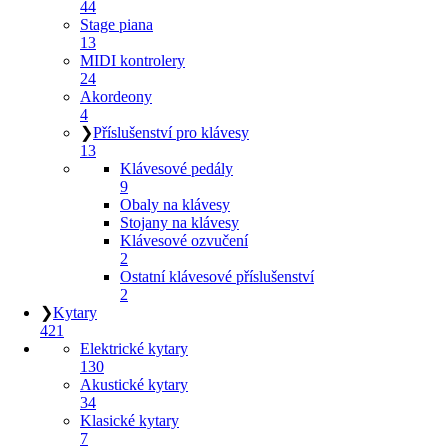
44
Stage piana
13
MIDI kontrolery
24
Akordeony
4
❯
Příslušenství pro klávesy
13
Klávesové pedály
9
Obaly na klávesy
Stojany na klávesy
Klávesové ozvučení
2
Ostatní klávesové příslušenství
2
❯
Kytary
421
Elektrické kytary
130
Akustické kytary
34
Klasické kytary
7