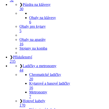
52
❯
Púzdra na klávesy
30
Obaly na klávesy
6
Obaly pro kytary
5
Obaly na aparáty
16
Stojany na komba
❯
Příslušenství
235
❯
Ladičky a metronomy
44
Chromatické ladičky
20
Kytarové a basové ladičky
16
Metronomy
7
❯
Hotové kabely
170