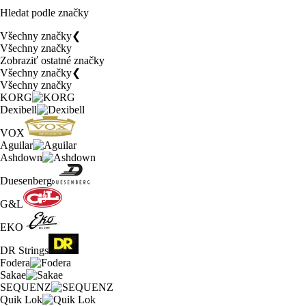
Hledat podle značky
Všechny značky
❮
Všechny značky
Zobraziť ostatné značky
Všechny značky
❮
Všechny značky
KORG
Dexibell
VOX
Aguilar
Ashdown
Duesenberg
G&L
EKO
DR Strings
Fodera
Sakae
SEQUENZ
Quik Lok