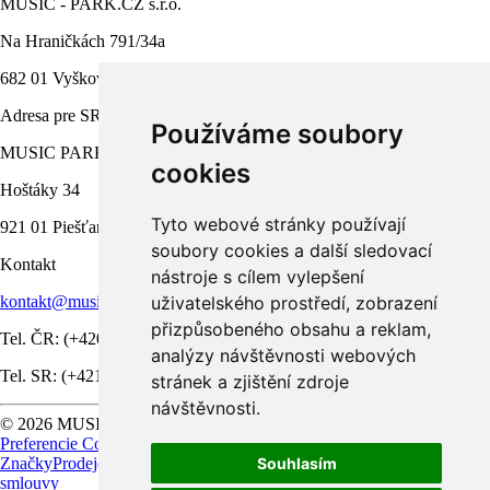
MUSIC - PARK.CZ s.r.o.
Na Hraničkách 791/34a
682 01 Vyškov
Adresa pre SR
Používáme soubory
MUSIC PARK, s.r.o.
cookies
Hoštáky 34
Tyto webové stránky používají
921 01 Piešťany
soubory cookies a další sledovací
Kontakt
nástroje s cílem vylepšení
uživatelského prostředí, zobrazení
kontakt@music-park.cz
přizpůsobeného obsahu a reklam,
Tel. ČR: (+420) 517 333 993
analýzy návštěvnosti webových
Tel. SR: (+421) 33 7733 561
stránek a zjištění zdroje
návštěvnosti.
© 2026 MUSIC - PARK.CZ s.r.o. Všechna práva vyhrazena |
Preferencie Cookies
Souhlasím
Značky
Prodejci
Umělci
Servis
O Firmě
Kontakt
Návody
Odstoupit od
smlouvy