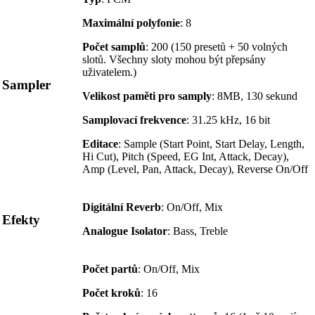
Maximální polyfonie
: 8
Počet samplů
: 200 (150 presetů + 50 volných
slotů. Všechny sloty mohou být přepsány
uživatelem.)
Sampler
Velikost paměti pro samply
: 8MB, 130 sekund
Samplovací frekvence
: 31.25 kHz, 16 bit
Editace
: Sample (Start Point, Start Delay, Length,
Hi Cut), Pitch (Speed, EG Int, Attack, Decay),
Amp (Level, Pan, Attack, Decay), Reverse On/Off
Digitální Reverb
: On/Off, Mix
Efekty
Analogue Isolator
: Bass, Treble
Počet partů
: On/Off, Mix
Počet kroků
: 16