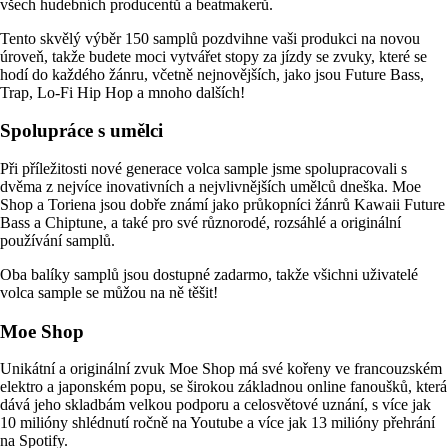
všech hudebních producentů a beatmakerů.
Tento skvělý výběr 150 samplů pozdvihne vaši produkci na novou
úroveň, takže budete moci vytvářet stopy za jízdy se zvuky, které se
hodí do každého žánru, včetně nejnovějších, jako jsou Future Bass,
Trap, Lo-Fi Hip Hop a mnoho dalších!
Spolupráce s umělci
Při příležitosti nové generace volca sample jsme spolupracovali s
dvěma z nejvíce inovativních a nejvlivnějších umělců dneška. Moe
Shop a Toriena jsou dobře známí jako průkopníci žánrů Kawaii Future
Bass a Chiptune, a také pro své různorodé, rozsáhlé a originální
používání samplů.
Oba balíky samplů jsou dostupné zadarmo, takže všichni uživatelé
volca sample se můžou na ně těšit!
Moe Shop
Unikátní a originální zvuk Moe Shop má své kořeny ve francouzském
elektro a japonském popu, se širokou základnou online fanoušků, která
dává jeho skladbám velkou podporu a celosvětové uznání, s více jak
10 milióny shlédnutí ročně na Youtube a více jak 13 milióny přehrání
na Spotify.