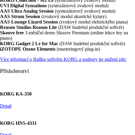
KORG Collection - M1 Le
(syntezátorový zvukový modul)
UVI Digital Synsations
(syntezátorový zvukový modul)
AAS Ultra Analog Session
(syntezátorový zvukový modul)
AAS Strum Session
(zvukový modul akustické kytary)
AAS Lounge Lizard Session
(zvukový modul elektrického piana)
Reason Studios Reason Lite
(DAW hudební produkční softvér)
Skoove free
3-měsíční demo Skoove Premium (online lekce hry na
piano)
KORG Gadget 2 Le for Mac
(DAW hudební produkční softvér)
iZOTOPE Ozone Elements
(masteringový plug-in)
Více informací o Balíku softvéru KORG a soubory ke stažení zde:
Příslušenství
KORG KA-350
Detail
KORG HNS-4331
Detail