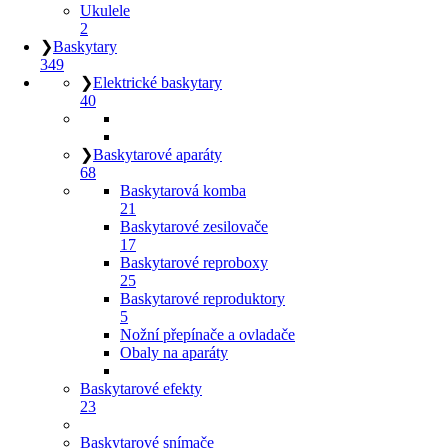
Ukulele
2
❯
Baskytary
349
❯
Elektrické baskytary
40
❯
Baskytarové aparáty
68
Baskytarová komba
21
Baskytarové zesilovače
17
Baskytarové reproboxy
25
Baskytarové reproduktory
5
Nožní přepínače a ovladače
Obaly na aparáty
Baskytarové efekty
23
Baskytarové snímače