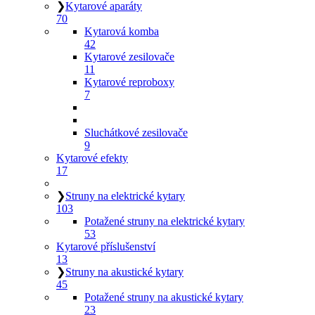
❯
Kytarové aparáty
70
Kytarová komba
42
Kytarové zesilovače
11
Kytarové reproboxy
7
Sluchátkové zesilovače
9
Kytarové efekty
17
❯
Struny na elektrické kytary
103
Potažené struny na elektrické kytary
53
Kytarové příslušenství
13
❯
Struny na akustické kytary
45
Potažené struny na akustické kytary
23