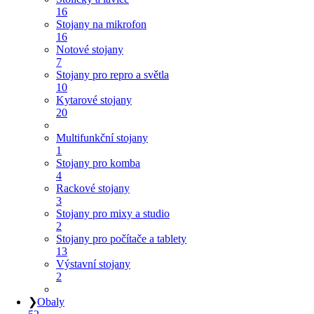
16
Stojany na mikrofon
16
Notové stojany
7
Stojany pro repro a světla
10
Kytarové stojany
20
Multifunkční stojany
1
Stojany pro komba
4
Rackové stojany
3
Stojany pro mixy a studio
2
Stojany pro počítače a tablety
13
Výstavní stojany
2
❯
Obaly