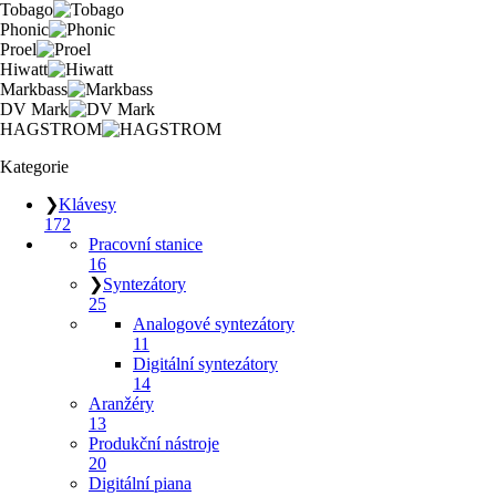
Tobago
Phonic
Proel
Hiwatt
Markbass
DV Mark
HAGSTROM
Kategorie
❯
Klávesy
172
Pracovní stanice
16
❯
Syntezátory
25
Analogové syntezátory
11
Digitální syntezátory
14
Aranžéry
13
Produkční nástroje
20
Digitální piana