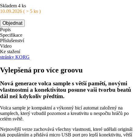
Skladem 4 ks
10.09.2026 ( > 5 ks )
Objednat
Popis
Specifikace
Příslušenství
Video
Ke stažení
stránky KORG
Vylepšená pro více groovu
Nová generace volca sample s větší pamětí, novými
vlastnostmi a konektivitou posune vaši tvorbu beatů
dál než kdykoliv předtím.
Volca sample je kompaktní a výkonný bicí automat založený na
samplech, který vzbudil pozornost a kreativitu u nespočtu hráčů po
celém světě.
Nejnovější verze zachovává všechny vlastnosti, které udělali originál
tak populárním a přidává micro USB port pro lepší konektivitu, větší