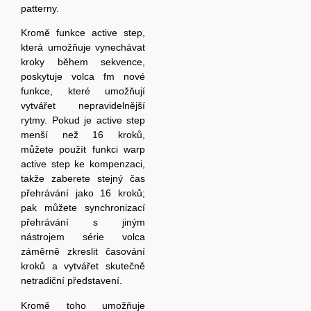
patterny.
Kromě funkce active step,
která umožňuje vynechávat
kroky během sekvence,
poskytuje volca fm nové
funkce, které umožňují
vytvářet nepravidelnější
rytmy. Pokud je active step
menší než 16 kroků,
můžete použít funkci warp
active step ke kompenzaci,
takže zaberete stejný čas
přehrávání jako 16 kroků;
pak můžete synchronizací
přehrávání s jiným
nástrojem série volca
záměrně zkreslit časování
kroků a vytvářet skutečně
netradiční představení.
Kromě toho umožňuje