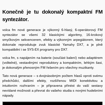
Konečně je tu dokonalý kompaktní FM
syntezátor.
volca fm nové generace je výkonný 6-hlasý, 6-operátorový FM
syntezátor se všemi 32 klasickými algoritmy, 16-krokový
smyčkovým sekvencerem, efekty a výkonným arpegiátorem, který
dokonale reprodukuje zvuk klasické Yamahy DX7, a je plně
kompatibilní i se SYS-EX programy pro DX7.
volca fm, s napájením na baterie (součást balení) nebo adaptérem
(volitelné), vestavěnými reproduktory a kompaktním, lehkým šasi,
je dokonalým přenosným FM řešením pro všechny muzikanty.
Tato nová generace – s dvojnásobným počtem hlasů oproti svému
předchůdci, dalšími efekty, rozšířenou MIDI konektivitou a
intuitivním rozhraním – je připravena přinést do vaší sestavy
nevídané možnosti a převrat do vašeho studia s novými hudebními
nápady.