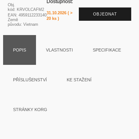
Dostupnost:
Obj.
kód: KRVOLCAFM2
31.10.2026 ( >
OBJEDNAT
EAN: 4959112233140
20 ks )
Země
původu: Vietnam
POPIS
VLASTNOSTI
SPECIFIKACE
PŘÍSLUŠENSTVÍ
KE STAŽENÍ
STRÁNKY KORG