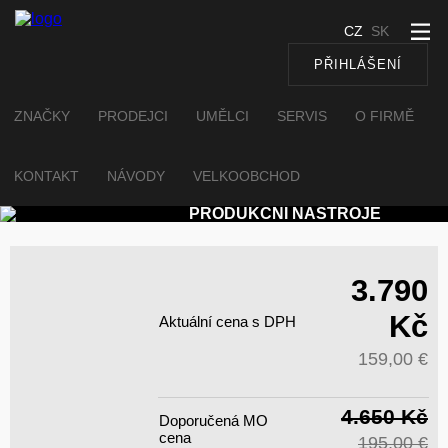
CZ
SK
PŘIHLÁŠENÍ
ZNAČKY
PRODEJCI
UMĚLCI
SERVIS
O FIRMĚ
KONTAKT
NÁVODY
VELKOOBCHOD
PRODUKČNÍ NÁSTROJE
3.790
Kč
Aktuální cena s DPH
159,00 €
4.650 Kč
Doporučená MO
cena
195,00 €