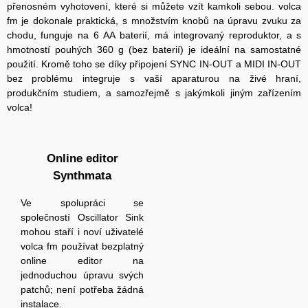
přenosném vyhotovení, které si můžete vzít kamkoli sebou. volca
fm je dokonale praktická, s množstvím knobů na úpravu zvuku za
chodu, funguje na 6 AA baterií, má integrovaný reproduktor, a s
hmotností pouhých 360 g (bez baterií) je ideální na samostatné
použití. Kromě toho se díky připojení SYNC IN-OUT a MIDI IN-OUT
bez problému integruje s vaší aparaturou na živé hraní,
produkčním studiem, a samozřejmě s jakýmkoli jiným zařízením
volca!
Online editor
Synthmata
Ve spolupráci se
společností Oscillator Sink
mohou staří i noví uživatelé
volca fm používat bezplatný
online editor na
jednoduchou úpravu svých
patchů; není potřeba žádná
instalace.