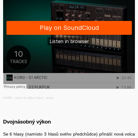
KORG
·
volca fm (Next Gen) - demo
Dvojnásobný výkon
Se 6 hlasy (namísto 3 hlasů svého předchůdce) přináší nová volca