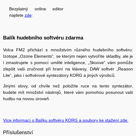
Bezplatný online editor
najdete
zde
:
Balík hudebního softvéru zdarma
Volca FM2 přichází s množstvím různého hudebního softvéru:
Izotope „Ozone Elements“, se kterým nejen vytvoříte skladby, ale je
i zmastrujete s pomocí umělé inteligence, „Skoove“ vám pomůže
zlepšit vaši zručnost při hraní na klávesy, DAW softvér „Reason
Lite“, jako i softvérové syntezátory KORG a jiných výrobců.
Jinými slovy, od chvíle než položíte ruce na tento syntezátor,
budete mít množství nástrojů, které vám pomohou posunout vaši
hudbu na novou úroveň.
Více informací o Balíku softvéru KORG a soubory ke stažení zde:
Příslušenství