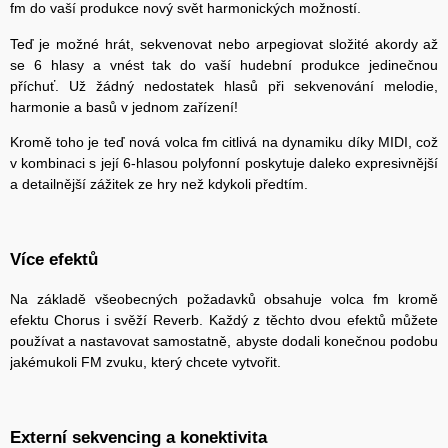
fm do vaší produkce nový svět harmonických možností.
Teď je možné hrát, sekvenovat nebo arpegiovat složité akordy až
se 6 hlasy a vnést tak do vaší hudební produkce jedinečnou
příchuť. Už žádný nedostatek hlasů při sekvenování melodie,
harmonie a basů v jednom zařízení!
Kromě toho je teď nová volca fm citlivá na dynamiku díky MIDI, což
v kombinaci s její 6-hlasou polyfonní poskytuje daleko expresivnější
a detailnější zážitek ze hry než kdykoli předtím.
Více efektů
Na základě všeobecných požadavků obsahuje volca fm kromě
efektu Chorus i svěží Reverb. Každý z těchto dvou efektů můžete
používat a nastavovat samostatně, abyste dodali konečnou podobu
jakémukoli FM zvuku, který chcete vytvořit.
Externí sekvencing a konektivita