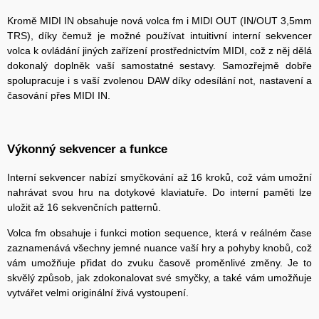
Kromě MIDI IN obsahuje nová volca fm i MIDI OUT (IN/OUT 3,5mm
TRS), díky čemuž je možné používat intuitivní interní sekvencer
volca k ovládání jiných zařízení prostřednictvím MIDI, což z něj dělá
dokonalý doplněk vaší samostatné sestavy. Samozřejmě dobře
spolupracuje i s vaší zvolenou DAW díky odesílání not, nastavení a
časování přes MIDI IN.
Výkonný sekvencer a funkce
Interní sekvencer nabízí smyčkování až 16 kroků, což vám umožní
nahrávat svou hru na dotykové klaviatuře. Do interní paměti lze
uložit až 16 sekvenčních patternů.
Volca fm obsahuje i funkci motion sequence, která v reálném čase
zaznamenává všechny jemné nuance vaší hry a pohyby knobů, což
vám umožňuje přidat do zvuku časově proměnlivé změny. Je to
skvělý způsob, jak zdokonalovat své smyčky, a také vám umožňuje
vytvářet velmi originální živá vystoupení.