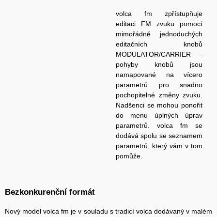
volca fm zpřístupňuje
editaci FM zvuku pomocí
mimořádně jednoduchých
editačních knobů
MODULATOR/CARRIER -
pohyby knobů jsou
namapované na vícero
parametrů pro snadno
pochopitelné změny zvuku.
Nadšenci se mohou ponořit
do menu úplných úprav
parametrů. volca fm se
dodává spolu se seznamem
parametrů, který vám v tom
pomůže.
Bezkonkurenční formát
Nový model volca fm je v souladu s tradicí volca dodávaný v malém