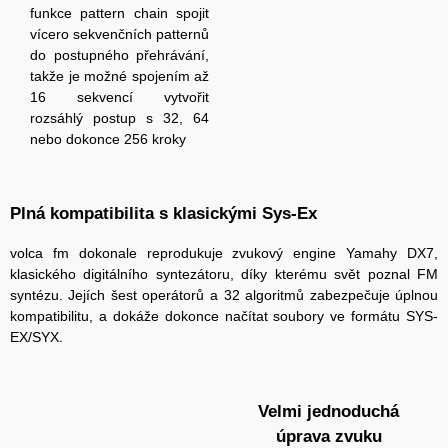
funkce pattern chain spojit
vícero sekvenčních patternů
do postupného přehrávání,
takže je možné spojením až
16 sekvencí vytvořit
rozsáhlý postup s 32, 64
nebo dokonce 256 kroky
Plná kompatibilita s klasickými Sys-Ex
volca fm dokonale reprodukuje zvukový engine Yamahy DX7,
klasického digitálního syntezátoru, díky kterému svět poznal FM
syntézu. Jejích šest operátorů a 32 algoritmů zabezpečuje úplnou
kompatibilitu, a dokáže dokonce načítat soubory ve formátu SYS-
EX/SYX.
Velmi jednoduchá
úprava zvuku