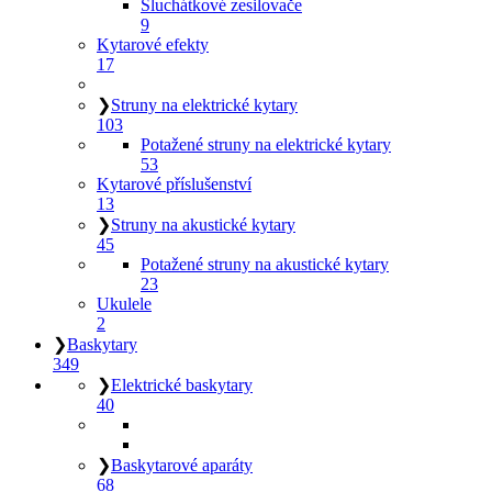
Sluchátkové zesilovače
9
Kytarové efekty
17
❯
Struny na elektrické kytary
103
Potažené struny na elektrické kytary
53
Kytarové příslušenství
13
❯
Struny na akustické kytary
45
Potažené struny na akustické kytary
23
Ukulele
2
❯
Baskytary
349
❯
Elektrické baskytary
40
❯
Baskytarové aparáty
68