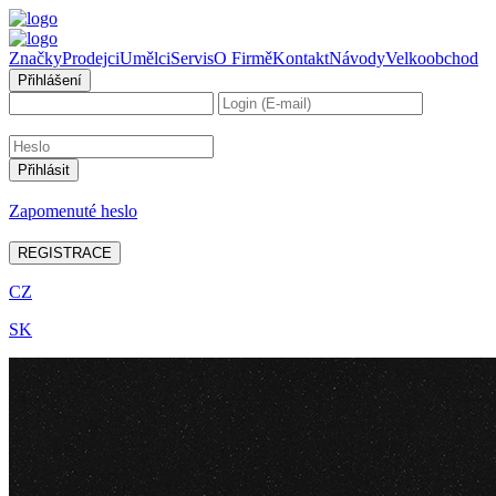
Značky
Prodejci
Umělci
Servis
O Firmě
Kontakt
Návody
Velkoobchod
Přihlášení
Zapomenuté heslo
REGISTRACE
CZ
SK