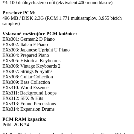
*3: 100 duálnych-stereo nôt (ekvivalent 400 mono hlasov)
Presetové PCM:
496 MB / DISK 2.3G (ROM 1,771 multisamplov, 3,955 bicích
samplov)
Vstavané rozširujúce PCM knižnice:
EXs301: German2 D Piano
EXs302: Italian F Piano
EXs303: Japanese Upright U Piano
EXs304: Prepared Piano
EXs305: Historical Keyboards
EXs306: Vintage Keyboards 2
EXs307: Strings & Synths
EXs308: Guitar Collection
EXs309: Bass Collection
EXs310: World Essence
EXs311: Background Loops
EXs312: SFX & Hits
EXs313: Found Percussions
EXs314: Expansion Drums
PCM RAM kapacita:
Pribl. 2GB *4