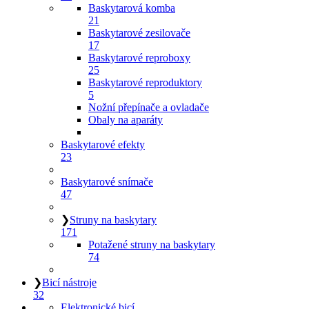
Baskytarová komba
21
Baskytarové zesilovače
17
Baskytarové reproboxy
25
Baskytarové reproduktory
5
Nožní přepínače a ovladače
Obaly na aparáty
Baskytarové efekty
23
Baskytarové snímače
47
❯
Struny na baskytary
171
Potažené struny na baskytary
74
❯
Bicí nástroje
32
Elektronické bicí