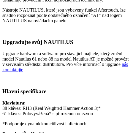
Nástroje NAUTILUS, které jsou vybaveny funkcí Aftertouch, lze
snadno rozpoznat podle dodatečného označení "AT" nad logem
NAUTILUS na ovládacím panelu.
Upgradujte svůj NAUTILUS
Upgrade hardwaru a softwaru pro stávající majitele, který změní
model Nautilus 61 nebo 88 na model Nautilus AT je možné provézt
v servisním středisku distributora. Pro více informací o upgrade
nás
kontaktujte
.
Hlavní specifikace
Klaviatura:
88 kláves: RH3 (Real Weighted Hammer Action 3)*
61 kláves: Polovyvážená* s přirozenou odezvou
*Podporuje dynamickou citlivost i aftertouch.