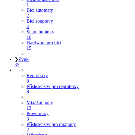
1
Bicí automaty
2
Bicí soupravy
4
Snare bubínky
10
Hardware pro bicí
15
❯
Zvuk
35
Reproboxy
8
Příslušenství pro reproboxy
6
Mixážní pulty
13
Powermixy
3
Příslušenství pro mixpulty
2