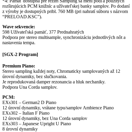
*4: Pamäť dostupná pre režim Sampling sa mení podľa použitých
rozširujúcich PCM knižníc a užívateľskej banky samplov. Po dodaní
z výroby je dostupných pribl. 760 MB (pri nahratí súboru s názvom
“PRELOAD.KSC”).
Wave sekvencie:
598 Užívateľská pamäť, 377 Prednahratých
Podpora pre stereo multisample, synchronizáciu jednotlivých nôt a
nastavenia tempa.
[SGX-2 Program]
Premium Piano:
Stereo sampling každej noty, Chromaticky samplovaných až 12
úrovní dynamiky, bez slučkovania.
Je reprodukovaná damper rezonancia a hluk nechaniky.
Podpora Una Corda samplov.
PCM:
EXs301 – German2 D Piano
12 úrovní dynamiky, vrátane typu/samplov Ambience Piano
EXs302 – Italian F Piano
12 úrovní dynamiky, bez Una Corda samplov
EXs303 – Japanese Upright U Piano
8 úrovní dynamiky