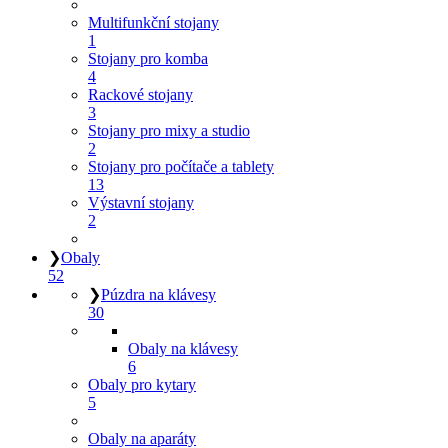
Multifunkční stojany
1
Stojany pro komba
4
Rackové stojany
3
Stojany pro mixy a studio
2
Stojany pro počítače a tablety
13
Výstavní stojany
2
❯
Obaly
52
❯
Púzdra na klávesy
30
Obaly na klávesy
6
Obaly pro kytary
5
Obaly na aparáty