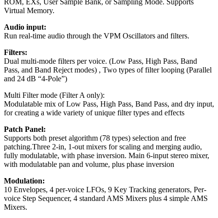
ROM, EXs, User Sample Bank, or Sampling Mode. Supports
Virtual Memory.
Audio input:
Run real-time audio through the VPM Oscillators and filters.
Filters:
Dual multi-mode filters per voice. (Low Pass, High Pass, Band
Pass, and Band Reject modes) , Two types of filter looping (Parallel
and 24 dB “4-Pole”)
Multi Filter mode (Filter A only):
Modulatable mix of Low Pass, High Pass, Band Pass, and dry input,
for creating a wide variety of unique filter types and effects
Patch Panel:
Supports both preset algorithm (78 types) selection and free
patching.Three 2-in, 1-out mixers for scaling and merging audio,
fully modulatable, with phase inversion. Main 6-input stereo mixer,
with modulatable pan and volume, plus phase inversion
Modulation:
10 Envelopes, 4 per-voice LFOs, 9 Key Tracking generators, Per-
voice Step Sequencer, 4 standard AMS Mixers plus 4 simple AMS
Mixers.