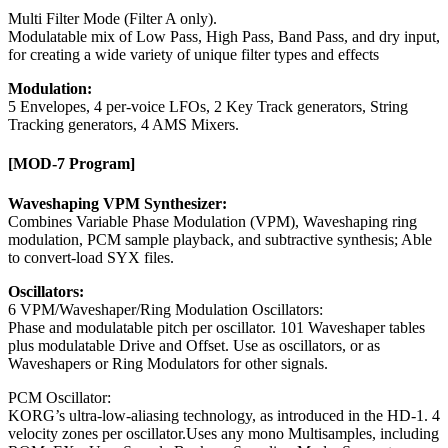
Multi Filter Mode (Filter A only).
Modulatable mix of Low Pass, High Pass, Band Pass, and dry input,
for creating a wide variety of unique filter types and effects
Modulation:
5 Envelopes, 4 per-voice LFOs, 2 Key Track generators, String
Tracking generators, 4 AMS Mixers.
[MOD-7 Program]
Waveshaping VPM Synthesizer:
Combines Variable Phase Modulation (VPM), Waveshaping ring
modulation, PCM sample playback, and subtractive synthesis; Able
to convert-load SYX files.
Oscillators:
6 VPM/Waveshaper/Ring Modulation Oscillators:
Phase and modulatable pitch per oscillator. 101 Waveshaper tables
plus modulatable Drive and Offset. Use as oscillators, or as
Waveshapers or Ring Modulators for other signals.
PCM Oscillator:
KORG’s ultra-low-aliasing technology, as introduced in the HD-1. 4
velocity zones per oscillator.Uses any mono Multisamples, including