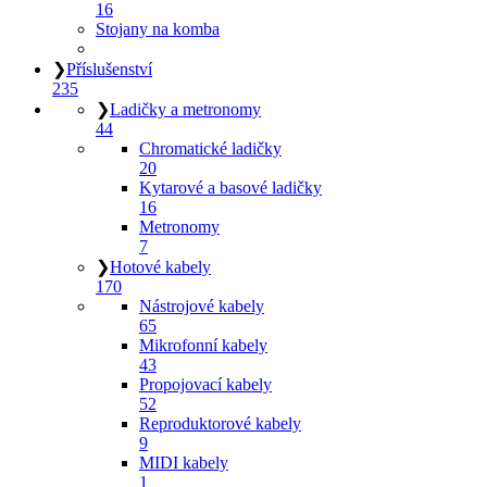
16
Stojany na komba
❯
Příslušenství
235
❯
Ladičky a metronomy
44
Chromatické ladičky
20
Kytarové a basové ladičky
16
Metronomy
7
❯
Hotové kabely
170
Nástrojové kabely
65
Mikrofonní kabely
43
Propojovací kabely
52
Reproduktorové kabely
9
MIDI kabely
1