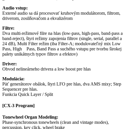
Audio vstup:
Externé audio sa dá procesovať kruhovým modulátorom, filtrom,
driverom, zosilňovačom a ekvalizérom
Filtre:
Dva multi-režimové filre na hlas (low-pass, high-pass, band-pass a
band-reject), štyri režimy zapojenia filtrov (single, serial, parallel a
24 dB), Multi Filter režim (iba Filter-A; modulovateľný mix Low
Pass, High Pass, Band Pass a suchého vstupu pre tvorbu širokej
palety unikátnych typov filtrov a efektov)
Driver:
Obvod nelineárneho drivera a low boost pre hlas
Modulácia:
Päť generátorov obálok, štyri LFO pre hlas, dva AMS mixy; Step
Sequencer pre hlas.
Funkcia Quick Layer / Split
[CX-3 Program]
Tonewheel Organ Modeling:
Phase-synchronous tonewheels (clean and vintage modes),
percussion, key click, wheel brake