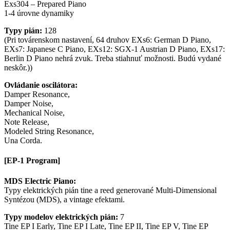
Exs304 – Prepared Piano
1-4 úrovne dynamiky
Typy pián:
128
(Pri továrenskom nastavení, 64 druhov EXs6: German D Piano,
EXs7: Japanese C Piano, EXs12: SGX-1 Austrian D Piano, EXs17:
Berlin D Piano nehrá zvuk. Treba stiahnuť možnosti. Budú vydané
neskôr.))
Ovládanie oscilátora:
Damper Resonance,
Damper Noise,
Mechanical Noise,
Note Release,
Modeled String Resonance,
Una Corda.
[EP-1 Program]
MDS Electric Piano:
Typy elektrických pián tine a reed generované Multi-Dimensional
Syntézou (MDS), a vintage efektami.
Typy modelov elektrických pián:
7
Tine EP I Early, Tine EP I Late, Tine EP II, Tine EP V, Tine EP