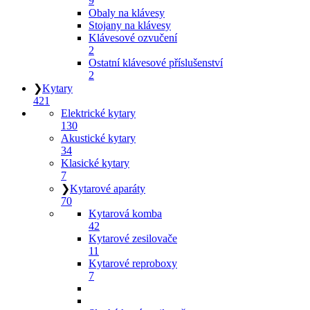
9
Obaly na klávesy
Stojany na klávesy
Klávesové ozvučení
2
Ostatní klávesové příslušenství
2
❯
Kytary
421
Elektrické kytary
130
Akustické kytary
34
Klasické kytary
7
❯
Kytarové aparáty
70
Kytarová komba
42
Kytarové zesilovače
11
Kytarové reproboxy
7