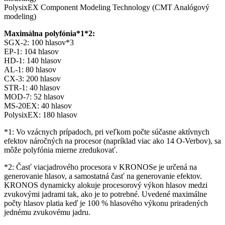
PolysixEX Component Modeling Technology (CMT Analógový
modeling)
Maximálna polyfónia*1*2:
SGX-2: 100 hlasov*3
EP-1: 104 hlasov
HD-1: 140 hlasov
AL-1: 80 hlasov
CX-3: 200 hlasov
STR-1: 40 hlasov
MOD-7: 52 hlasov
MS-20EX: 40 hlasov
PolysixEX: 180 hlasov
*1: Vo vzácnych prípadoch, pri veľkom počte súčasne aktívnych
efektov náročných na procesor (napríklad viac ako 14 O-Verbov), sa
môže polyfónia mierne zredukovať.
*2: Časť viacjadrového procesora v KRONOSe je určená na
generovanie hlasov, a samostatná časť na generovanie efektov.
KRONOS dynamicky alokuje procesorový výkon hlasov medzi
zvukovými jadrami tak, ako je to potrebné. Uvedené maximálne
počty hlasov platia keď je 100 % hlasového výkonu priradených
jednému zvukovému jadru.