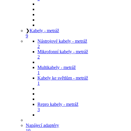
❯
Kabely - metráž
9
Nástrojové kabely - metráž
2
Mikrofonní kabely - metráž
2
Multikabely - metráž
1
Kabely ke světlům - metráž
1
Repro kabely - metráž
3
Napájecí adaptéry
10