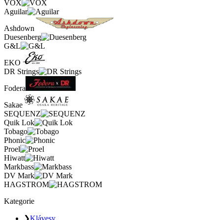
VOX
Aguilar
Ashdown
Duesenberg
G&L
EKO
DR Strings
Fodera
Sakae
SEQUENZ
Quik Lok
Tobago
Phonic
Proel
Hiwatt
Markbass
DV Mark
HAGSTROM
Kategorie
❯
Klávesy