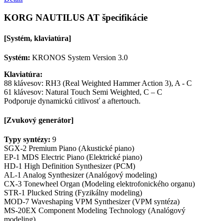
KORG NAUTILUS AT špecifikácie
[Systém, klaviatúra]
Systém:
KRONOS System Version 3.0
Klaviatúra:
88 klávesov: RH3 (Real Weighted Hammer Action 3), A - C
61 klávesov: Natural Touch Semi Weighted, C – C
Podporuje dynamickú citlivosť a aftertouch.
[Zvukový generátor]
Typy syntézy:
9
SGX-2 Premium Piano (Akustické piano)
EP-1 MDS Electric Piano (Elektrické piano)
HD-1 High Definition Synthesizer (PCM)
AL-1 Analog Synthesizer (Analógový modeling)
CX-3 Tonewheel Organ (Modeling elektrofonického organu)
STR-1 Plucked String (Fyzikálny modeling)
MOD-7 Waveshaping VPM Synthesizer (VPM syntéza)
MS-20EX Component Modeling Technology (Analógový
modeling)