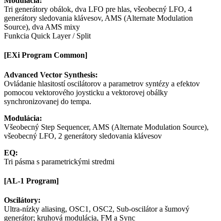
Modulácia:
Tri generátory obálok, dva LFO pre hlas, všeobecný LFO, 4
generátory sledovania klávesov, AMS (Alternate Modulation
Source), dva AMS mixy
Funkcia Quick Layer / Split
[EXi Program Common]
Advanced Vector Synthesis:
Ovládanie hlasitostí oscilátorov a parametrov syntézy a efektov
pomocou vektorového joysticku a vektorovej obálky
synchronizovanej do tempa.
Modulácia:
Všeobecný Step Sequencer, AMS (Alternate Modulation Source),
všeobecný LFO, 2 generátory sledovania klávesov
EQ:
Tri pásma s parametrickými stredmi
[AL-1 Program]
Oscilátory:
Ultra-nízky aliasing, OSC1, OSC2, Sub-oscilátor a šumový
generátor; kruhová modulácia, FM a Sync