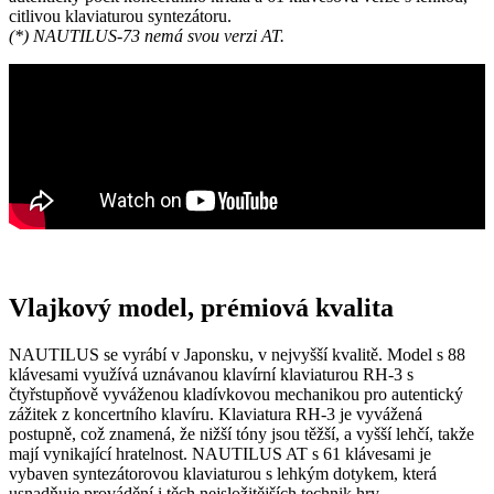
citlivou klaviaturou syntezátoru.
(*) NAUTILUS-73 nemá svou verzi AT.
Vlajkový model, prémiová kvalita
NAUTILUS se vyrábí v Japonsku, v nejvyšší kvalitě. Model s 88
klávesami využívá uznávanou klavírní klaviaturou RH-3 s
čtyřstupňově vyváženou kladívkovou mechanikou pro autentický
zážitek z koncertního klavíru. Klaviatura RH-3 je vyvážená
postupně, což znamená, že nižší tóny jsou těžší, a vyšší lehčí, takže
mají vynikající hratelnost. NAUTILUS AT s 61 klávesami je
vybaven syntezátorovou klaviaturou s lehkým dotykem, která
usnadňuje provádění i těch nejsložitějších technik hry.