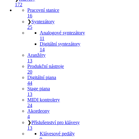
172
Pracovní stanice
16
❯
Syntezátory
25
Analogové syntezátory
11
Digitální syntezátory
14
Aranžéry
13
Produkční nástroje
20
Digitální piana
44
Stage piana
13
MIDI kontrolery
24
Akordeony
4
❯
Příslušenství pro klávesy
13
Klávesové pedály