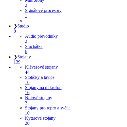
Mikrofony
2
Signálové procesory
1
❯
Studio
8
Audio převodníky
2
Sluchátka
6
❯
Stojany
139
Klávesové stojany
44
Stoličky a lavice
16
Stojany na mikrofon
16
Notové stojany
7
Stojany pro repro a světla
10
Kytarové stojany
20