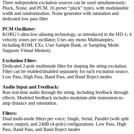
Three independent excitation sources can be used simultaneously:
Pluck, Noise, and PCM. 16 preset “pluck” types, with modulatable
width and randomization. Noise generator with saturation and
dedicated low pass filter
PCM Oscillator:
KORG’s ultra-low-aliasing technology, as introduced in the HD-1; 4
velocity zones per oscillator; Uses any mono Multisamples,
including ROM, EXs, User Sample Bank, or Sampling Mode.
Supports Virtual Memory.
Excitation Filter:
Dedicated 2-pole multimode filter for shaping the string excitation.
Filter can be enabled/disabled separately for each excitation source.
Low Pass, High Pass, Band Pass, and Band Reject modes
Audio Input and Feedback:
Run real-time audio through the string, including feedback through
effects. Modeled feedback includes modulate-able instrument-to-
amp distance and orientation.
Filters:
Dual multi-mode filters per voice; Single, Serial, Parallel (with split
stereo output), and 24dB (4-pole) configurations. Low Pass, High
Pass, Band Pass, and Band Reject modes