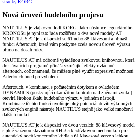
stránky KORG
Nová úroveň hudebního projevu
NAUTILUS je vlajkovou lodí KORG. Jako nástupce legendárního
KRONOSu je nyní tato řada rozšířena o dva nové modely AT.
NAUTILUS AT je k dispozici se 61 nebo 88 klávesami a přináší
funkci Aftertouch, která vám poskytne zcela novou úroveň výrazu
přímo na dosah ruky.
NAUTILUS AT má odborně vyladěnou zvukovou knihovnou, která
do stávajících programů přináší vzrušující efekty ovládané
aftertouch, což znamená, že můžete plně využít expresivní možnosti
Aftertouch hned po vybalení.
Aftertouch, v kombinaci s počátečním dotykem a ovladačem
DYNAMICS (poskytující okamžitou kontrolu nad zněnami zvuku)
otevírá širokou škálu hudebního výrazu v jediném nástroji.
Kombinace těchto funkcí uvolňuje plný potenciál devíti výkonných
zvukových enginů nástroje NAUTILUS stejně jako velké množství
dalších funkcí.
NAUTILUS AT je k dispozici ve dvou verzích: 88 klávesový model
s plně váženou klaviaturou RH-3 a kladívkovou mechanikou pro
autentický pocit koncertního křídla a 61 klávesová verze s lehkou,