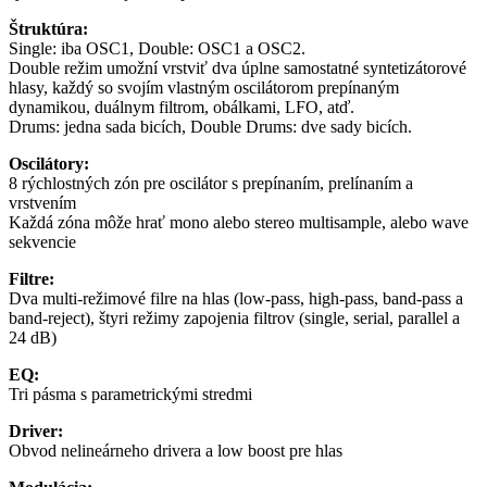
Štruktúra:
Single: iba OSC1, Double: OSC1 a OSC2.
Double režim umožní vrstviť dva úplne samostatné syntetizátorové
hlasy, každý so svojím vlastným oscilátorom prepínaným
dynamikou, duálnym filtrom, obálkami, LFO, atď.
Drums: jedna sada bicích, Double Drums: dve sady bicích.
Oscilátory:
8 rýchlostných zón pre oscilátor s prepínaním, prelínaním a
vrstvením
Každá zóna môže hrať mono alebo stereo multisample, alebo wave
sekvencie
Filtre:
Dva multi-režimové filre na hlas (low-pass, high-pass, band-pass a
band-reject), štyri režimy zapojenia filtrov (single, serial, parallel a
24 dB)
EQ:
Tri pásma s parametrickými stredmi
Driver:
Obvod nelineárneho drivera a low boost pre hlas