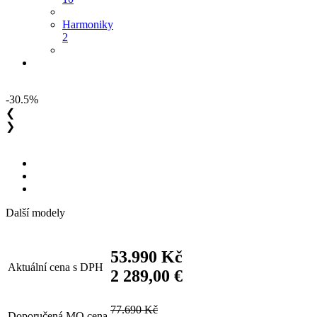
Harmoniky
2
-30.5%
❮
❯
Další modely
53.990 Kč
Aktuální cena s DPH
2 289,00 €
77.690 Kč
Doporučená MO cena